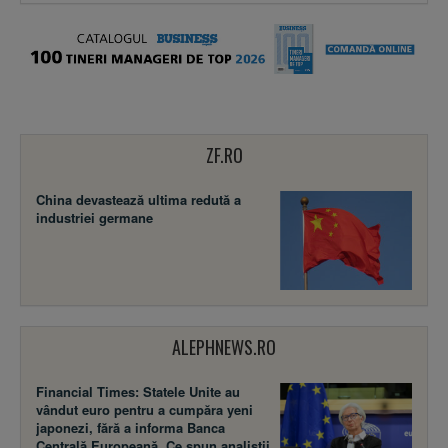
ZF.RO
China devastează ultima redută a
industriei germane
ALEPHNEWS.RO
Financial Times: Statele Unite au
vândut euro pentru a cumpăra yeni
japonezi, fără a informa Banca
Centrală Europeană. Ce spun analiștii