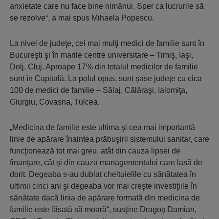
anxietate care nu face bine nimănui. Sper ca lucrurile să
se rezolve“, a mai spus Mihaela Popescu.
La nivel de judeţe, cei mai mulţi me­dici de familie sunt în
Bucureşti şi în ma­rile centre universitare – Timiş, Iaşi,
Dolj, Cluj. Aproape 17% din tota­lul me­dicilor de familie
sunt în Capitală. La polul opus, sunt şase ju­deţe cu cica
100 de medici de familie – Sălaj, Călăraşi, Ialomiţa,
Giurgiu, Covasna, Tulcea.
„Medicina de familie este ultima şi cea mai importantă
linie de apărare înaintea prăbuşirii sistemului sanitar, care
funcţionează tot mai greu, atât din cauza lipsei de
finanţare, cât şi din cauza managementului care lasă de
dorit. Degeaba s-au dublat cheltuielile cu sănătatea în
ultimii cinci ani şi degeaba vor mai creşte investiţiile în
sănătate dacă linia de apărare formată din medicina de
familie este lăsată să moară“, susţine Dragoş Damian,