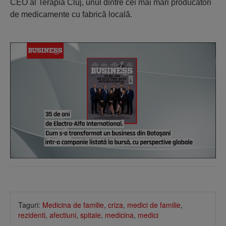
CEO al Terapia Cluj, unul dintre cei mai mari producători
de medica­mente cu fabrică locală.
Taguri:
Medicina de familie
,
criza
,
medici de familie
,
rezidenti
,
afectiuni
,
spitale
,
medicina
,
medici