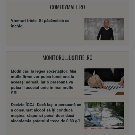
COMEDYMALL.RO
Vremuri triste. Şi păcănelele se
închid.
MONITORULJUSTITIEI.RO
Modificări la legea societăţilor: Mai
multe firme vor putea funcţiona la
aceeaşi adresă, iar o persoană va
putea fi asociat unic în mai multe
SRL
Decizie ÎCCJ: Dacă laşi o persoană ce
a consumat alcool să îţi conducă
maşina, răspunzi penal doar dacă
alcoolemia şoferului trece de 0,80 g/l