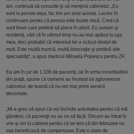
ani, continuă să consulte şi să menţină cabinetul. „Eu
sunt la pensie deja, fac trei ani anul acesta. Lucrez în
continuare pentru că pensia este foarte mică. Cred că
sunt tineri care preferă să plece în afară. Eu aveam şi
rezidenţi, văd că în ultimul timp nu au mai apărut la uşa
mea, deci probabil că interesul lor a scăzut destul de
mult. Este multă muncă, multă birocraţie şi preferă alte
specialităţi“, a spus medicul Mihaela Popescu pentru ZF.
Ea are în jur de 1.100 de pacienţi, iar în urma incertitudinii
din piaţă, spune că oamenii au început să aglomereze
cabinetul, de teamă că nu vor mai primi servicii
decontate.
„Mi-e greu să spun că voi închide activitatea pentru că mă
gândesc că pacienţii nu au ce să facă. Oricum au intrat în
vrie şi vin la cabinet pentru că se tem că din februarie nu
mai bene­ficiază de compensare. Este o stare de