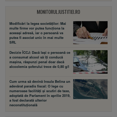
MONITORULJUSTITIEI.RO
Modificări la legea societăţilor: Mai
multe firme vor putea funcţiona la
aceeaşi adresă, iar o persoană va
putea fi asociat unic în mai multe
SRL
Decizie ÎCCJ: Dacă laşi o persoană ce
a consumat alcool să îţi conducă
maşina, răspunzi penal doar dacă
alcoolemia şoferului trece de 0,80 g/l
Cum urma să devină Insula Belina un
adevărat paradis fiscal: O lege cu
numeroase facilităţi şi scutiri de taxe,
adoptată de Parlament în aprilie 2019,
a fost declarată ulterior
neconstituţională