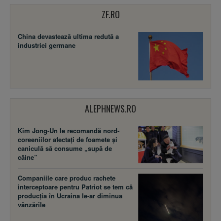
ZF.RO
China devastează ultima redută a
industriei germane
ALEPHNEWS.RO
Kim Jong-Un le recomandă nord-
coreeniilor afectați de foamete și
caniculă să consume „supă de
câine”
Companiile care produc rachete
interceptoare pentru Patriot se tem că
producția în Ucraina le-ar diminua
vânzările