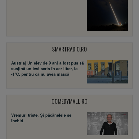
SMARTRADIO.RO
Austria| Un elev de 9 ani a fost pus să
susţină un test scris în aer liber, la
-1°C, pentru că nu avea mască
COMEDYMALL.RO
Vremuri triste. Şi păcănelele se
închid.