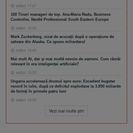
astăzi, 17:27
100 Tineri manageri de top. Ana-Maria Radu, Business
Controller, Nestlé Professional South Eastern Europe
astăzi, 16:02
Mark Zuckerberg, vizat de acuzaţii după o operaţiune de
salvare din Alaska. Ce spune miliardarul
astăzi, 15:53
Mai mult AI, dar şi mai multă nevoie de oameni. Cum rămâi
relevant în era inteligenţei artificiale?
astăzi, 15:53
Ungaria accelerează drumul spre euro: Excedent bugetar
record în iulie, după ce deficitul explodase la 3.850 miliarde
de forinţi în primele patru luni
astăzi, 15:53
Vezi mai multe ştiri