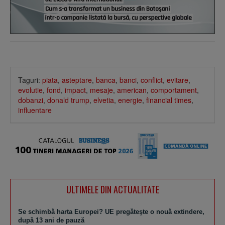
Taguri:
piata
,
asteptare
,
banca
,
banci
,
conflict
,
evitare
,
evolutie
,
fond
,
impact
,
mesaje
,
american
,
comportament
,
dobanzi
,
donald trump
,
elvetia
,
energie
,
financial times
,
influentare
ULTIMELE DIN ACTUALITATE
Se schimbă harta Europei? UE pregăteşte o nouă extindere,
după 13 ani de pauză