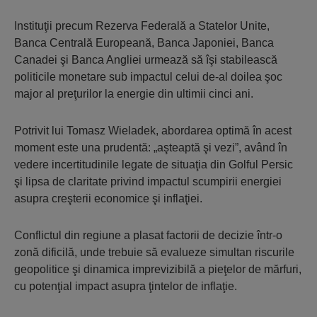
Instituţii precum Rezerva Federală a Statelor Unite,
Banca Centrală Europeană, Banca Japoniei, Banca
Canadei şi Banca Angliei urmează să îşi stabilească
politicile monetare sub impactul celui de-al doilea şoc
major al preţurilor la energie din ultimii cinci ani.
Potrivit lui Tomasz Wieladek, abordarea optimă în acest
moment este una prudentă: „aşteaptă şi vezi”, având în
vedere incertitudinile legate de situaţia din Golful Persic
şi lipsa de claritate privind impactul scumpirii energiei
asupra creşterii economice şi inflaţiei.
Conflictul din regiune a plasat factorii de decizie într-o
zonă dificilă, unde trebuie să evalueze simultan riscurile
geopolitice şi dinamica imprevizibilă a pieţelor de mărfuri,
cu potenţial impact asupra ţintelor de inflaţie.