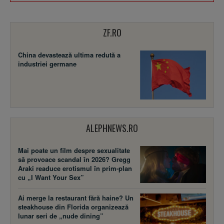
ZF.RO
China devastează ultima redută a
industriei germane
ALEPHNEWS.RO
Mai poate un film despre sexualitate
să provoace scandal în 2026? Gregg
Araki readuce erotismul în prim-plan
cu „I Want Your Sex”
Ai merge la restaurant fără haine? Un
steakhouse din Florida organizează
lunar seri de „nude dining”