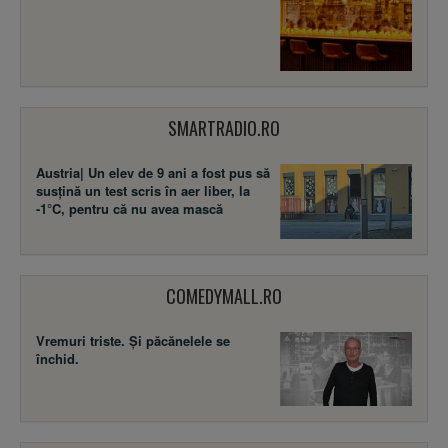
SMARTRADIO.RO
Austria| Un elev de 9 ani a fost pus să
susţină un test scris în aer liber, la
-1°C, pentru că nu avea mască
COMEDYMALL.RO
Vremuri triste. Şi păcănelele se
închid.