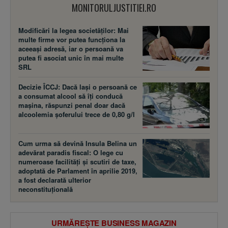
MONITORULJUSTITIEI.RO
Modificări la legea societăţilor: Mai
multe firme vor putea funcţiona la
aceeaşi adresă, iar o persoană va
putea fi asociat unic în mai multe
SRL
Decizie ÎCCJ: Dacă laşi o persoană ce
a consumat alcool să îţi conducă
maşina, răspunzi penal doar dacă
alcoolemia şoferului trece de 0,80 g/l
Cum urma să devină Insula Belina un
adevărat paradis fiscal: O lege cu
numeroase facilităţi şi scutiri de taxe,
adoptată de Parlament în aprilie 2019,
a fost declarată ulterior
neconstituţională
URMĂREȘTE BUSINESS MAGAZIN