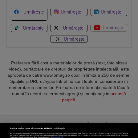
Urmărește
Urmărește
Urmărește
Urmărește
Urmărește
Urmărește
Urmărește
Preluarea fără cost a materialelor de presă (text, foto si/sau
video), purtătoare de drepturi de proprietate intelectuală, este
aprobată de către www.bmag.ro doar în limita a 250 de semne.
Spaţiile şi URL-ul/hyperlink-ul nu sunt luate în considerare în
numerotarea semnelor. Preluarea de informaţii poate fi făcută
numai în acord cu termenii agreaţi şi menţionaţi in
această
pagină
.
Termeni și condiții
Confidențialitate
Cookies
Contact
Nouă ne pasă ca datele tale personale să rămână confidențiale
Noi și partenerii noștri
589
stocăm și/sau accesăm informații pe dispozitivul dvs., precum identificatorii cookie unici pentru prelucrarea datelor cu caracter personal. Puteți accepta
Copyright © 2025 BUSINESSMEX S.A.
sau gestiona preferințele dvs. făcând clic mai jos, respectiv vă puteți opune utilizării unui interes legitim în orice moment pe pagina cu politica de confidențialitate. Aceste alegeri vor
fi raportate partenerilor noștri și nu vă vor afecta navigarea.
Mai multe detalii