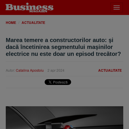
Desch
meniu
HOME
ACTUALITATE
Marea temere a constructorilor auto: şi
dacă încetinirea segmentului maşinilor
electrice nu este doar un episod trecător?
Autor:
Catalina Apostoiu
2 apr 2024
ACTUALITATE