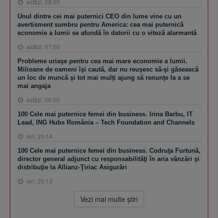
astăzi, 08:00
Unul dintre cei mai puternici CEO din lume vine cu un
avertisment sumbru pentru America: cea mai puternică
economie a lumii se afundă în datorii cu o viteză alarmantă
astăzi, 07:00
Probleme uriaşe pentru cea mai mare economie a lumii.
Milioane de oameni îşi caută, dar nu reuşesc să-şi găsească
un loc de muncă şi tot mai mulţi ajung să renunţe la a se
mai angaja
astăzi, 06:00
100 Cele mai puternice femei din business. Irina Barbu, IT
Lead, ING Hubs România – Tech Foundation and Channels
ieri, 20:14
100 Cele mai puternice femei din business. Codruţa Furtună,
director general adjunct cu responsabilităţi în aria vânzări şi
distribuţie la Allianz-Ţiriac Asigurări
ieri, 20:13
Vezi mai multe ştiri