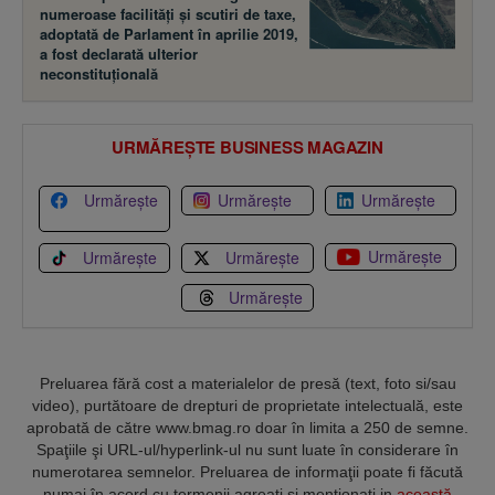
numeroase facilităţi şi scutiri de taxe,
adoptată de Parlament în aprilie 2019,
a fost declarată ulterior
neconstituţională
URMĂREȘTE BUSINESS MAGAZIN
Urmărește
Urmărește
Urmărește
Urmărește
Urmărește
Urmărește
Urmărește
Preluarea fără cost a materialelor de presă (text, foto si/sau
video), purtătoare de drepturi de proprietate intelectuală, este
aprobată de către www.bmag.ro doar în limita a 250 de semne.
Spaţiile şi URL-ul/hyperlink-ul nu sunt luate în considerare în
numerotarea semnelor. Preluarea de informaţii poate fi făcută
numai în acord cu termenii agreaţi şi menţionaţi in
această