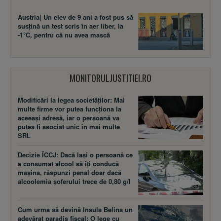
Austria| Un elev de 9 ani a fost pus să
susţină un test scris în aer liber, la
-1°C, pentru că nu avea mască
MONITORULJUSTITIEI.RO
Modificări la legea societăţilor: Mai
multe firme vor putea funcţiona la
aceeaşi adresă, iar o persoană va
putea fi asociat unic în mai multe
SRL
Decizie ÎCCJ: Dacă laşi o persoană ce
a consumat alcool să îţi conducă
maşina, răspunzi penal doar dacă
alcoolemia şoferului trece de 0,80 g/l
Cum urma să devină Insula Belina un
adevărat paradis fiscal: O lege cu