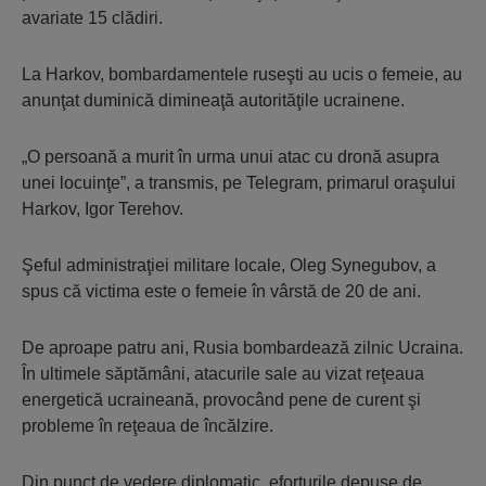
avariate 15 clădiri.
La Harkov, bombardamentele ruseşti au ucis o femeie, au
anunţat duminică dimineaţă autorităţile ucrainene.
„O persoană a murit în urma unui atac cu dronă asupra
unei locuinţe”, a transmis, pe Telegram, primarul oraşului
Harkov, Igor Terehov.
Şeful administraţiei militare locale, Oleg Synegubov, a
spus că victima este o femeie în vârstă de 20 de ani.
De aproape patru ani, Rusia bombardează zilnic Ucraina.
În ultimele săptămâni, atacurile sale au vizat reţeaua
energetică ucraineană, provocând pene de curent şi
probleme în reţeaua de încălzire.
Din punct de vedere diplomatic, eforturile depuse de