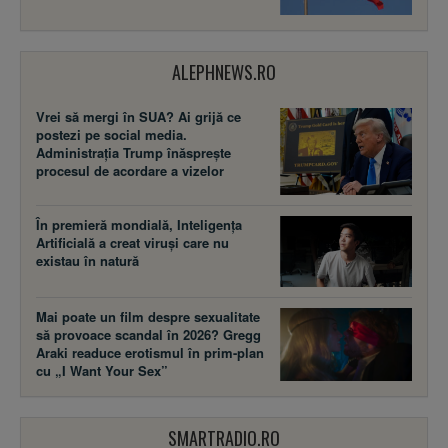
ALEPHNEWS.RO
Vrei să mergi în SUA? Ai grijă ce
postezi pe social media.
Administrația Trump înăsprește
procesul de acordare a vizelor
În premieră mondială, Inteligența
Artificială a creat viruși care nu
existau în natură
Mai poate un film despre sexualitate
să provoace scandal în 2026? Gregg
Araki readuce erotismul în prim-plan
cu „I Want Your Sex”
SMARTRADIO.RO