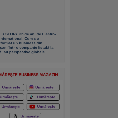
R STORY. 35 de ani de Electro-
 International. Cum s-a
sformat un business din
şani într-o companie listată la
ă, cu perspective globale
MĂREȘTE BUSINESS MAGAZIN
Urmărește
Urmărește
Urmărește
Urmărește
Urmărește
Urmărește
Urmărește