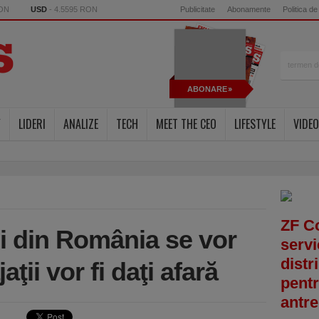
RON
USD
- 4.5595 RON
Publicitate
Abonamente
Politica de
ABONARE
Y
LIDERI
ANALIZE
TECH
MEET THE CEO
LIFESTYLE
VIDEO
ZF C
i din România se vor
servi
distr
aţii vor fi daţi afară
pentr
antre