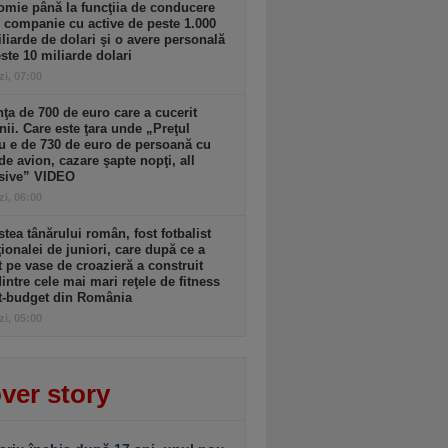
mie până la funcţiia de conducere
o companie cu active de peste 1.000
liarde de dolari şi o avere personală
ste 10 miliarde dolari
zi, 07:00
ţa de 700 de euro care a cucerit
ii. Care este ţara unde „Preţul
 e de 730 de euro de persoană cu
 de avion, cazare şapte nopţi, all
usive” VIDEO
zi, 06:00
tea tânărului român, fost fotbalist
ţionalei de juniori, care după ce a
t pe vase de croazieră a construit
intre cele mai mari reţele de fitness
t-budget din România
zi, 05:00
ver story