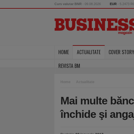
Curs valutar BNR
- 09.08.2026
EUR
- 5.2473 
HOME
ACTUALITATE
COVER STOR
REVISTA BM
Home
Actualitate
Mai multe bănc
închide şi angaj