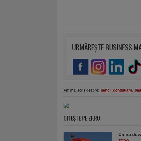
URMĂREȘTE BUSINESS M
Am mai scris despre:
banci
,
continuare
,
pia
CITEŞTE PE ZF.RO
China deva