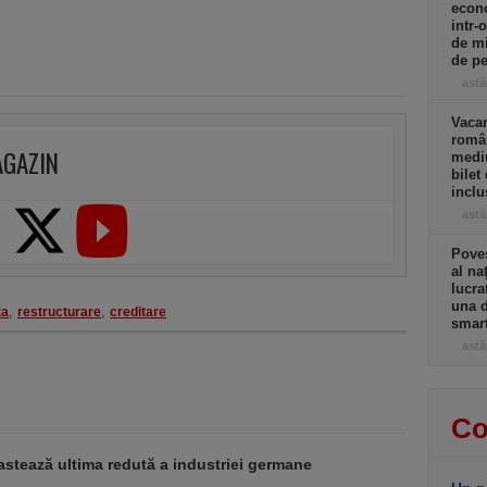
econo
intr-
de mi
de pe
astă
Vacan
român
AGAZIN
mediu
bilet
incl
astă
Poves
al na
lucra
una d
ta
,
restructurare
,
creditare
smar
astă
Co
stează ultima redută a industriei germane