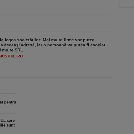
 la legea societăţilor: Mai multe firme vor putea
la aceeaşi adresă, iar o persoană va putea fi asociat
i multe SRL
USTITIEI.RO
at pentru
ŢUL care
iile sunt