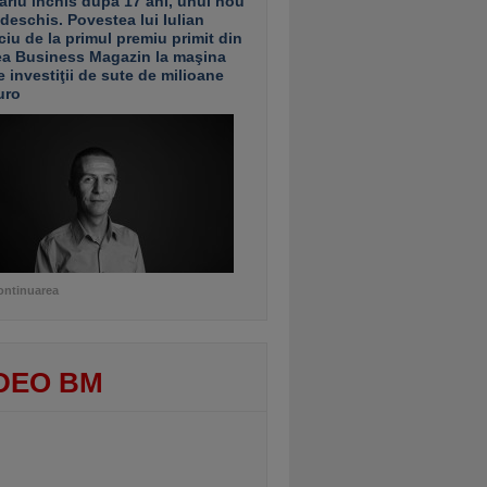
ariu închis după 17 ani, unul nou
 deschis. Povestea lui Iulian
ciu de la primul premiu primit din
ea Business Magazin la maşina
e investiţii de sute de milioane
uro
ontinuarea
DEO BM