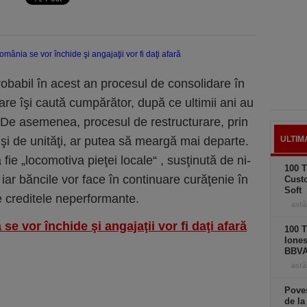
­babil în acest an procesul de con­solidare în
care îşi caută cumpărător, după ce ultimii ani au
i. De asemenea, procesul de restructurare, prin
şi de unităţi, ar putea să meargă mai departe.
ULTIM
 fie „locomotiva pieţei locale“ , susţinută de ni­
100 T
 iar băncile vor face în continuare curăţenie în
Cust
Soft
de creditele neperformante.
astă
e vor închide şi angajaţii vor fi daţi afară
100 T
Iones
BBV
astă
Poves
de la