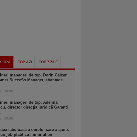
A ORĂ
TOP AZI
TOP 7 ZILE
ineri manageri de top. Dorin Caizer,
omer SucceSs Manager, eVantage
zi, 10:00
ineri manageri de top. Adelina
cu, director direcţia juridică Garanti
A
zi, 09:00
tea fabuloasă a omului care a ajuns
 un job plătit cu minimul pe