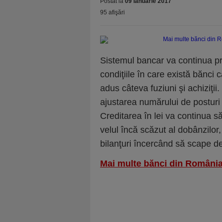
Postat la
09 ianuarie 2017
95 afişări
Sistemul bancar va continua pro
condiţiile în care există bănci 
adus câteva fuziuni şi achiziţi
ajustarea numărului de posturi 
Creditarea în lei va continua să
velul încă scăzut al dobânzilor,
bilanţuri în­cer­când să scape 
Mai multe bănci din România s