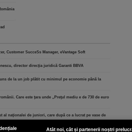
 România
rad
izer, Customer SucceSs Manager, eVantage Soft
nescu, director direcţia juridică Garanti BBVA
uns de la un job plătit cu minimul pe economie până la
 românii. Care este ţara unde „Preţul mediu e de 730 de euro
t al naţionalei de juniori, care după ce a lucrat pe vase de
dențiale
Atât noi, cât și partenerii noștri preluc