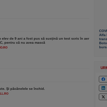
COVE
Alfa
 elev de 9 ani a fost pus să susţină un test scris în aer
tran
-1°C, pentru că nu avea mască
Boto
burs
O.RO
UR
ste. Şi păcănelele se închid.
LL.RO