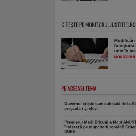
CITEŞTE PE MONITORULJUSTITIEI.RO
Modificări
funcţiona 
unic în ma
MONITORULJ
PE ACEEASI TEMA
Guvernul creşte suma alocată de la St
preşcolari şi elevi
Premierul Marii Britanii a făcut ANUN
îi vizează pe muncitorii români! Criter
DURE