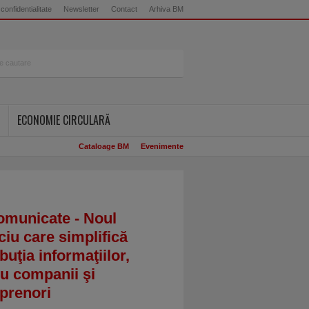
 confidentialitate
Newsletter
Contact
Arhiva BM
ECONOMIE CIRCULARĂ
Cataloage BM
Evenimente
omunicate - Noul
ciu care simplifică
ibuţia informaţiilor,
u companii şi
prenori