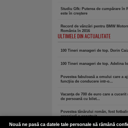
Studiu Gfk: Puterea de cumpărare în
este în creştere
Record de vânzări pentru BMW Motor
România în 2016
ULTIMELE DIN ACTUALITATE
100 Tineri manageri de top. Dorin Ca
100 Tineri manageri de top. Adelina Io
Povestea fabuloasă a omului care a aj
funcţiia de conducere intr-o...
Vacanţa de 700 de euro care a cucerit
de persoană cu bilet...
Povestea tânărului român, fost fotbalis
croazieră a construit...
Nouă ne pasă ca datele tale personale să rămână confi