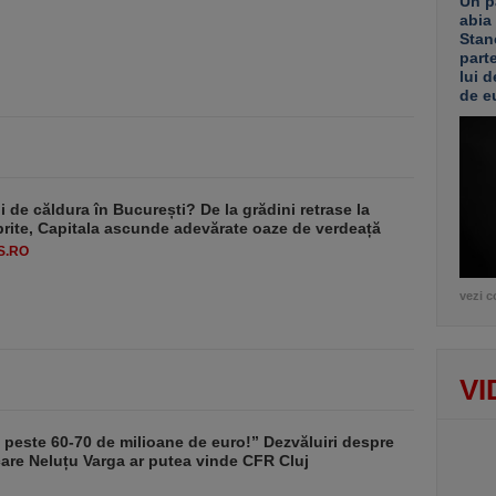
Un p
abia
Stan
part
lui d
de e
 de căldura în București? De la grădini retrase la
rite, Capitala ascunde adevărate oaze de verdeață
S.RO
vezi c
VI
t peste 60-70 de milioane de euro!” Dezvăluiri despre
care Neluțu Varga ar putea vinde CFR Cluj