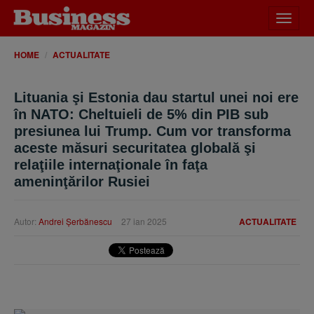
Desch
meniu
HOME
ACTUALITATE
Lituania şi Estonia dau startul unei noi ere
în NATO: Cheltuieli de 5% din PIB sub
presiunea lui Trump. Cum vor transforma
aceste măsuri securitatea globală şi
relaţiile internaţionale în faţa
ameninţărilor Rusiei
Autor:
Andrei Şerbănescu
27 ian 2025
ACTUALITATE