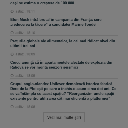
deşi se estima o creştere de 100.000
astăzi, 18:11
Elon Musk intră brutal în campania din Franţa: cere
„reducerea la tăcere” a candidatei Marine Tondel
astăzi, 18:10
Preţurile globale ale alimentelor, la cel mai ridicat nivel din
ultimii trei ani
astăzi, 18:09
Ciucu anunţă că în apartamentele afectate de explozia din
Rahova se vor monta senzori seismici
astăzi, 18:09
Grupul anglo-olandez Unilever demolează istorica fabrică
Dero de la Ploieşti pe care a închis-o acum circa doi ani. Ce
se va întâmpla cu acest spaţiu? “Reorganizăm unele spaţii
existente pentru utilizarea cât mai eficientă a platformei”
astăzi, 18:08
Vezi mai multe ştiri