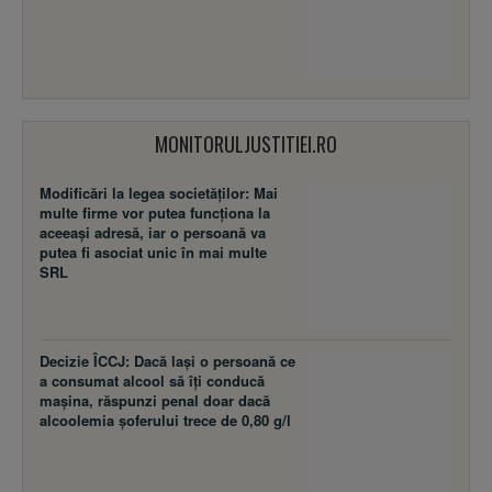
MONITORULJUSTITIEI.RO
Modificări la legea societăţilor: Mai
multe firme vor putea funcţiona la
aceeaşi adresă, iar o persoană va
putea fi asociat unic în mai multe
SRL
Decizie ÎCCJ: Dacă laşi o persoană ce
a consumat alcool să îţi conducă
maşina, răspunzi penal doar dacă
alcoolemia şoferului trece de 0,80 g/l