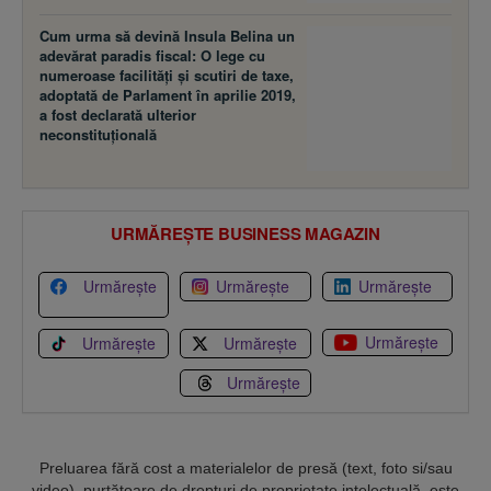
Cum urma să devină Insula Belina un
adevărat paradis fiscal: O lege cu
numeroase facilităţi şi scutiri de taxe,
adoptată de Parlament în aprilie 2019,
a fost declarată ulterior
neconstituţională
URMĂREȘTE BUSINESS MAGAZIN
Urmărește
Urmărește
Urmărește
Urmărește
Urmărește
Urmărește
Urmărește
Preluarea fără cost a materialelor de presă (text, foto si/sau
video), purtătoare de drepturi de proprietate intelectuală, este