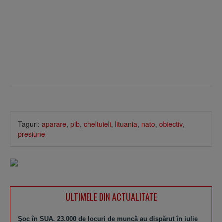
Taguri:
aparare
,
pib
,
cheltuieli
,
lituania
,
nato
,
obiectiv
,
presiune
ULTIMELE DIN ACTUALITATE
Şoc în SUA. 23.000 de locuri de muncă au dispărut în iulie