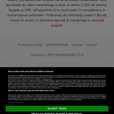
aprobată de către www.bmag.ro doar în limita a 250 de semne.
Spaţiile şi URL-ul/hyperlink-ul nu sunt luate în considerare în
numerotarea semnelor. Preluarea de informaţii poate fi făcută
numai în acord cu termenii agreaţi şi menţionaţi in
această
pagină
.
Termeni și condiții
Confidențialitate
Cookies
Contact
Copyright © 2025 BUSINESSMEX S.A.
Nouă ne pasă ca datele tale personale să rămână confidențiale
Noi și partenerii noștri
589
stocăm și/sau accesăm informații pe dispozitivul dvs., precum identificatorii cookie unici pentru prelucrarea datelor cu caracter personal. Puteți accepta
sau gestiona preferințele dvs. făcând clic mai jos, respectiv vă puteți opune utilizării unui interes legitim în orice moment pe pagina cu politica de confidențialitate. Aceste alegeri vor
fi raportate partenerilor noștri și nu vă vor afecta navigarea.
Mai multe detalii
Noi si partenerii nostri (retelele de socializare si agentiile de publicitate partenere, precum si furnizorii nostri de servicii de date analitice) prelucram date pentru a permite
website-ului sa functioneze, pentru a personaliza continutul si anunturile publicitare afisate in functie de interesele si/sau profilul dvs., pentru a va oferi functionalitati aferente
retelelor de socializare si pentru a analiza traficul pe website. Beneficiati de drepturile prevazute de art. 15-22 din GDPR in legatura cu prelucrarea datelor cu caracter personal.
Aceste drepturi pot fi exercitate prin modalitatea indicata
aici
. Prin click pe “ACCEPT TOATE”, acceptati folosirea tuturor Tehnologiilor de tip Cookie, care implica inclusiv acceptul
dvs. cu privire la stocarea/accesarea informatiilor de catre Vendor-ii cu care colaboram. Prin click pe “VREAU SA MODIFIC SETARILE INDIVIDUAL” puteti schimba preferintele in
mod individual, mai putin cele legate de cookie strict necesare pentru functionarea website-ului.
Atât noi, cât și partenerii noștri prelucrăm datele pentru a oferi:
Stocarea și/sau accesarea informațiilor de pe un dispozitiv. Măsurarea performanței reclamelor. Utilizarea profilurilor pentru selectarea conținutului personalizat. Dezvoltarea și
îmbunătățirea serviciilor. Crearea profilurilor de conținut personalizat. Utilizarea profilurilor pentru selectarea publicității personalizate. Crearea profilurilor pentru publicitate
personalizată. Măsurarea performanței conținutului. Înțelegerea publicului prin statistici sau combinații de date din surse diferite. Utilizarea datelor limitate pentru a selecta
Setări cookies
conținutul. Utilizarea de date limitate pentru a selecta publicitatea. Date precise de geolocație și identificarea prin scanarea dispozitivului.
Listă parteneri (furnizori)
ACCEPT TOATE
VREAU SA MODIFIC SETARILE INDIVIDUAL