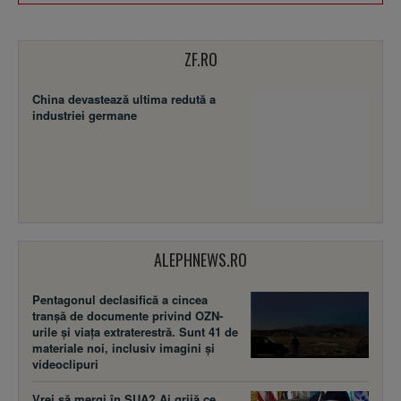
ZF.RO
China devastează ultima redută a
industriei germane
ALEPHNEWS.RO
Pentagonul declasifică a cincea
tranșă de documente privind OZN-
urile și viața extraterestră. Sunt 41 de
materiale noi, inclusiv imagini și
videoclipuri
Vrei să mergi în SUA? Ai grijă ce