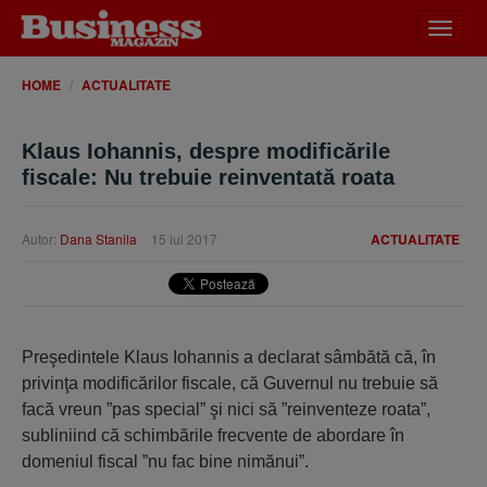
Desch
meniu
HOME
ACTUALITATE
Klaus Iohannis, despre modificările
fiscale: Nu trebuie reinventată roata
Autor:
Dana Stanila
15 iul 2017
ACTUALITATE
Preşedintele Klaus Iohannis a declarat sâmbătă că, în
privinţa modificărilor fiscale, că Guvernul nu trebuie să
facă vreun ”pas special” şi nici să ”reinventeze roata”,
subliniind că schimbările frecvente de abordare în
domeniul fiscal ”nu fac bine nimănui”.