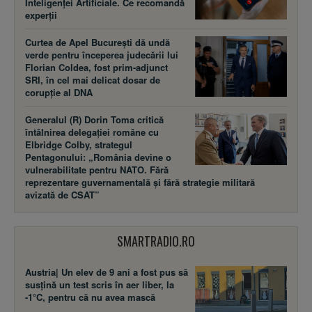
Inteligenței Artificiale. Ce recomandă
experții
Curtea de Apel București dă undă
verde pentru începerea judecării lui
Florian Coldea, fost prim-adjunct
SRI, în cel mai delicat dosar de
corupție al DNA
Generalul (R) Dorin Toma critică
întâlnirea delegației române cu
Elbridge Colby, strategul
Pentagonului: „România devine o
vulnerabilitate pentru NATO. Fără
reprezentare guvernamentală și fără strategie militară
avizată de CSAT”
SMARTRADIO.RO
Austria| Un elev de 9 ani a fost pus să
susţină un test scris în aer liber, la
-1°C, pentru că nu avea mască