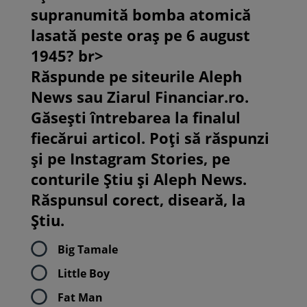
supranumită bomba atomică
lasată peste oraș pe 6 august
1945? br>
Răspunde pe siteurile Aleph
News sau Ziarul Financiar.ro.
Găsești întrebarea la finalul
fiecărui articol. Poți să răspunzi
și pe Instagram Stories, pe
conturile Știu și Aleph News.
Răspunsul corect, diseară, la
Știu.
Big Tamale
Little Boy
Fat Man