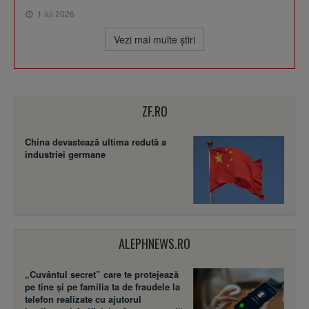
1 iul 2026
Vezi mai multe ştiri
ZF.RO
China devastează ultima redută a
industriei germane
ALEPHNEWS.RO
„Cuvântul secret” care te protejează
pe tine și pe familia ta de fraudele la
telefon realizate cu ajutorul