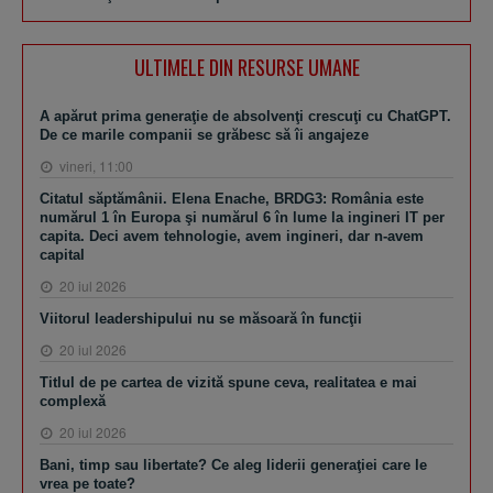
ULTIMELE DIN RESURSE UMANE
A apărut prima generaţie de absolvenţi crescuţi cu ChatGPT.
De ce marile companii se grăbesc să îi angajeze
vineri, 11:00
Citatul săptămânii. Elena Enache, BRDG3: România este
numărul 1 în Europa şi numărul 6 în lume la ingineri IT per
capita. Deci avem tehnologie, avem ingineri, dar n-avem
capital
20 iul 2026
Viitorul leadershipului nu se măsoară în funcţii
20 iul 2026
Titlul de pe cartea de vizită spune ceva, realitatea e mai
complexă
20 iul 2026
Bani, timp sau libertate? Ce aleg liderii generaţiei care le
vrea pe toate?