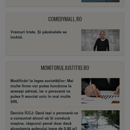
COMEDYMALL.RO
Vremuri triste. Şi păcănelele se
închid.
MONITORULJUSTITIEI.RO
Modificări la legea societăţilor: Mai
multe firme vor putea funcţiona la
aceeaşi adresă, iar o persoană va
putea fi asociat unic în mai multe
SRL
Decizie ÎCCJ: Dacă laşi o persoană ce
a consumat alcool să îţi conducă
maşina, răspunzi penal doar dacă
alcoolemia şoferului trece de 0,80 g/l