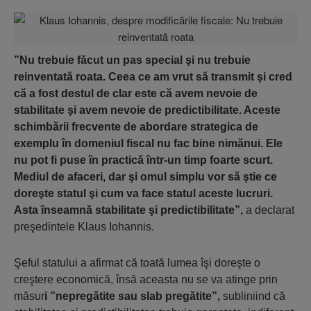
”Nu trebuie făcut un pas special şi nu trebuie
reinventată roata. Ceea ce am vrut să transmit şi cred
că a fost destul de clar este că avem nevoie de
stabilitate şi avem nevoie de predictibilitate. Aceste
schimbării frecvente de abordare strategica de
exemplu în domeniul fiscal nu fac bine nimănui. Ele
nu pot fi puse în practică într-un timp foarte scurt.
Mediul de afaceri, dar şi omul simplu vor să ştie ce
doreşte statul şi cum va face statul aceste lucruri.
Asta înseamnă stabilitate şi predictibilitate”,
a declarat
preşedintele Klaus Iohannis.
Şeful statului a afirmat că toată lumea îşi doreşte o
creştere economică, însă aceasta nu se va atinge prin
măsur
i ”nepregătite sau slab pregătite”,
subliniind că