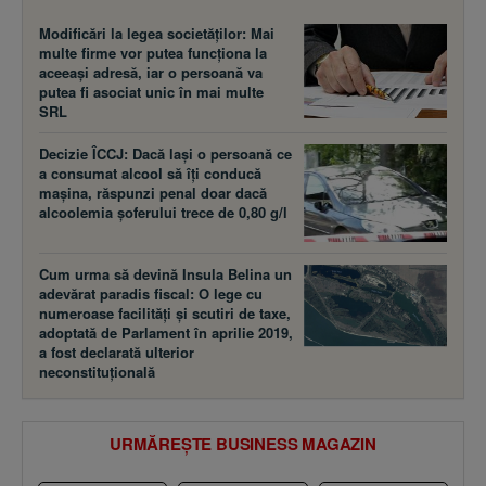
Modificări la legea societăţilor: Mai
multe firme vor putea funcţiona la
aceeaşi adresă, iar o persoană va
putea fi asociat unic în mai multe
SRL
Decizie ÎCCJ: Dacă laşi o persoană ce
a consumat alcool să îţi conducă
maşina, răspunzi penal doar dacă
alcoolemia şoferului trece de 0,80 g/l
Cum urma să devină Insula Belina un
adevărat paradis fiscal: O lege cu
numeroase facilităţi şi scutiri de taxe,
adoptată de Parlament în aprilie 2019,
a fost declarată ulterior
neconstituţională
URMĂREȘTE BUSINESS MAGAZIN