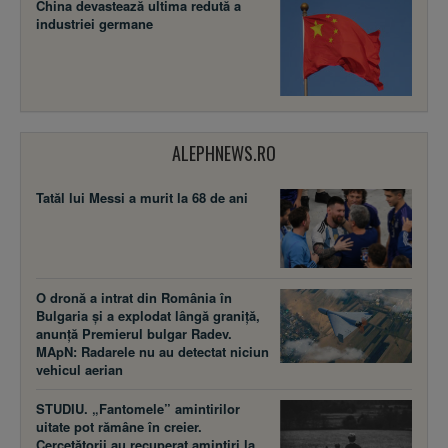
China devastează ultima redută a
industriei germane
ALEPHNEWS.RO
Tatăl lui Messi a murit la 68 de ani
O dronă a intrat din România în
Bulgaria și a explodat lângă graniță,
anunță Premierul bulgar Radev.
MApN: Radarele nu au detectat niciun
vehicul aerian
STUDIU. „Fantomele” amintirilor
uitate pot rămâne în creier.
Cercetătorii au recuperat amintiri la