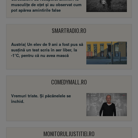
musculițe de oțet și au observat cum
pot apărea amintirile false
SMARTRADIO.RO
Austria| Un elev de 9 ani a fost pus să
susţină un test scris în aer liber, la
-1°C, pentru că nu avea mască
COMEDYMALL.RO
Vremuri triste. Şi păcănelele se
închid.
MONITORULJUSTITIEI.RO