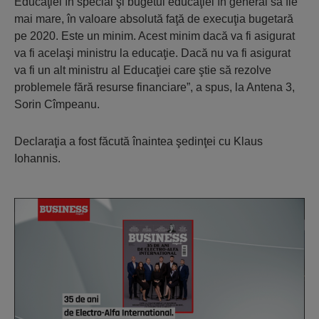
Educaţiei în special şi bugetul educaţiei în general să fie
mai mare, în valoare absolută faţă de execuţia bugetară
pe 2020. Este un minim. Acest minim dacă va fi asigurat
va fi acelaşi ministru la educaţie. Dacă nu va fi asigurat
va fi un alt ministru al Educaţiei care ştie să rezolve
problemele fără resurse financiare”, a spus, la Antena 3,
Sorin Cîmpeanu.
Declaraţia a fost făcută înaintea şedinţei cu Klaus
Iohannis.