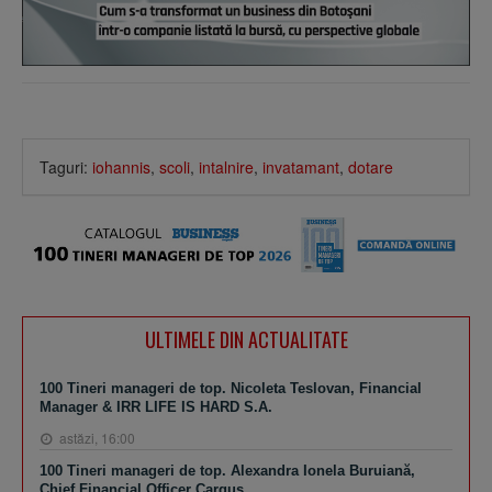
Taguri:
iohannis
,
scoli
,
intalnire
,
invatamant
,
dotare
ULTIMELE DIN ACTUALITATE
100 Tineri manageri de top. Nicoleta Teslovan, Financial
Manager & IRR LIFE IS HARD S.A.
astăzi, 16:00
100 Tineri manageri de top. Alexandra Ionela Buruiană,
Chief Financial Officer Cargus