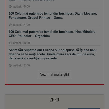
astăzi, 15:00
100 Cele mai puternice femei din business. Diana Mocanu,
Fondatoare, Grupul Printco – Gama
astăzi, 14:00
100 Cele mai puternice femei din business. Irina Măndoiu,
CEO, Policolor – Orgachim
astăzi, 13:00
Şapte ţări superbe din Europa sunt dispuse să îţi dea bani
doar ca să te muţi acolo. Unele oferă zeci de mii de euro,
dar există o condiţie importantă
astăzi, 12:00
Vezi mai multe ştiri
ZF.RO