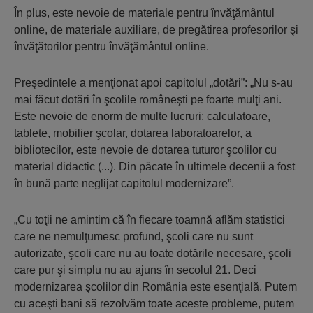
În plus, este nevoie de materiale pentru învăţământul
online, de materiale auxiliare, de pregătirea profesorilor şi
învăţătorilor pentru învăţământul online.
Preşedintele a menţionat apoi capitolul „dotări”: „Nu s-au
mai făcut dotări în şcolile româneşti pe foarte mulţi ani.
Este nevoie de enorm de multe lucruri: calculatoare,
tablete, mobilier şcolar, dotarea laboratoarelor, a
bibliotecilor, este nevoie de dotarea tuturor şcolilor cu
material didactic (...). Din păcate în ultimele decenii a fost
în bună parte neglijat capitolul modernizare”.
„Cu toţii ne amintim că în fiecare toamnă aflăm statistici
care ne nemulţumesc profund, şcoli care nu sunt
autorizate, şcoli care nu au toate dotările necesare, şcoli
care pur şi simplu nu au ajuns în secolul 21. Deci
modernizarea şcolilor din România este esenţială. Putem
cu aceşti bani să rezolvăm toate aceste probleme, putem