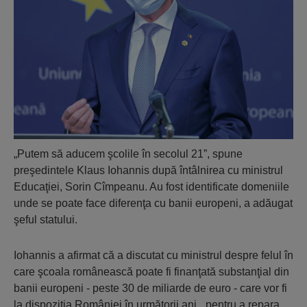
„Putem să aducem şcolile în secolul 21”, spune
preşedintele Klaus Iohannis după întâlnirea cu ministrul
Educaţiei, Sorin Cîmpeanu. Au fost identificate domeniile
unde se poate face diferenţa cu banii europeni, a adăugat
şeful statului.
Iohannis a afirmat că a discutat cu ministrul despre felul în
care şcoala românească poate fi finanţată substanţial din
banii europeni - peste 30 de miliarde de euro - care vor fi
la dispoziţia României în următorii ani, „pentru a repara