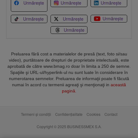
Urmărește
Urmărește
Urmărește
Urmărește
Urmărește
Urmărește
Urmărește
Preluarea fără cost a materialelor de presă (text, foto si/sau
video), purtătoare de drepturi de proprietate intelectuală, este
aprobată de către www.bmag.ro doar în limita a 250 de semne.
Spaţiile şi URL-ul/hyperlink-ul nu sunt luate în considerare în
numerotarea semnelor. Preluarea de informaţii poate fi făcută
numai în acord cu termenii agreaţi şi menţionaţi in
această
pagină
.
Termeni și condiții
Confidențialitate
Cookies
Contact
Copyright © 2025 BUSINESSMEX S.A.