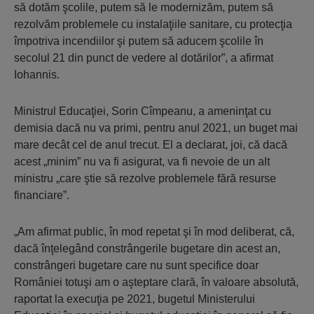
să dotăm şcolile, putem să le modernizăm, putem să
rezolvăm problemele cu instalaţiile sanitare, cu protecţia
împotriva incendiilor şi putem să aducem şcolile în
secolul 21 din punct de vedere al dotărilor”, a afirmat
Iohannis.
Ministrul Educaţiei, Sorin Cîmpeanu, a ameninţat cu
demisia dacă nu va primi, pentru anul 2021, un buget mai
mare decât cel de anul trecut. El a declarat, joi, că dacă
acest „minim” nu va fi asigurat, va fi nevoie de un alt
ministru „care ştie să rezolve problemele fără resurse
financiare”.
„Am afirmat public, în mod repetat şi în mod deliberat, că,
dacă înţelegând constrângerile bugetare din acest an,
constrângeri bugetare care nu sunt specifice doar
României totuşi am o aşteptare clară, în valoare absolută,
raportat la execuţia pe 2021, bugetul Ministerului