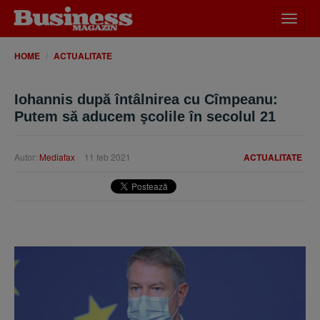
Desch
meniu
HOME
ACTUALITATE
Iohannis după întâlnirea cu Cîmpeanu:
Putem să aducem şcolile în secolul 21
Autor:
Mediafax
11 feb 2021
ACTUALITATE