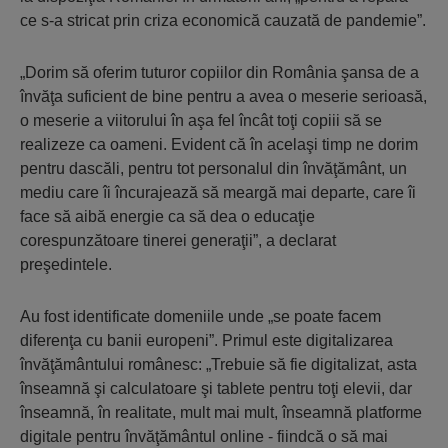
ce s-a stricat prin criza economică cauzată de pandemie”.
„Dorim să oferim tuturor copiilor din România şansa de a
învăţa suficient de bine pentru a avea o meserie serioasă,
o meserie a viitorului în aşa fel încât toţi copiii să se
realizeze ca oameni. Evident că în acelaşi timp ne dorim
pentru dascăli, pentru tot personalul din învăţământ, un
mediu care îi încurajează să meargă mai departe, care îi
face să aibă energie ca să dea o educaţie
corespunzătoare tinerei generaţii”, a declarat
preşedintele.
Au fost identificate domeniile unde „se poate facem
diferenţa cu banii europeni”. Primul este digitalizarea
învăţământului românesc: „Trebuie să fie digitalizat, asta
înseamnă şi calculatoare şi tablete pentru toţi elevii, dar
înseamnă, în realitate, mult mai mult, înseamnă platforme
digitale pentru învăţământul online - fiindcă o să mai