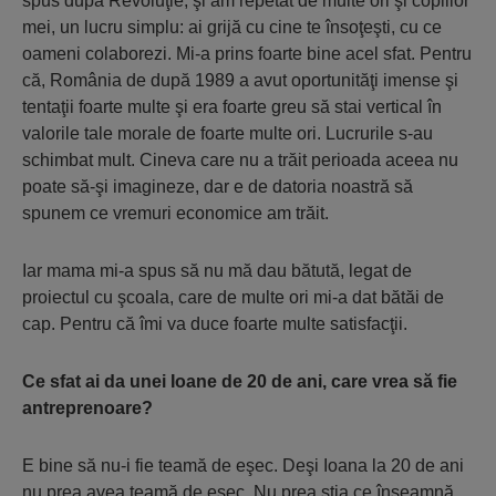
spus după Revoluţie, şi am repetat de multe ori şi copiilor
mei, un lucru simplu: ai grijă cu cine te însoţeşti, cu ce
oameni colaborezi. Mi-a prins foarte bine acel sfat. Pentru
că, România de după 1989 a avut oportunităţi imense şi
tentaţii foarte multe şi era foarte greu să stai vertical în
valorile tale morale de foarte multe ori. Lucrurile s-au
schimbat mult. Cineva care nu a trăit perioada aceea nu
poate să-şi imagineze, dar e de datoria noastră să
spunem ce vremuri economice am trăit.
Iar mama mi-a spus să nu mă dau bătută, legat de
proiectul cu şcoala, care de multe ori mi-a dat bătăi de
cap. Pentru că îmi va duce foarte multe satisfacţii.
Ce sfat ai da unei Ioane de 20 de ani, care vrea să fie
antreprenoare?
E bine să nu-i fie teamă de eşec. Deşi Ioana la 20 de ani
nu prea avea teamă de eşec. Nu prea ştia ce înseamnă.