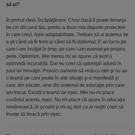
să ai?
În primul rând, încăpăţânare. Chiar dacă îi poate deranja
pe cei din jurul tău, pentru a duce mai departe proiectele
în care crezi. Apoi adaptabilitate. Trebuie să ai puterea de
a şti când să fii ferm şi când să fii diplomat. E un lucru pe
care l-am învăţat în timp, pe care l-am exersat pe propria
piele. Optimism. Mie mereu mi se spune că sunt o
optimistă incurabilă. Dar eu cred că optimiştii adună în
jurul lor inovaţie. Provoci oamenii să vină cu idei şi nu au
o teamă pe care poate în alte situaţii şi-o manifestă şi
care, din păcate, vine din sistemul de educaţie prin care
am trecut. Există o teamă de eşec. Mie nu-mi place
cuvântul acesta, eşec. Nu-mi place că apare în educaţia
românească, în şcoală şi mi-aş dori ca ai noştri copii să
înveţe să treacă prin eşec.