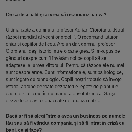
Ce carte ai citit şi ai vrea să recomanzi cuiva?
Ultima carte a domnului profesor Adrian Cioroianu, „Noul
război mondial al vechilor orgolii”. O recomand tuturor,
chiar şi copiilor de liceu. Are un dar, domnul profesor
Cioroianu, deşi istoric, nu e o carte grea. Şi m-a pus pe
gânduri despre cum îi învăţăm noi pe copii să se
adapteze la lumea viitorului. Pentru că războaiele nu mai
sunt despre arme. Sunt informaţionale, sunt psihologice,
sunt legate de tehnologie. Copiii noştri trebuie să înveţe
istoria, apropo de toate dezbaterile legate de planurile-
cadru de la liceu, într-o manieră absolut critică. Să-şi
dezvolte această capacitate de analiză critică.
Dacă ar fi să alegi între a avea un business pe numele
tău sau să fi vândut compania şi să fi intrat în criză cu
bani, ce ai face?