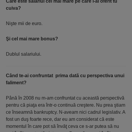
Care este salariul cel mai mare pe care l-ai oferit tu
cuiva?
Nişte mii de euro.
Şi cel mai mare bonus?
Dublul salariului.
Când te-ai confruntat prima dată cu perspectiva unui
faliment?
Până în 2008 nu m-am confruntat cu această perspectivă
pentru că piaţa era într-o continuă creştere. Nu prea ştiam
ce înseamnă bankruptcy. N-aveam nici cadrul legislativ. A
fost un duş foarte rece, dar eu am considerat că este
momentul în care pot să învăţ ceva ce s-ar putea să nu