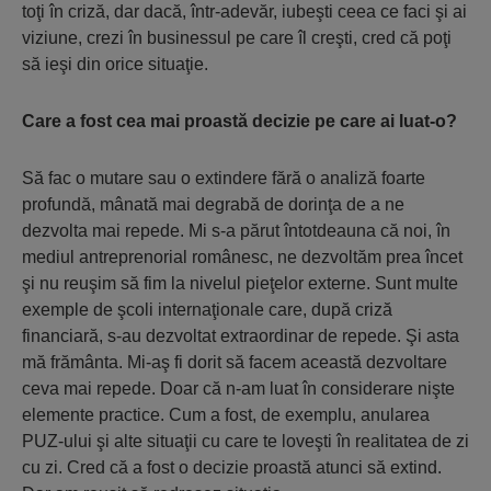
toţi în criză, dar dacă, într-adevăr, iubeşti ceea ce faci şi ai
viziune, crezi în businessul pe care îl creşti, cred că poţi
să ieşi din orice situaţie.
Care a fost cea mai proastă decizie pe care ai luat-o?
Să fac o mutare sau o extindere fără o analiză foarte
profundă, mânată mai degrabă de dorinţa de a ne
dezvolta mai repede. Mi s-a părut întotdeauna că noi, în
mediul antreprenorial românesc, ne dezvoltăm prea încet
şi nu reuşim să fim la nivelul pieţelor externe. Sunt multe
exemple de şcoli internaţionale care, după criză
financiară, s-au dezvoltat extraordinar de repede. Şi asta
mă frământa. Mi-aş fi dorit să facem această dezvoltare
ceva mai repede. Doar că n-am luat în considerare nişte
elemente practice. Cum a fost, de exemplu, anularea
PUZ-ului şi alte situaţii cu care te loveşti în realitatea de zi
cu zi. Cred că a fost o decizie proastă atunci să extind.