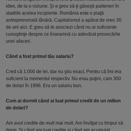
idee, de la o viziune. Şi e greu să-ţi găseşti parteneri în
stadiile acelea incipiente. România este o piaţă
antreprenorială tânără. Capitalismul a apărut de vreo 30
de ani aici. E greu să te asociezi când nu ai suficiente
cunoştinţe despre ce înseamnă cu adevărat provocările
unei afaceri.
Când a fost primul tău salariu?
Cred că 1.000 de lei, dar nu ştiu exact. Pentru că îmi era
suficient la momentul respectiv. Nu erau puţini, cam 300
de dolari în 1996. Era un salariu bun.
Cum ai dormit când ai luat primul credit de un milion
de dolari?
Am avut credite de mult mai mult. Am învăţat cu timpul să
dorm. Şi când am luat credite şi când am acumulat