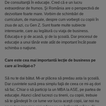
De consultanţă în educaţie. Cred că e un lucru
extraordinar de frumos. Şi România are o perspectivă de
dezvoltare foarte mare. Vorbim de schimbări de
curriculum, de manuale, despre cum vorbeşti cu copiii în
ziua de azi, cu Gen Z. Sunt foarte multe subiecte
interesante, care au legătură cu viaţa de business.
Educaţia e şi de acasă, şi de la şcoală. Dar procesul de
educaţie a unui tânăr este atât de important încât poate
schimba o naţiune.
Care este cea mai importantă lecţie de business pe
care ai învăţat-o?
Să nu te dai bătut. Mi-ar plăcea să predau asta la şcoală.
Dar cuvintele sună prea simplu faţă de ceea ce mi-aş dori
să fac. Chiar o să particip la un MBA la ASE, pe partea de
educaţie. Atunci când lucrezi cu tinerii, cu copiii, trebuie
să te gândeşti în ce lume vor lucra aceşti copii, iar noi nu