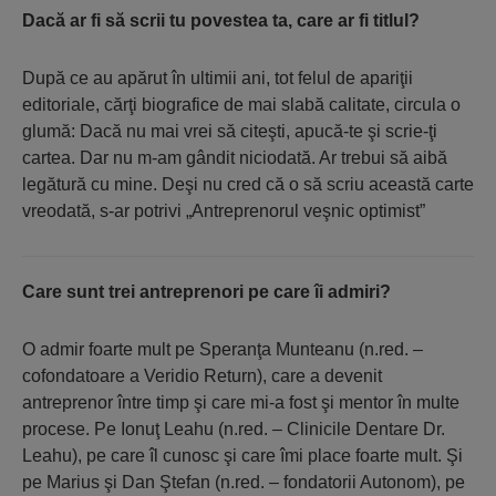
Dacă ar fi să scrii tu povestea ta, care ar fi titlul?
După ce au apărut în ultimii ani, tot felul de apariţii
editoriale, cărţi biografice de mai slabă calitate, circula o
glumă: Dacă nu mai vrei să citeşti, apucă-te şi scrie-ţi
cartea. Dar nu m-am gândit niciodată. Ar trebui să aibă
legătură cu mine. Deşi nu cred că o să scriu această carte
vreodată, s-ar potrivi „Antreprenorul veşnic optimist”
Care sunt trei antreprenori pe care îi admiri?
O admir foarte mult pe Speranţa Munteanu (n.red. –
cofondatoare a Veridio Return), care a devenit
antreprenor între timp şi care mi-a fost şi mentor în multe
procese. Pe Ionuţ Leahu (n.red. – Clinicile Dentare Dr.
Leahu), pe care îl cunosc şi care îmi place foarte mult. Şi
pe Marius şi Dan Ştefan (n.red. – fondatorii Autonom), pe