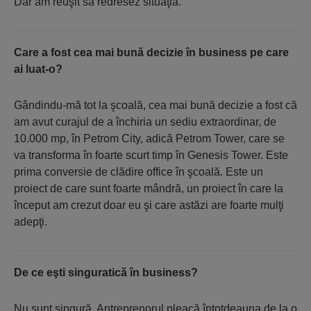
Dar am reuşit să redresez situaţia.
Care a fost cea mai bună decizie în business pe care
ai luat-o?
Gândindu-mă tot la şcoală, cea mai bună decizie a fost că
am avut curajul de a închiria un sediu extraordinar, de
10.000 mp, în Petrom City, adică Petrom Tower, care se
va transforma în foarte scurt timp în Genesis Tower. Este
prima conversie de clădire office în şcoală. Este un
proiect de care sunt foarte mândră, un proiect în care la
început am crezut doar eu şi care astăzi are foarte mulţi
adepţi.
De ce eşti singuratică în business?
Nu sunt singură. Antreprenorul pleacă întotdeauna de la o