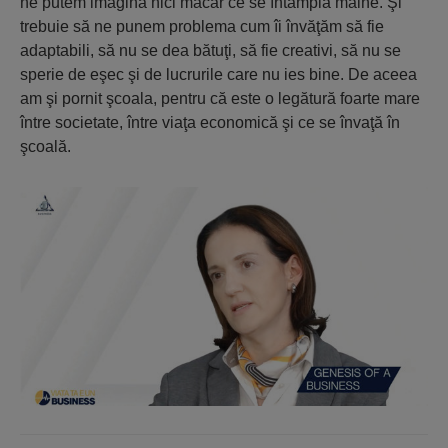
ne putem imagina nici măcar ce se întâmplă mâine. Şi
trebuie să ne punem problema cum îi învăţăm să fie
adaptabili, să nu se dea bătuţi, să fie creativi, să nu se
sperie de eşec şi de lucrurile care nu ies bine. De aceea
am şi pornit şcoala, pentru că este o legătură foarte mare
între societate, între viaţa economică şi ce se învaţă în
şcoală.