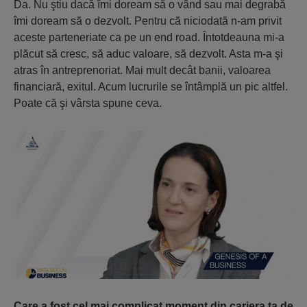
Da. Nu ştiu dacă îmi doream să o vând sau mai degrabă
îmi doream să o dezvolt. Pentru că niciodată n-am privit
aceste parteneriate ca pe un end road. Întotdeauna mi-a
plăcut să cresc, să aduc valoare, să dezvolt. Asta m-a şi
atras în antreprenoriat. Mai mult decât banii, valoarea
financiară, exitul. Acum lucrurile se întâmplă un pic altfel.
Poate că şi vârsta spune ceva.
Care a fost cel mai complicat moment din cariera ta de