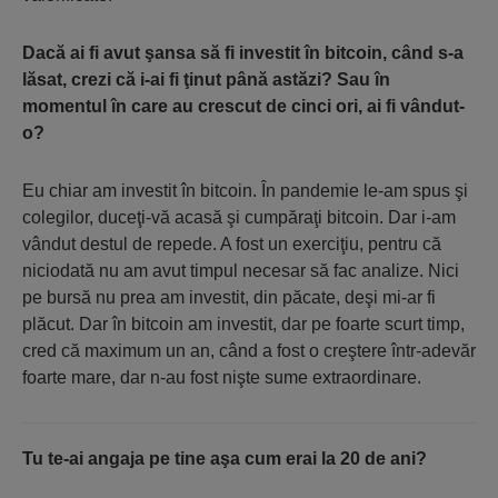
Dacă ai fi avut şansa să fi investit în bitcoin, când s-a
lăsat, crezi că i-ai fi ţinut până astăzi? Sau în
momentul în care au crescut de cinci ori, ai fi vândut-
o?
Eu chiar am investit în bitcoin. În pandemie le-am spus şi
colegilor, duceţi-vă acasă şi cumpăraţi bitcoin. Dar i-am
vândut destul de repede. A fost un exerciţiu, pentru că
niciodată nu am avut timpul necesar să fac analize. Nici
pe bursă nu prea am investit, din păcate, deşi mi-ar fi
plăcut. Dar în bitcoin am investit, dar pe foarte scurt timp,
cred că maximum un an, când a fost o creştere într-adevăr
foarte mare, dar n-au fost nişte sume extraordinare.
Tu te-ai angaja pe tine aşa cum erai la 20 de ani?