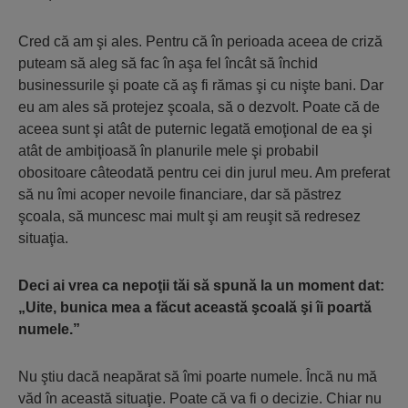
Cred că am şi ales. Pentru că în perioada aceea de criză
puteam să aleg să fac în aşa fel încât să închid
businessurile şi poate că aş fi rămas şi cu nişte bani. Dar
eu am ales să protejez şcoala, să o dezvolt. Poate că de
aceea sunt şi atât de puternic legată emoţional de ea şi
atât de ambiţioasă în planurile mele şi probabil
obositoare câteodată pentru cei din jurul meu. Am preferat
să nu îmi acoper nevoile financiare, dar să păstrez
şcoala, să muncesc mai mult şi am reuşit să redresez
situaţia.
Deci ai vrea ca nepoţii tăi să spună la un moment dat:
„Uite, bunica mea a făcut această şcoală şi îi poartă
numele.”
Nu ştiu dacă neapărat să îmi poarte numele. Încă nu mă
văd în această situaţie. Poate că va fi o decizie. Chiar nu