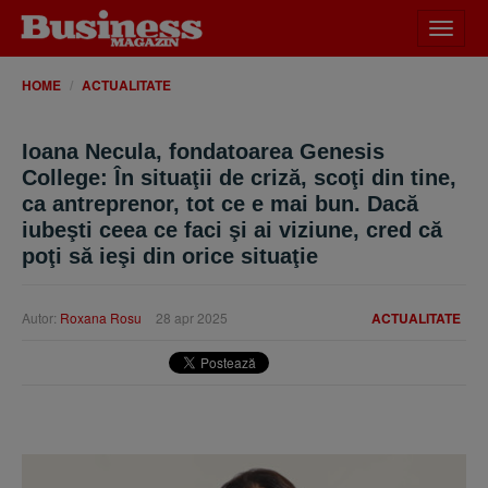
Desch
meniu
HOME
ACTUALITATE
Ioana Necula, fondatoarea Genesis
College: În situaţii de criză, scoţi din tine,
ca antreprenor, tot ce e mai bun. Dacă
iubeşti ceea ce faci şi ai viziune, cred că
poţi să ieşi din orice situaţie
Autor:
Roxana Rosu
28 apr 2025
ACTUALITATE