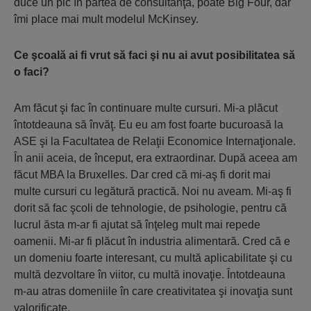
duce un pic în partea de consultanţă, poate Big Four, dar
îmi place mai mult modelul McKinsey.
Ce şcoală ai fi vrut să faci şi nu ai avut posibilitatea să
o faci?
Am făcut şi fac în continuare multe cursuri. Mi-a plăcut
întotdeauna să învăţ. Eu eu am fost foarte bucuroasă la
ASE şi la Facultatea de Relaţii Economice Internaţionale.
În anii aceia, de început, era extraordinar. După aceea am
făcut MBA la Bruxelles. Dar cred că mi-aş fi dorit mai
multe cursuri cu legătură practică. Noi nu aveam. Mi-aş fi
dorit să fac şcoli de tehnologie, de psihologie, pentru că
lucrul ăsta m-ar fi ajutat să înţeleg mult mai repede
oamenii. Mi-ar fi plăcut în industria alimentară. Cred că e
un domeniu foarte interesant, cu multă aplicabilitate şi cu
multă dezvoltare în viitor, cu multă inovaţie. Întotdeauna
m-au atras domeniile în care creativitatea şi inovaţia sunt
valorificate.