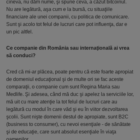
cineva, nu dăm nume, şi spune ceva, a căzut bitcoinul.
Nu are legătură, aşa cum e la bursă, cu situaţiile
financiare ale unei companii, cu politica de comunicare.
Sunt şi acolo tot felul de lucruri care pot influenţa, dar e
un pic altfel.
Ce companie din România sau internaţională ai vrea
să conduci?
Cred că mi-ar plăcea, poate pentru că este foarte apropiat
de domeniul educaţional şi de multe ori se fac aceste
comparaţii, o companie cum sunt Regina Maria sau
Medlife. Şi adesea, când mă duc şi apelez la serviciile lor,
mă uit cu mare atenţie la tot felul de lucruri care au
legătură cu modul în care văd şi eu în viitor dezvoltarea
şcolii. Sunt nişte domenii destul de apropiate, sunt B2C
(business to consumer), cu nevoi esenţiale - de sănătate
şi de educaţie, care sunt absolut esenţiale în viaţa
oamenilor.