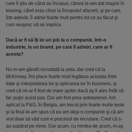
care îi ştiu de când au început, cărora le-am dat maşini în
leasing, când erau chiar la începutul afacerii, şi pe care,
într-adevăr, îi admir foarte mult pentru tot ce au făcut şi
cum reuşesc să se implice.
Dacă ar fi să îţi iei un job la o companie, într-o
industrie, la un brand, pe care îl admiri, care ar fi
acesta?
Nu m-am gândit niciodată la asta, dar cred că la
McKinsey. Îmi place foarte mult legătura aceasta între
date şi interpretarea lor şi aplicarea lor în business, şi
cred că mi-ar fi fost de mare ajutor dacă aş fi ales întâi să
fac puţin acest pas. Dar am fost prea antreprenor. Am
aplicat la P&G, în Belgia, am trecut prin foarte multe teste
şi la final le-am spus că eu am deja o companie şi că am
vrut doar să văd cum e procesul de recrutare. Cred că s-
au supărat pe mine. Dar acum, cu mintea de acum, m-aş