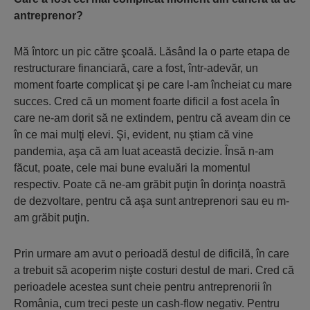
antreprenor?
Mă întorc un pic către şcoală. Lăsând la o parte etapa de
restructurare financiară, care a fost, într-adevăr, un
moment foarte complicat şi pe care l-am încheiat cu mare
succes. Cred că un moment foarte dificil a fost acela în
care ne-am dorit să ne extindem, pentru că aveam din ce
în ce mai mulţi elevi. Şi, evident, nu ştiam că vine
pandemia, aşa că am luat această decizie. Însă n-am
făcut, poate, cele mai bune evaluări la momentul
respectiv. Poate că ne-am grăbit puţin în dorinţa noastră
de dezvoltare, pentru că aşa sunt antreprenori sau eu m-
am grăbit puţin.
Prin urmare am avut o perioadă destul de dificilă, în care
a trebuit să acoperim nişte costuri destul de mari. Cred că
perioadele acestea sunt cheie pentru antreprenorii în
România, cum treci peste un cash-flow negativ. Pentru