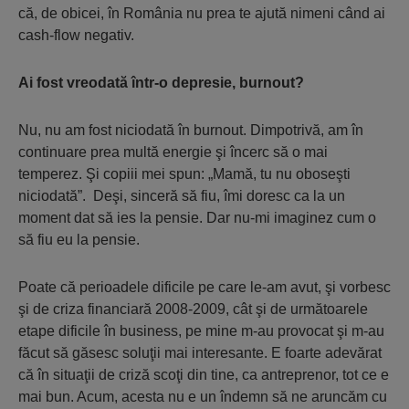
că, de obicei, în România nu prea te ajută nimeni când ai
cash-flow negativ.
Ai fost vreodată într-o depresie, burnout?
Nu, nu am fost niciodată în burnout. Dimpotrivă, am în
continuare prea multă energie şi încerc să o mai
temperez. Şi copiii mei spun: „Mamă, tu nu oboseşti
niciodată”. Deşi, sinceră să fiu, îmi doresc ca la un
moment dat să ies la pensie. Dar nu-mi imaginez cum o
să fiu eu la pensie.
Poate că perioadele dificile pe care le-am avut, şi vorbesc
şi de criza financiară 2008-2009, cât şi de următoarele
etape dificile în business, pe mine m-au provocat şi m-au
făcut să găsesc soluţii mai interesante. E foarte adevărat
că în situaţii de criză scoţi din tine, ca antreprenor, tot ce e
mai bun. Acum, acesta nu e un îndemn să ne aruncăm cu