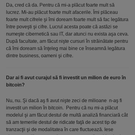
Da, cred că da. Pentru că mi-a plăcut foarte mult să
lucrez. Mi-au plăcut foarte mult afacerile. Îmi plăceau
foarte mult cifrele şi îmi doream foarte mult să fac legătura
între poveşti şi cifre. Lucrul acesta poate că astăzi se
numeşte cibernetică sau IT, dar atunci nu exista aşa ceva.
După facultate, am făcut nişte cursuri în străinătate pentru
că îmi doream să înţeleg mai bine ce înseamnă legătura
dintre business, oameni şi cifre.
Dar ai fi avut curajul să fi investit un milion de euro în
bitcoin?
Nu, nu. Şi dacă aş fi avut nişte zeci de milioane n-aş fi
investit un milion în bitcoin. Pentru că nu mi-a plăcut
modelul şi am făcut destul de multă analiză financiară cât
să am temerile destul de ridicate faţă de acest tip de
tranzacţii şi de modalitatea în care fluctuează. Iese