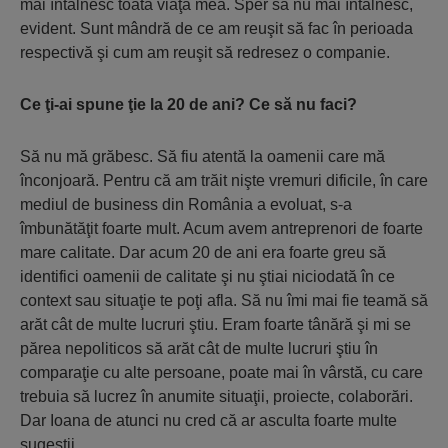
mai întâlnesc toată viaţa mea. Sper să nu mai întâlnesc,
evident. Sunt mândră de ce am reuşit să fac în perioada
respectivă şi cum am reuşit să redresez o companie.
Ce ţi-ai spune ţie la 20 de ani? Ce să nu faci?
Să nu mă grăbesc. Să fiu atentă la oamenii care mă
înconjoară. Pentru că am trăit nişte vremuri dificile, în care
mediul de business din România a evoluat, s-a
îmbunătăţit foarte mult. Acum avem antreprenori de foarte
mare calitate. Dar acum 20 de ani era foarte greu să
identifici oamenii de calitate şi nu ştiai niciodată în ce
context sau situaţie te poţi afla. Să nu îmi mai fie teamă să
arăt cât de multe lucruri ştiu. Eram foarte tânără şi mi se
părea nepoliticos să arăt cât de multe lucruri ştiu în
comparaţie cu alte persoane, poate mai în vârstă, cu care
trebuia să lucrez în anumite situaţii, proiecte, colaborări.
Dar Ioana de atunci nu cred că ar asculta foarte multe
sugestii.