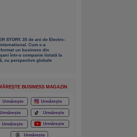
R STORY. 35 de ani de Electro-
 International. Cum s-a
sformat un business din
şani într-o companie listată la
ă, cu perspective globale
MĂREȘTE BUSINESS MAGAZIN
Urmărește
Urmărește
Urmărește
Urmărește
Urmărește
Urmărește
Urmărește