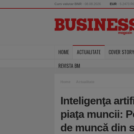
Curs valutar BNR
- 08.08.2026
EUR
- 5.2473 
HOME
ACTUALITATE
COVER STOR
REVISTA BM
Home
Actualitate
Inteligenţa arti
piaţa muncii: P
de muncă din s