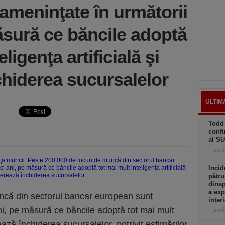
ameninţate în următorii
ăsură ce băncile adoptă
ligenţa artificială şi
chiderea sucursalelor
ULTIM
Todd 
confi
al S
astă
Incid
pătru
dinsp
a exp
ncă din sectorul bancar european sunt
inter
ni, pe măsură ce băncile adoptă tot mai mult
astă
rează închiderea sucursalelor, potrivit estimărilor