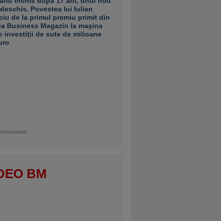
ariu închis după 17 ani, unul nou
 deschis. Povestea lui Iulian
ciu de la primul premiu primit din
ea Business Magazin la maşina
e investiţii de sute de milioane
uro
ontinuarea
DEO BM