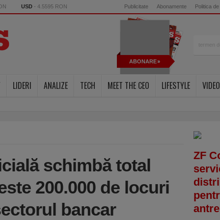
RON
USD
- 4.5595 RON
Publicitate
Abonamente
Politica de
ABONARE
Y
LIDERI
ANALIZE
TECH
MEET THE CEO
LIFESTYLE
VIDEO
ZF C
ficială schimbă total
servi
distr
este 200.000 de locuri
pentr
ectorul bancar
antre