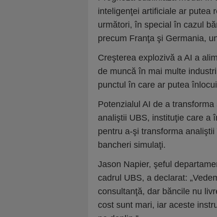
inteligenţei artificiale ar pute
următori, în special în cazul bă
precum Franţa şi Germania, und
Creşterea explozivă a AI a alim
de muncă în mai multe industr
punctul în care ar putea înlocu
Potenzialul AI de a transforma
analiştii UBS, instituţie care 
pentru a-şi transforma analiştii 
bancheri simulaţi.
Jason Napier, şeful departamen
cadrul UBS, a declarat: „Vedem
consultanţă, dar băncile nu liv
cost sunt mari, iar aceste ins