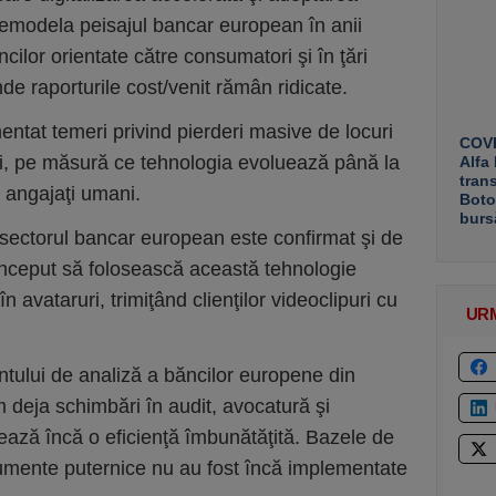
a remodela peisajul bancar european în anii
ncilor orientate către consumatori şi în ţări
e raporturile cost/venit rămân ridicate.
entat temeri privind pierderi masive de locuri
COVE
ii, pe măsură ce tehnologia evoluează până la
Alfa
tran
i angajaţi umani.
Boto
burs
 sectorul bancar european este confirmat şi de
a început să folosească această tehnologie
în avataruri, trimiţând clienţilor videoclipuri cu
UR
tului de analiză a băncilor europene din
 deja schimbări în audit, avocatură şi
rează încă o eficienţă îmbunătăţită. Bazele de
trumente puternice nu au fost încă implementate