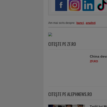
Am mai scris despre:
banci
,
analisti
CITEŞTE PE ZF.RO
China deva
ZF.RO
CITEŞTE PE ALEPHNEWS.RO
Tatăl lui M