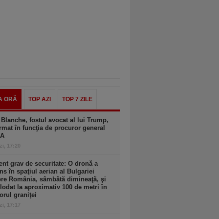
A ORĂ
TOP AZI
TOP 7 ZILE
Blanche, fostul avocat al lui Trump,
rmat în funcţia de procuror general
UA
zi, 17:20
ent grav de securitate: O dronă a
ns în spaţiul aerian al Bulgariei
re România, sâmbătă dimineaţă, şi
lodat la aproximativ 100 de metri în
iorul graniţei
zi, 17:17