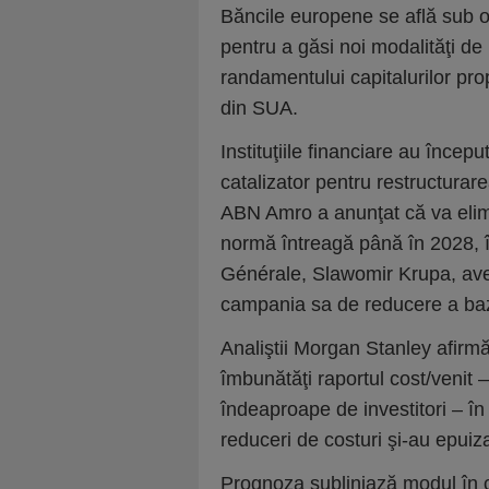
Băncile europene se află sub o 
pentru a găsi noi modalităţi de 
randamentului capitalurilor prop
din SUA.
Instituţiile financiare au începu
catalizator pentru restructurar
ABN Amro a anunţat că va elim
normă întreagă până în 2028, î
Générale, Slawomir Krupa, aver
campania sa de reducere a baze
Analiştii Morgan Stanley afirmă
îmbunătăţi raportul cost/venit –
îndeaproape de investitori – în 
reduceri de costuri şi-au epuiza
Prognoza subliniază modul în c