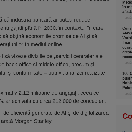
Meteo
în ma
afect
astă
 că industria bancară ar putea reduce
 angajaţi până în 2030, în contextul în care
Cum a
Alexa
sc să obţină economiile promise de AI şi să
Vorbi
finan
raţiunilor în mediul online.
cursu
creşt
 să vizeze diviziile de „servicii centrale” ale
rece
astă
 de back-office şi middle-office, precum şi
ui şi conformitate – potrivit analizei realizate
100 C
busin
Noble
Palat
proximativ 2,12 milioane de angajaţi, ceea ce
astă
 ar echivala cu circa 212.000 de concedieri.
i de eficienţă generate de AI şi de digitalizarea
Co
 arată Morgan Stanley.