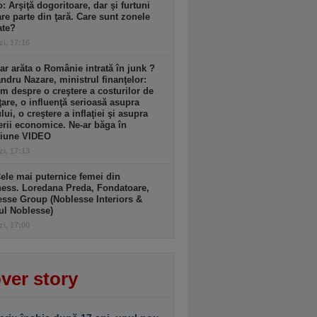
: Arşiţă dogoritoare, dar şi furtuni
re parte din ţară. Care sunt zonele
ate?
zi, 17:16
r arăta o Românie intrată în junk ?
ndru Nazare, ministrul finanţelor:
m despre o creştere a costurilor de
ţare, o influenţă serioasă asupra
lui, o creştere a inflaţiei şi asupra
erii economice. Ne-ar băga în
siune VIDEO
zi, 17:13
ele mai puternice femei din
ess. Loredana Preda, Fondatoare,
sse Group (Noblesse Interiors &
ul Noblesse)
zi, 17:00
ver story