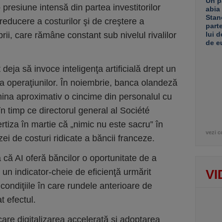
Un p
presiune intensă din partea investitorilor
abia
Stan
reducere a costurilor şi de creştere a
part
rii, care rămâne constant sub nivelul rivalilor
lui d
de e
t deja să invoce inteligenţa artificială drept un
ea operaţiunilor. În noiembrie, banca olandeză
ina aproximativ o cincime din personalul cu
n timp ce directorul general al Société
tiza în martie că „nimic nu este sacru” în
vezi c
i de costuri ridicate a băncii franceze.
 că AI oferă băncilor o oportunitate de a
 un indicator-cheie de eficienţă urmărit
VI
condiţiile în care rundele anterioare de
t efectul.
are digitalizarea accelerată şi adoptarea