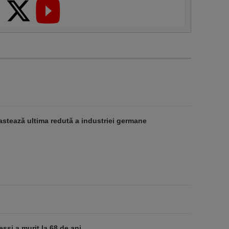
stează ultima redută a industriei germane
essi a murit la 68 de ani