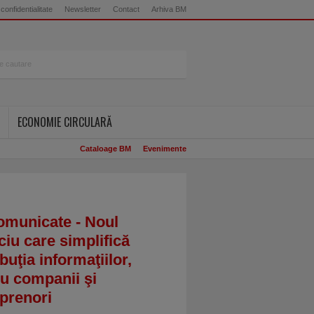
 confidentialitate
Newsletter
Contact
Arhiva BM
ECONOMIE CIRCULARĂ
Cataloage BM
Evenimente
omunicate - Noul
ciu care simplifică
ibuţia informaţiilor,
u companii şi
prenori