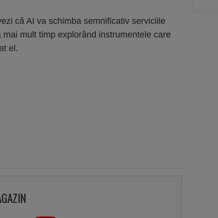
zi că AI va schimba semnificativ serviciile
că mai mult timp explorând instrumentele care
t el.
AGAZIN