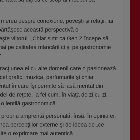
.
 mereu despre conexiune, poveşti şi relaţii, iar
împărtăşesc această perspectivă o
şte viitorul. „Chiar simt ca Gen Z începe să
i pe calitatea mâncării ci şi pe gastronomie
”
teracţiunea ei cu alte domenii care o pasionează
cel grafic, muzica, parfumurile şi chiar
tul în care îşi permite să iasă mental din
ei de reţete, la fel cum, în viaţa de zi cu zi,
-o lentilă gastronomică.
 propria amprentă personală, însă, în opinia ei,
ea percepţiilor externe şi de ideea de „ce
ite o exprimare mai autentică.