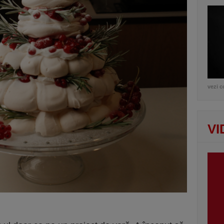
vezi c
VI