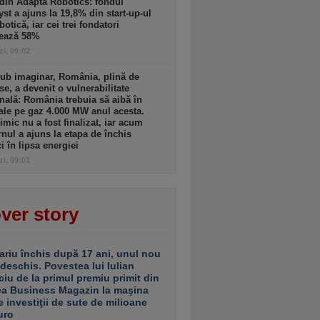
din Adapta Robotics: fondul
yst a ajuns la 19,8% din start-up-ul
botică, iar cei trei fondatori
rează 58%
zi, 09:02
ub imaginar, România, plină de
se, a devenit o vulnerabilitate
nală: România trebuia să aibă în
ale pe gaz 4.000 MW anul acesta.
imic nu a fost finalizat, iar acum
nul a ajuns la etapa de închis
ci în lipsa energiei
zi, 09:01
ver story
ariu închis după 17 ani, unul nou
 deschis. Povestea lui Iulian
ciu de la primul premiu primit din
ea Business Magazin la maşina
e investiţii de sute de milioane
uro