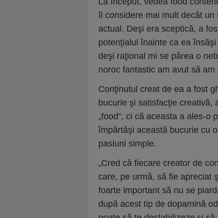
La început, vedea food content
îl considere mai mult decât u
actual. Deşi era sceptică, a fos
potenţialul înainte ca ea însăşi
deşi raţional mi se părea o ne
noroc fantastic am avut să am 
Conţinutul creat de ea a fost 
bucurie şi satisfacţie creativă
„food”, ci că aceasta a ales-o 
împărtăşi această bucurie cu 
pasiuni simple.
„Cred că fiecare creator de con
care, pe urmă, să fie apreciat ş
foarte important să nu se piard
după acest tip de dopamină od
poate să te destabilizeze şi să 