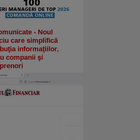
omunicate - Noul
ciu care simplifică
ibuţia informaţiilor,
u companii şi
prenori