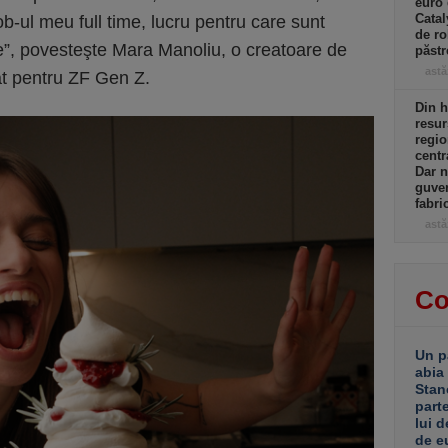
euro 
Catal
ob-ul meu full time, lucru pentru care sunt
de ro
e”, povesteşte Mara Manoliu, o creatoare de
păst
astă
dat pentru ZF Gen Z.
Din h
resur
regio
centr
Dar n
guver
fabri
astă
Co
Un p
abia
Stan
part
lui d
de e