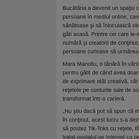
Bucătăria a devenit un spaţiu cr
persoane în mediul online, care
sănătoase şi să înlocuiască ob
găti acasă. Printre cei care le-a
numără şi creatorii de conţinut
persoane curioase să urmăreas
Mara Manoliu, o tânără în vârs
pentru gătit de când avea doar 
de exprimare atât creativă, cât 
reţetele pe conturile sale de so
transformat într-o carieră.
„Nu ştiu dacă pot să spun că i
în conţinut, acest lucru s-a de
să postez Tik-Toks cu reţete, f
tratat postatul pe Internet ca pe