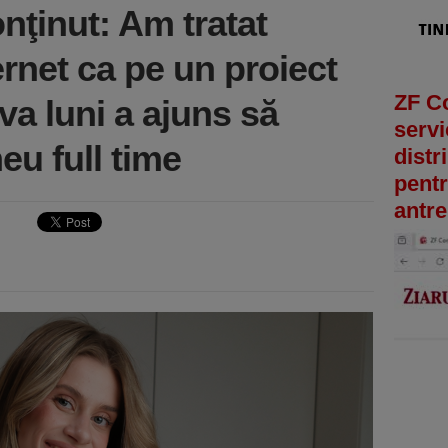
nţinut: Am tratat
ernet ca pe un proiect
ZF C
eva luni a ajuns să
servi
eu full time
distr
pentr
antre