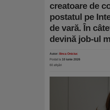
creatoare de co
postatul pe Int
de vară. În cât
devină job-ul m
Autor:
Ilinca Oniciuc
Postat la
10 iunie 2026
60 afişări