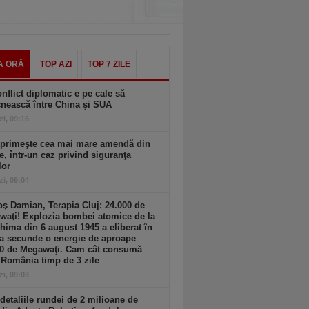
A ORĂ
TOP AZI
TOP 7 ZILE
nflict diplomatic e pe cale să
nească între China şi SUA
zi, 09:16
 primeşte cea mai mare amendă din
ie, într-un caz privind siguranţa
lor
zi, 09:04
ş Damian, Terapia Cluj: 24.000 de
waţi! Explozia bombei atomice de la
hima din 6 august 1945 a eliberat în
a secunde o energie de aproape
00 de Megawaţi. Cam cât consumă
 România timp de 3 zile
zi, 09:03
detaliile rundei de 2 milioane de