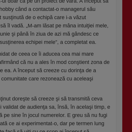
-ul doar ca pe un proiect de vară. A început să
n hobby când a contactat-o managerul său
t susţinută de o echipă care i-a văzut
 să îl vadă. „M-am lăsat pe mâna intuiţiei mele,
bunie şi până în ziua de azi mă gândesc ce
susţinerea echipei mele”, a completat ea.
ghidat de ceea ce îi aducea cea mai mare
, afirmând că nu a ales în mod conştient zona de
pe ea. A început să creeze cu dorinţa de a
o comunitate care rezonează cu aceleaşi
ţinut doreşte să creeze şi să transmită ceva
i validat de audienţa sa, însă, în acelaşi timp, e
ă pe sine în jocul numerelor. E greu să nu fugi
ată ce ai experimentat-o, dar pe termen lung
te facă să uiţi cu ce scop ai început să