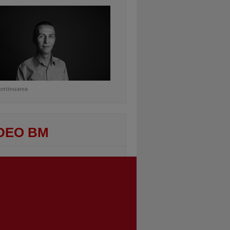
ontinuarea
DEO BM