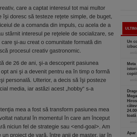
eativ, care a captat interesul tot mai multor
 îşi doresc să testeze reţete simple, de buget,
iceiul de a comanda din impuls, cu acela de a
ULTIM
u stârnit interesul pe reţelele de socializare, se
, care şi-au creat o comunitate formată din
Un co
izbuc
că procesul creativ gastronomic.
astă
tă de 26 de ani, şi-a descoperit pasiunea
Meta
istor
opt ani şi a devenit pentru ea în timp o formă
copii
şi personală. Ulterior, a decis să îşi posteze
astă
cial media, iar astăzi acest „hobby” s-a
Drago
Mega
Hiros
câtev
ntenţia mea a fost să transform pasiunea mea
24.0
toată
zvoltat natural în momentul în care am început
astă
ără niciun fel de strategie sau <end-goal>. Am
Apar 
 un proiect de vară, între anii de master, iar în