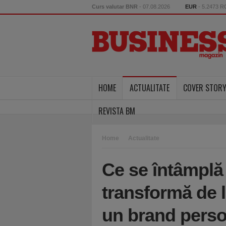
Curs valutar BNR
- 07.08.2026
EUR
- 5.2473 
HOME
ACTUALITATE
COVER STOR
REVISTA BM
Home
Actualitate
Ce se întâmplă 
transformă de 
un brand perso