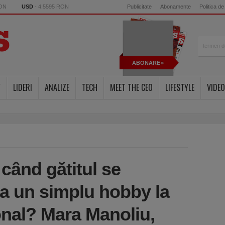
RON
USD
- 4.5595 RON
Publicitate
Abonamente
Politica de
ABONARE
Y
LIDERI
ANALIZE
TECH
MEET THE CEO
LIFESTYLE
VIDEO
când gătitul se
la un simplu hobby la
nal? Mara Manoliu,