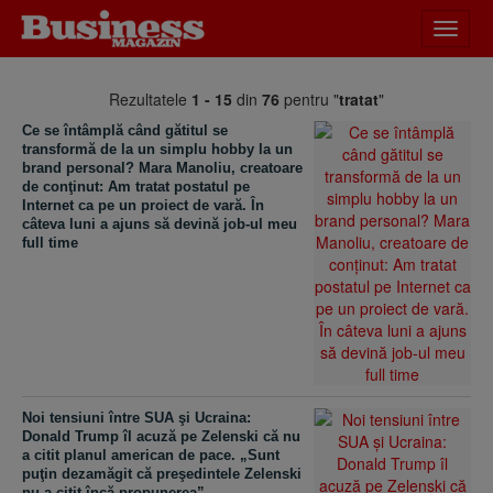
Desch
meniu
Rezultatele
1 - 15
din
76
pentru "
tratat
"
Ce se întâmplă când gătitul se
transformă de la un simplu hobby la un
brand personal? Mara Manoliu, creatoare
de conţinut: Am tratat postatul pe
Internet ca pe un proiect de vară. În
câteva luni a ajuns să devină job-ul meu
full time
Noi tensiuni între SUA şi Ucraina:
Donald Trump îl acuză pe Zelenski că nu
a citit planul american de pace. „Sunt
puţin dezamăgit că preşedintele Zelenski
nu a citit încă propunerea”