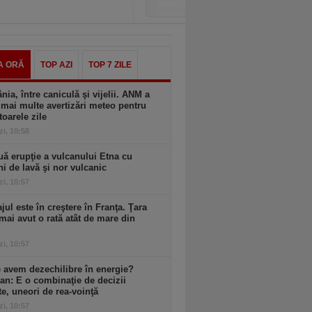
A ORĂ
TOP AZI
TOP 7 ZILE
ia, între caniculă şi vijelii. ANM a
mai multe avertizări meteo pentru
oarele zile
zi, 10:58
ă erupţie a vulcanului Etna cu
ni de lavă şi nor vulcanic
zi, 10:57
ul este în creştere în Franţa. Ţara
mai avut o rată atât de mare din
zi, 10:57
 avem dezechilibre în energie?
an: E o combinaţie de decizii
te, uneori de rea-voinţă
zi, 10:57