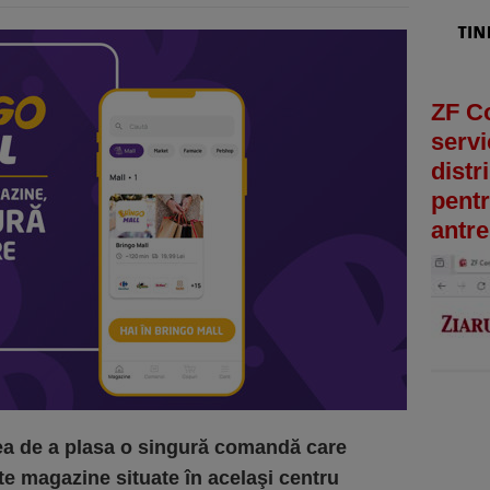
ZF C
servi
distr
pentr
antre
atea de a plasa o singură comandă care
e magazine situate în acelaşi centru