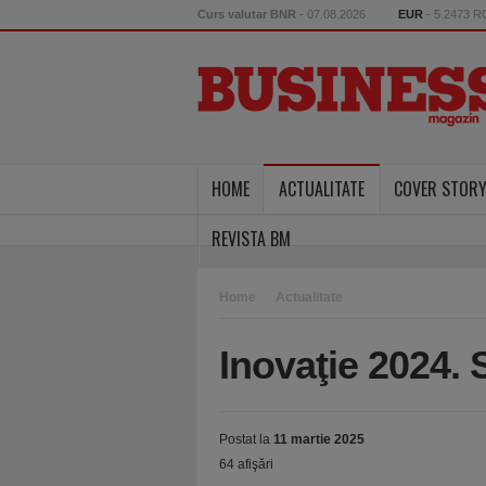
Curs valutar BNR
- 07.08.2026
EUR
- 5.2473 
HOME
ACTUALITATE
COVER STOR
REVISTA BM
Home
Actualitate
Inovaţie 2024. 
Postat la
11 martie 2025
64 afişări