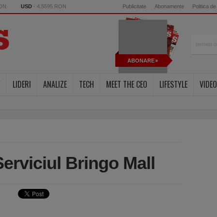
RON
USD
- 4.5595 RON
Publicitate
Abonamente
Politica de
ABONARE
Y
LIDERI
ANALIZE
TECH
MEET THE CEO
LIFESTYLE
VIDEO
Serviciul Bringo Mall