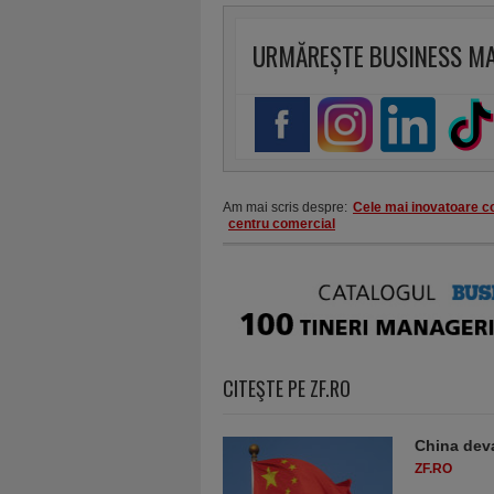
URMĂREȘTE BUSINESS M
Am mai scris despre:
Cele mai inovatoare c
centru comercial
CITEŞTE PE ZF.RO
China deva
ZF.RO