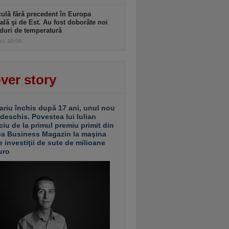
ulă fără precedent în Europa
ală şi de Est. Au fost doborâte noi
duri de temperatură
zi, 10:56
ver story
ariu închis după 17 ani, unul nou
 deschis. Povestea lui Iulian
ciu de la primul premiu primit din
ea Business Magazin la maşina
e investiţii de sute de milioane
uro