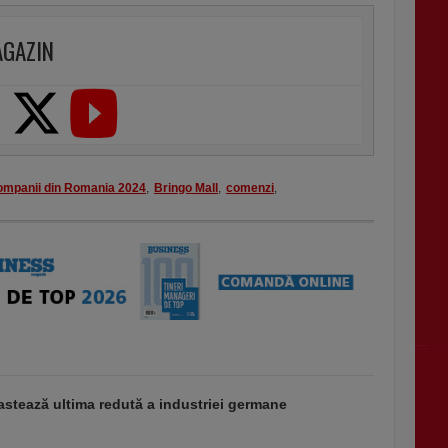
AGAZIN
ompanii din Romania 2024
,
Bringo Mall
,
comenzi
,
stează ultima redută a industriei germane