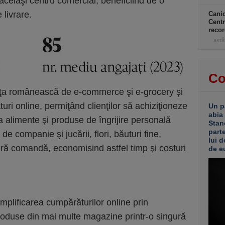
acelaşi centru comercial, beneficiind de o
e livrare.
Canic
Centr
recor
astă
Co
aţa românească de e-commerce şi e-grocery şi
uri online, permiţând clienţilor să achiziţioneze
Un p
abia
la alimente şi produse de îngrijire personală
Stan
part
de companie şi jucării, flori, băuturi fine,
lui d
ngură comandă, economisind astfel timp şi costuri
de e
implificarea cumpărăturilor online prin
produse din mai multe magazine printr-o singură