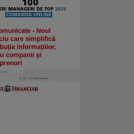
omunicate - Noul
ciu care simplifică
ibuţia informaţiilor,
u companii şi
prenori