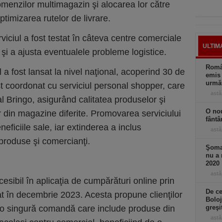
menzilor multimagazin şi alocarea lor către
timizarea rutelor de livrare.
rviciul a fost testat în câteva centre comerciale
ULTIM
 şi a ajusta eventualele probleme logistice.
Român
a fost lansat la nivel naţional, acoperind 30 de
emis 
următ
st coordonat cu serviciul personal shopper, care
astă
l Bringo, asigurând calitatea produselor şi
O nou
 din magazine diferite. Promovarea serviciului
fântâ
eficiile sale, iar extinderea a inclus
astă
produse şi comercianţi.
Şomaj
nu a 
2020
astă
esibil în aplicaţia de cumpărături online prin
De ce
t în decembrie 2023. Acesta propune clienţilor
Boloj
a o singură comandă care include produse din
greşi
astă