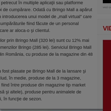
etrecut în multiple aplicaţii sau platforme
vezi c
oi de cumpărare. Odată cu Bringo Mall a apărut
n introducerea unui model de „mall virtual” care
cumpărăturile fiind făcute de un personal
VI
are ar aloca-o şi clientul.
lor prin Bringo Mall (320 lei) sunt cu 12% mai
menzilor Bringo (285 lei). Serviciul Bringo Mall
 din România, cu produse de la magazine din 48
ost plasate pe Bringo Mall de la lansare şi
lud, în medie, produse de la 3 magazine,
 fiind între produse din magazine tip market
să şi altele), produse pentru animalele de
i, în funcţie de sezon.