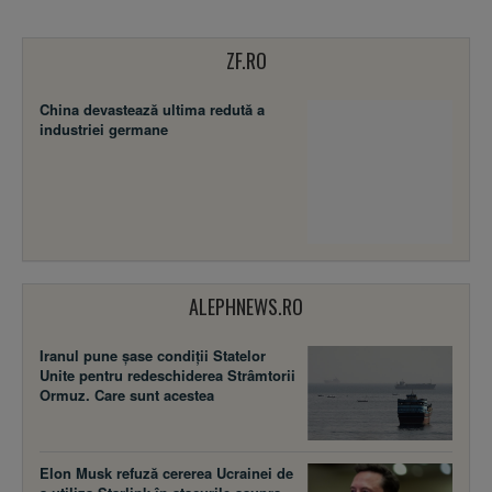
ZF.RO
China devastează ultima redută a
industriei germane
ALEPHNEWS.RO
Iranul pune șase condiții Statelor
Unite pentru redeschiderea Strâmtorii
Ormuz. Care sunt acestea
Elon Musk refuză cererea Ucrainei de