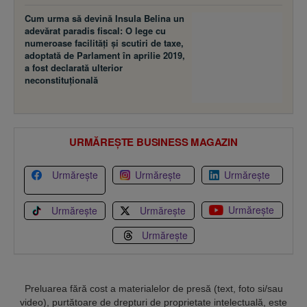
Cum urma să devină Insula Belina un
adevărat paradis fiscal: O lege cu
numeroase facilităţi şi scutiri de taxe,
adoptată de Parlament în aprilie 2019,
a fost declarată ulterior
neconstituţională
URMĂREȘTE BUSINESS MAGAZIN
Urmărește
Urmărește
Urmărește
Urmărește
Urmărește
Urmărește
Urmărește
Preluarea fără cost a materialelor de presă (text, foto si/sau
video), purtătoare de drepturi de proprietate intelectuală, este