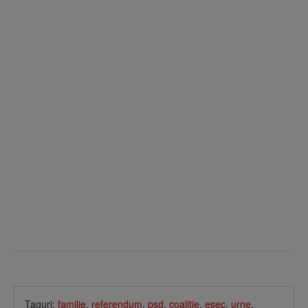
Taguri:
familie
,
referendum
,
psd
,
coalitie
,
esec
,
urne
,