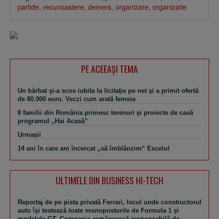
partide
,
recunoastere
,
demers
,
organizare
,
organizatie
PE ACEEAŞI TEMA
Un bărbat şi-a scos iubita la licitaţie pe net şi a primit ofertă
de 80.000 euro. Veczi cum arată femeia
8 familii din România primesc terenuri şi proiecte de casă
programul „Hai Acasă”
Urmaşii
14 ani în care am încercat „să îmblânzim“ Excelul
ULTIMELE DIN BUSINESS HI-TECH
Reportaj de pe pista privată Ferrari, locul unde constructorul
auto îşi testează toate monoposturile de Formula 1 şi
modelele GT. Compania românească responsabilă de