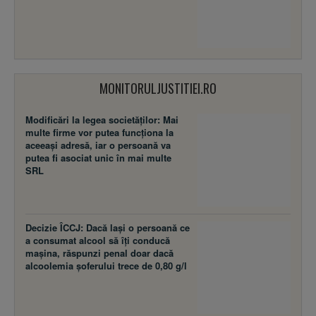
MONITORULJUSTITIEI.RO
Modificări la legea societăţilor: Mai
multe firme vor putea funcţiona la
aceeaşi adresă, iar o persoană va
putea fi asociat unic în mai multe
SRL
Decizie ÎCCJ: Dacă laşi o persoană ce
a consumat alcool să îţi conducă
maşina, răspunzi penal doar dacă
alcoolemia şoferului trece de 0,80 g/l