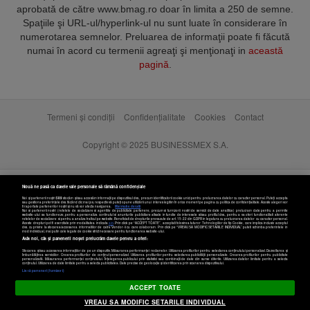
aprobată de către www.bmag.ro doar în limita a 250 de semne.
Spaţiile şi URL-ul/hyperlink-ul nu sunt luate în considerare în
numerotarea semnelor. Preluarea de informaţii poate fi făcută
numai în acord cu termenii agreaţi şi menţionaţi in
această
pagină
.
Termeni și condiții
Confidențialitate
Cookies
Contact
Copyright © 2025 BUSINESSMEX S.A.
Nouă ne pasă ca datele tale personale să rămână confidențiale
Noi și partenerii noștri
589
stocăm și/sau accesăm informații pe dispozitivul dvs., precum identificatorii cookie unici pentru prelucrarea datelor cu caracter personal. Puteți accepta
sau gestiona preferințele dvs. făcând clic mai jos, respectiv vă puteți opune utilizării unui interes legitim în orice moment pe pagina cu politica de confidențialitate. Aceste alegeri vor
fi raportate partenerilor noștri și nu vă vor afecta navigarea.
Mai multe detalii
Noi si partenerii nostri (retelele de socializare si agentiile de publicitate partenere, precum si furnizorii nostri de servicii de date analitice) prelucram date pentru a permite
website-ului sa functioneze, pentru a personaliza continutul si anunturile publicitare afisate in functie de interesele si/sau profilul dvs., pentru a va oferi functionalitati aferente
retelelor de socializare si pentru a analiza traficul pe website. Beneficiati de drepturile prevazute de art. 15-22 din GDPR in legatura cu prelucrarea datelor cu caracter personal.
Aceste drepturi pot fi exercitate prin modalitatea indicata
aici
. Prin click pe “ACCEPT TOATE”, acceptati folosirea tuturor Tehnologiilor de tip Cookie, care implica inclusiv acceptul
dvs. cu privire la stocarea/accesarea informatiilor de catre Vendor-ii cu care colaboram. Prin click pe “VREAU SA MODIFIC SETARILE INDIVIDUAL” puteti schimba preferintele in
mod individual, mai putin cele legate de cookie strict necesare pentru functionarea website-ului.
Atât noi, cât și partenerii noștri prelucrăm datele pentru a oferi:
Stocarea și/sau accesarea informațiilor de pe un dispozitiv. Măsurarea performanței reclamelor. Utilizarea profilurilor pentru selectarea conținutului personalizat. Dezvoltarea și
îmbunătățirea serviciilor. Crearea profilurilor de conținut personalizat. Utilizarea profilurilor pentru selectarea publicității personalizate. Crearea profilurilor pentru publicitate
personalizată. Măsurarea performanței conținutului. Înțelegerea publicului prin statistici sau combinații de date din surse diferite. Utilizarea datelor limitate pentru a selecta
Setări cookies
conținutul. Utilizarea de date limitate pentru a selecta publicitatea. Date precise de geolocație și identificarea prin scanarea dispozitivului.
Listă parteneri (furnizori)
ACCEPT TOATE
VREAU SA MODIFIC SETARILE INDIVIDUAL