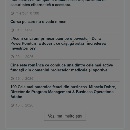
securitatea cibernetică a acestora.
miercuri, 07:00
Cursa pe care nu o vede nimeni
31 iul 2026
„Acum cinci ani primeai bani pe o poveste.” De la
PowerPointuri la dovezi: ce câştigă astăzi încrederea
investitorilor?
23 iul 2026
Cine este românca ce conduce una dintre cele mai active
fundaţii din domeniul proiectelor medicale şi sportive
16 iul 2026
100 Cele mai puternice femei din business. Mihaela Dobre,
Director de Program Management & Business Operations,
Adobe
15 iul 2026
Vezi mai multe ştiri