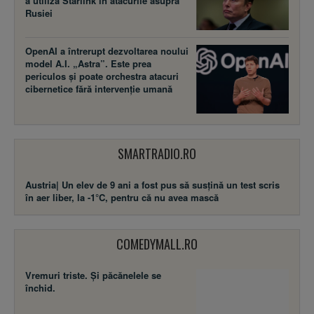
a utiliza Starlink în atacurile asupra
Rusiei
OpenAI a întrerupt dezvoltarea noului
model A.I. „Astra”. Este prea
periculos și poate orchestra atacuri
cibernetice fără intervenție umană
SMARTRADIO.RO
Austria| Un elev de 9 ani a fost pus să susţină un test scris
în aer liber, la -1°C, pentru că nu avea mască
COMEDYMALL.RO
Vremuri triste. Şi păcănelele se
închid.