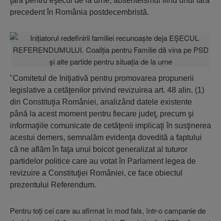
ţară pentru eşecul de la urne, absenteismul fiind unul fără
precedent în România postdecembristă.
"Comitetul de Iniţiativă pentru promovarea propunerii
legislative a cetăţenilor privind revizuirea art. 48 alin. (1)
din Constituţia României, analizând datele existente
până la acest moment pentru fiecare judeţ, precum şi
informaţiile comunicate de cetăţenii implicaţi în susţinerea
acestui demers, semnalăm evidenţa dovedită a faptului
că ne aflăm în faţa unui boicot generalizat al tuturor
partidelor politice care au votat în Parlament legea de
revizuire a Constituţiei României, ce face obiectul
prezentului Referendum.
Pentru toţi cei care au afirmat în mod fals, într-o campanie de