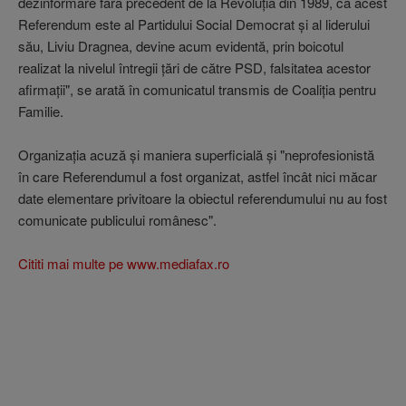
dezinformare fără precedent de la Revoluţia din 1989, că acest
Referendum este al Partidului Social Democrat şi al liderului
său, Liviu Dragnea, devine acum evidentă, prin boicotul
realizat la nivelul întregii ţări de către PSD, falsitatea acestor
afirmaţii", se arată în comunicatul transmis de Coaliţia pentru
Familie.
Organizaţia acuză şi maniera superficială şi "neprofesionistă
în care Referendumul a fost organizat, astfel încât nici măcar
date elementare privitoare la obiectul referendumului nu au fost
comunicate publicului românesc".
Cititi mai multe pe www.mediafax.ro