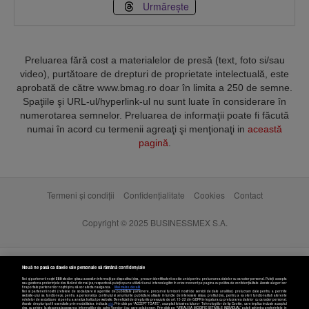
Urmărește
Preluarea fără cost a materialelor de presă (text, foto si/sau
video), purtătoare de drepturi de proprietate intelectuală, este
aprobată de către www.bmag.ro doar în limita a 250 de semne.
Spaţiile şi URL-ul/hyperlink-ul nu sunt luate în considerare în
numerotarea semnelor. Preluarea de informaţii poate fi făcută
numai în acord cu termenii agreaţi şi menţionaţi in
această
pagină
.
Termeni și condiții
Confidențialitate
Cookies
Contact
Copyright © 2025 BUSINESSMEX S.A.
Nouă ne pasă ca datele tale personale să rămână confidențiale
Noi și partenerii noștri
589
stocăm și/sau accesăm informații pe dispozitivul dvs., precum identificatorii cookie unici pentru prelucrarea datelor cu caracter personal. Puteți accepta
sau gestiona preferințele dvs. făcând clic mai jos, respectiv vă puteți opune utilizării unui interes legitim în orice moment pe pagina cu politica de confidențialitate. Aceste alegeri vor
fi raportate partenerilor noștri și nu vă vor afecta navigarea.
Mai multe detalii
Noi si partenerii nostri (retelele de socializare si agentiile de publicitate partenere, precum si furnizorii nostri de servicii de date analitice) prelucram date pentru a permite
website-ului sa functioneze, pentru a personaliza continutul si anunturile publicitare afisate in functie de interesele si/sau profilul dvs., pentru a va oferi functionalitati aferente
retelelor de socializare si pentru a analiza traficul pe website. Beneficiati de drepturile prevazute de art. 15-22 din GDPR in legatura cu prelucrarea datelor cu caracter personal.
Aceste drepturi pot fi exercitate prin modalitatea indicata
aici
. Prin click pe “ACCEPT TOATE”, acceptati folosirea tuturor Tehnologiilor de tip Cookie, care implica inclusiv acceptul
dvs. cu privire la stocarea/accesarea informatiilor de catre Vendor-ii cu care colaboram. Prin click pe “VREAU SA MODIFIC SETARILE INDIVIDUAL” puteti schimba preferintele in