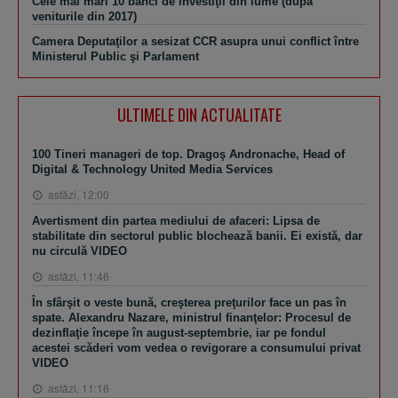
Cele mai mari 10 bănci de investiţii din lume (după
veniturile din 2017)
Camera Deputaţilor a sesizat CCR asupra unui conflict între
Ministerul Public şi Parlament
ULTIMELE DIN ACTUALITATE
100 Tineri manageri de top. Dragoş Andronache, Head of
Digital & Technology United Media Services
astăzi, 12:00
Avertisment din partea mediului de afaceri: Lipsa de
stabilitate din sectorul public blochează banii. Ei există, dar
nu circulă VIDEO
astăzi, 11:46
În sfârşit o veste bună, creşterea preţurilor face un pas în
spate. Alexandru Nazare, ministrul finanţelor: Procesul de
dezinflaţie începe în august-septembrie, iar pe fondul
acestei scăderi vom vedea o revigorare a consumului privat
VIDEO
astăzi, 11:16