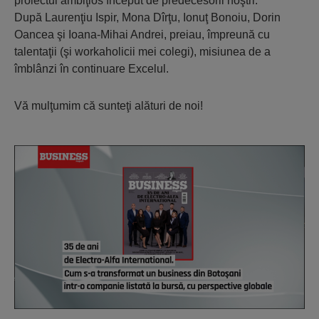
proiectul ambiţios început de predecesorii noştri.
​După Laurenţiu Ispir, Mona Dîrţu, Ionuţ Bonoiu, Dorin
Oancea şi Ioana-Mihai Andrei, preiau, împreună cu
talentaţii (şi workaholicii mei colegi), misiunea de a
îmblânzi în continuare Excelul.
Vă mulţumim că sunteţi alături de noi!