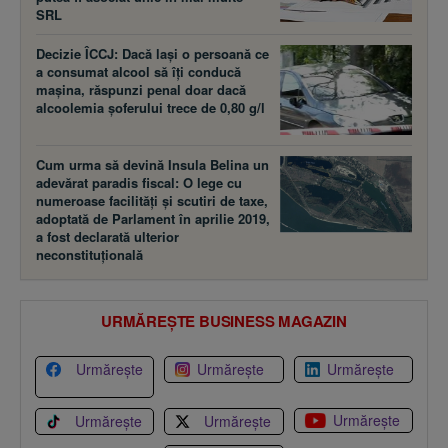
SRL
Decizie ÎCCJ: Dacă laşi o persoană ce
a consumat alcool să îţi conducă
maşina, răspunzi penal doar dacă
alcoolemia şoferului trece de 0,80 g/l
Cum urma să devină Insula Belina un
adevărat paradis fiscal: O lege cu
numeroase facilităţi şi scutiri de taxe,
adoptată de Parlament în aprilie 2019,
a fost declarată ulterior
neconstituţională
URMĂREȘTE BUSINESS MAGAZIN
Urmărește
Urmărește
Urmărește
Urmărește
Urmărește
Urmărește