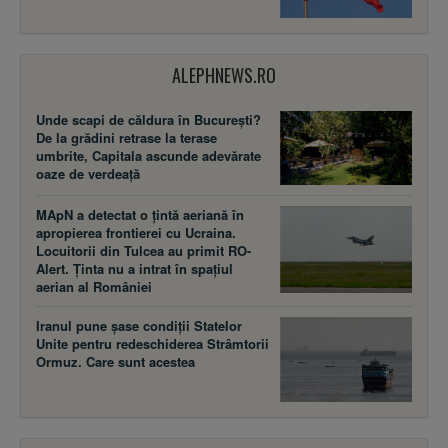
ALEPHNEWS.RO
Unde scapi de căldura în București?
De la grădini retrase la terase
umbrite, Capitala ascunde adevărate
oaze de verdeață
MApN a detectat o țintă aeriană în
apropierea frontierei cu Ucraina.
Locuitorii din Tulcea au primit RO-
Alert. Ținta nu a intrat în spațiul
aerian al României
Iranul pune șase condiții Statelor
Unite pentru redeschiderea Strâmtorii
Ormuz. Care sunt acestea