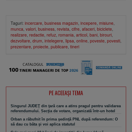
Taguri:
incercare
,
business magazin
,
incepere
,
misiune
,
munca
,
valori
,
business
,
revista
,
cifre
,
afaceri
,
biciclete
,
realizare
,
redactie
,
refuz
,
romania
,
articol
,
bani
,
birouri
,
dezvoltare
,
drum
,
intelegere
,
lipsa
,
online
,
poveste
,
povesti
,
prezentare
,
proiecte
,
publicare
,
tineri
PE ACEEAŞI TEMA
Singurul JUDEŢ din ţară care a atins pragul pentru validarea
referendumului. Secţia de votare, organizată într-un hotel
Orban a răbufnit în prima şedinţă PNL după referendum: O
să dau cu bâta şi voi aplica statutul