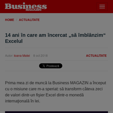
Desch
meniu
HOME
ACTUALITATE
14 ani în care am încercat „să îmblânzim“
Excelul
Autor:
Ioana Matei
8 oct 2018
ACTUALITATE
Prima mea zi de muncă la Business MAGAZIN a început
cu o misiune care m-a speriat: să transform câteva zeci
de valori dintr-un fişier Excel dintr-o monedă
internaţională în lei.