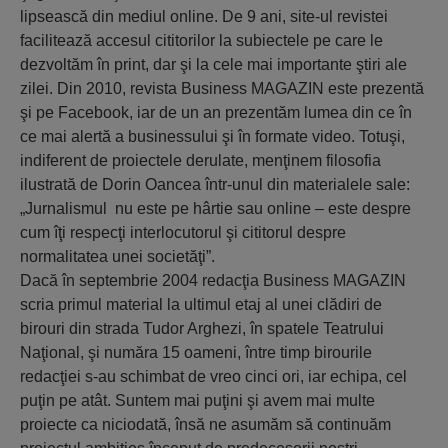
lipsească din mediul online. De 9 ani, site-ul revistei
facilitează accesul cititorilor la subiectele pe care le
dezvoltăm în print, dar şi la cele mai importante ştiri ale
zilei. Din 2010, revista Business MAGAZIN este prezentă
şi pe Facebook, iar de un an prezentăm lumea din ce în
ce mai alertă a businessului şi în formate video. Totuşi,
indiferent de proiectele derulate, menţinem filosofia
ilustrată de Dorin Oancea într-unul din materialele sale:
„Jurnalismul nu este pe hârtie sau online – este despre
cum îţi respecţi interlocutorul şi cititorul despre
normalitatea unei societăţi”.
Dacă în septembrie 2004 redacţia Business MAGAZIN
scria primul material la ultimul etaj al unei clădiri de
birouri din strada Tudor Arghezi, în spatele Teatrului
Naţional, şi număra 15 oameni, între timp birourile
redacţiei s-au schimbat de vreo cinci ori, iar echipa, cel
puţin pe atât. Suntem mai puţini şi avem mai multe
proiecte ca niciodată, însă ne asumăm să continuăm