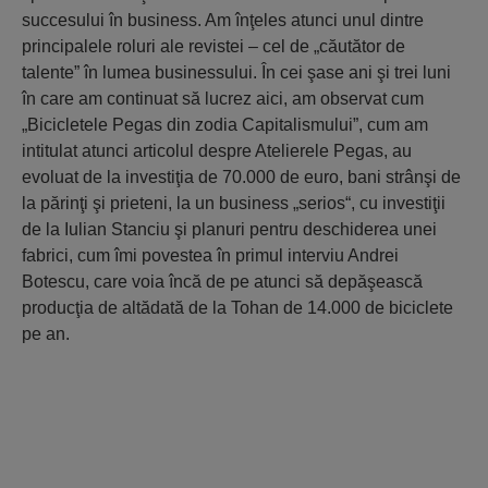
succesului în business. Am înţeles atunci unul dintre
principalele roluri ale revistei – cel de „căutător de
talente” în lumea businessului. În cei şase ani şi trei luni
în care am continuat să lucrez aici, am observat cum
„Bicicletele Pegas din zodia Capitalismului”, cum am
intitulat atunci articolul despre Atelierele Pegas, au
evoluat de la investiţia de 70.000 de euro, bani strânşi de
la părinţi şi prieteni, la un business „serios“, cu investiţii
de la Iulian Stanciu şi planuri pentru deschiderea unei
fabrici, cum îmi povestea în primul interviu Andrei
Botescu, care voia încă de pe atunci să depăşească
producţia de altădată de la Tohan de 14.000 de biciclete
pe an.