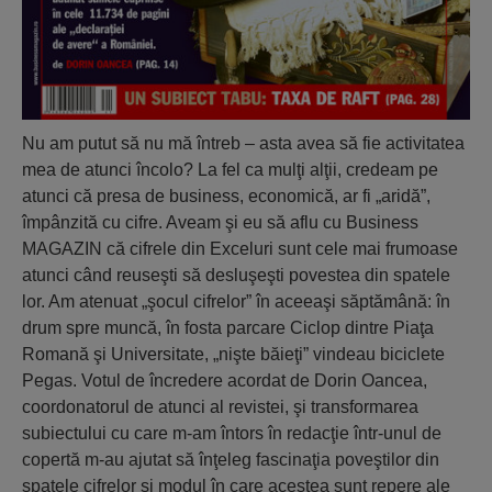
Nu am putut să nu mă întreb – asta avea să fie activitatea
mea de atunci încolo? La fel ca mulţi alţii, credeam pe
atunci că presa de business, economică, ar fi „aridă”,
împânzită cu cifre. Aveam şi eu să aflu cu Business
MAGAZIN că cifrele din Exceluri sunt cele mai frumoase
atunci când reuseşti să desluşeşti povestea din spatele
lor. Am atenuat „şocul cifrelor” în aceeaşi săptămână: în
drum spre muncă, în fosta parcare Ciclop dintre Piaţa
Romană şi Universitate, „nişte băieţi” vindeau biciclete
Pegas. Votul de încredere acordat de Dorin Oancea,
coordonatorul de atunci al revistei, şi transformarea
subiectului cu care m-am întors în redacţie într-unul de
copertă m-au ajutat să înţeleg fascinaţia poveştilor din
spatele cifrelor şi modul în care acestea sunt repere ale