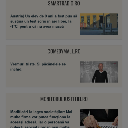
SMARTRADIO.RO
Austria| Un elev de 9 ani a fost pus să
susţină un test scris în aer liber, la
-1°C, pentru că nu avea mască
COMEDYMALL.RO
Vremuri triste. Şi păcănelele se
închid.
MONITORULJUSTITIEI.RO
Modificări la legea societăţilor: Mai
multe firme vor putea funcţiona la
aceeaşi adresă, iar o persoană va
putea fi asociat unic în mai multe