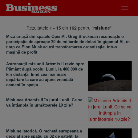
Desch
meniu
Rezultatele
1 - 15
din
162
pentru "
misiune
"
Miza uriaşă din spatele OpenAI: Greg Brockman recunoaşte o
participaţie de aproape 30 de miliarde de dolari în gigantul AI, în
timp ce Elon Musk acuză transformarea organizaţiei într-o
maşină de profit
Astronauţii misiunii Artemis II revin spre
Pământ după ocolul Lunii, la 400.000 de
km distanţă, fiind cea mai mare
depărtare la care au ajuns vreodată
oameni în spaţiu
Misiunea Artemis II în jurul Lunii. Ce se
va întâmpla în următoarele 10 zile?
Misiune istorică. O rachetă europeană a
decolat spre spaţiu cu 32 de sateliţi la