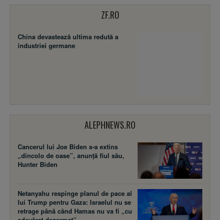
ZF.RO
China devastează ultima redută a
industriei germane
ALEPHNEWS.RO
Cancerul lui Joe Biden s-a extins
„dincolo de oase”, anunță fiul său,
Hunter Biden
Netanyahu respinge planul de pace al
lui Trump pentru Gaza: Israelul nu se
retrage până când Hamas nu va fi „cu
adevărat dezarmat”