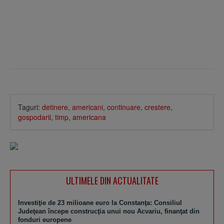
Taguri:
detinere
,
americani
,
continuare
,
crestere
,
gospodarii
,
timp
,
americana
ULTIMELE DIN ACTUALITATE
Investiţie de 23 milioane euro la Constanţa: Consiliul
Judeţean începe construcţia unui nou Acvariu, finanţat din
fonduri europene