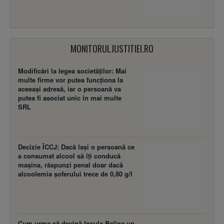
MONITORULJUSTITIEI.RO
Modificări la legea societăţilor: Mai
multe firme vor putea funcţiona la
aceeaşi adresă, iar o persoană va
putea fi asociat unic în mai multe
SRL
Decizie ÎCCJ: Dacă laşi o persoană ce
a consumat alcool să îţi conducă
maşina, răspunzi penal doar dacă
alcoolemia şoferului trece de 0,80 g/l
Cum urma să devină Insula Belina un