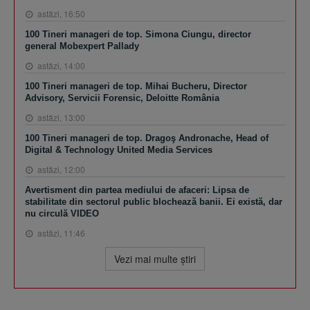
astăzi, 16:50
100 Tineri manageri de top. Simona Ciungu, director
general Mobexpert Pallady
astăzi, 14:00
100 Tineri manageri de top. Mihai Bucheru, Director
Advisory, Servicii Forensic, Deloitte România
astăzi, 13:00
100 Tineri manageri de top. Dragoş Andronache, Head of
Digital & Technology United Media Services
astăzi, 12:00
Avertisment din partea mediului de afaceri: Lipsa de
stabilitate din sectorul public blochează banii. Ei există, dar
nu circulă VIDEO
astăzi, 11:46
Vezi mai multe ştiri