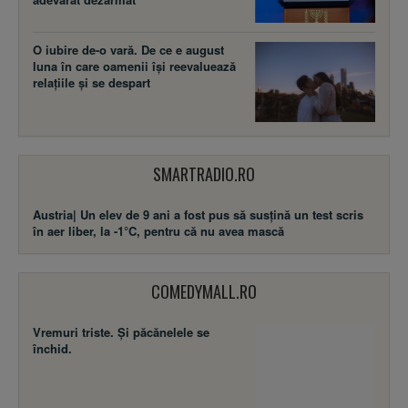
O iubire de-o vară. De ce e august
luna în care oamenii își reevaluează
relațiile și se despart
SMARTRADIO.RO
Austria| Un elev de 9 ani a fost pus să susţină un test scris
în aer liber, la -1°C, pentru că nu avea mască
COMEDYMALL.RO
Vremuri triste. Şi păcănelele se
închid.