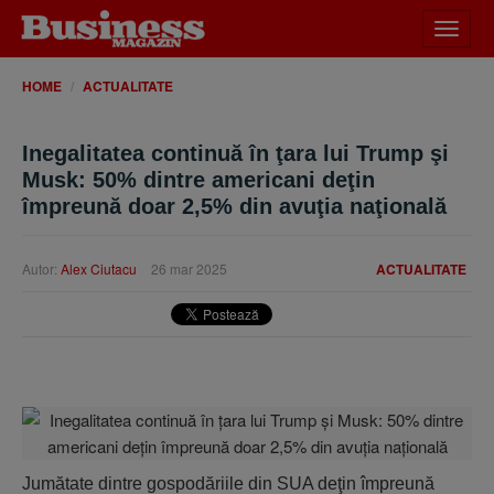
Desch
meniu
HOME
ACTUALITATE
Inegalitatea continuă în ţara lui Trump şi
Musk: 50% dintre americani deţin
împreună doar 2,5% din avuţia naţională
Autor:
Alex Ciutacu
26 mar 2025
ACTUALITATE
Jumătate dintre gospodăriile din SUA deţin împreună