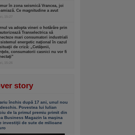
mur în zona seismică Vrancea, joi
-amiază. Ce magnitudine a avut
zi, 15:27
nul va adopta vineri o hotărâre prin
autorizează Transelectrica să
ecteze mari consumatori industriali
 sistemul energetic naţional în cazul
situaţii de criză: „Cetăţenii,
nţele, consumatorii casnici nu vor fi
ectaţi”
zi, 15:26
ver story
ariu închis după 17 ani, unul nou
 deschis. Povestea lui Iulian
ciu de la primul premiu primit din
ea Business Magazin la maşina
e investiţii de sute de milioane
uro