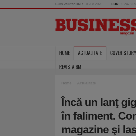
Curs valutar BNR
- 06.08.2026
EUR
- 5.2473 
HOME
ACTUALITATE
COVER STOR
REVISTA BM
Home
Actualitate
Încă un lanţ gi
în faliment. C
magazine şi la