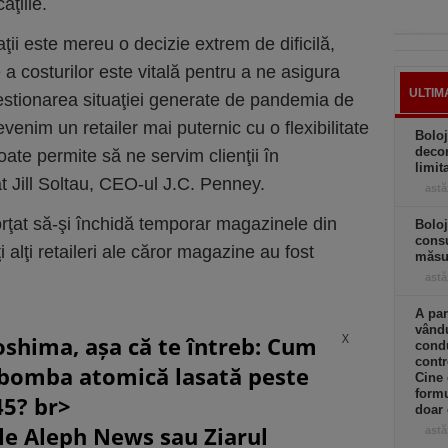
aţiile.
ţii este mereu o decizie extrem de dificilă,
 a costurilor este vitală pentru a ne asigura
ULTIM
 gestionarea situaţiei generate de pandemia de
venim un retailer mai puternic cu o flexibilitate
Boloj
decon
ate permite să ne servim clienţii în
limit
t Jill Soltau, CEO-ul J.C. Penney.
astă
orţat să-şi închidă temporar magazinele din
Boloj
consu
 alţi retaileri ale căror magazine au fost
măsur
astă
A par
vându
X
oshima, așa că te întreb: Cum
condu
contr
 bomba atomică lasată peste
Cine
formu
45? br>
doar 
le Aleph News sau Ziarul
astă