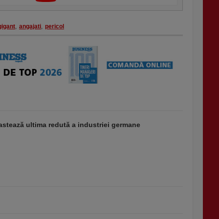
gigant
,
angajati
,
pericol
stează ultima redută a industriei germane