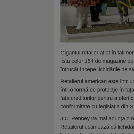
Gigantul retailer aflat în fal
lista celor 154 de magazine pe
întrucât începe lichidările de s
Retailerul american este într-u
într-o formă de protecţie în faţ
faţa creditorilor pentru a ofer
conformitate cu legislaţia din 
J.C. Penney va mai anunţa o no
Retailerul estimează că lichidă