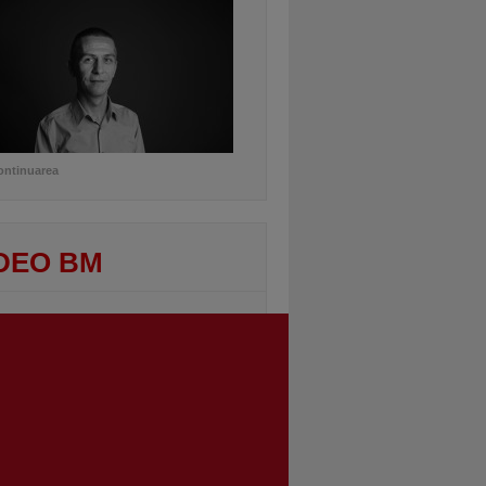
ontinuarea
DEO BM