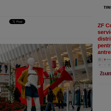
ZF C
servi
distr
pentr
antre