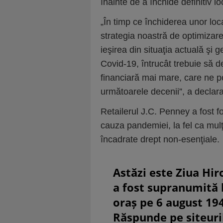
înainte de a închide definitiv loc
„În timp ce închiderea unor loca
strategia noastră de optimizare
ieşirea din situaţia actuală şi
Covid-19, întrucât trebuie să de
financiară mai mare, care ne po
următoarele decenii”, a declara
Retailerul J.C. Penney a fost f
cauza pandemiei, la fel ca mulţi
încadrate drept non-esenţiale.
Astăzi este Ziua Hir
a fost supranumită
oraș pe 6 august 19
Răspunde pe siteuri