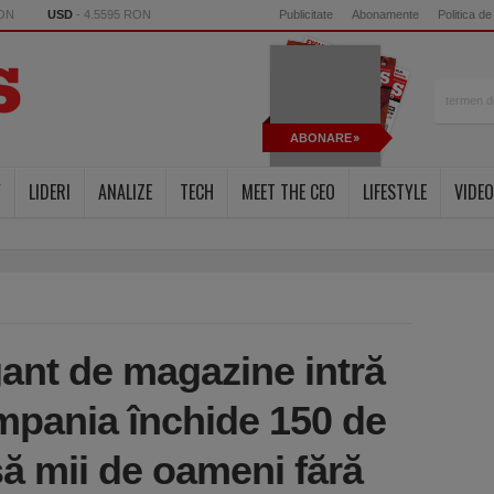
RON
USD
- 4.5595 RON
Publicitate
Abonamente
Politica de
ABONARE
Y
LIDERI
ANALIZE
TECH
MEET THE CEO
LIFESTYLE
VIDEO
gant de magazine intră
ompania închide 150 de
să mii de oameni fără