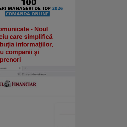
omunicate - Noul
ciu care simplifică
ibuţia informaţiilor,
u companii şi
prenori