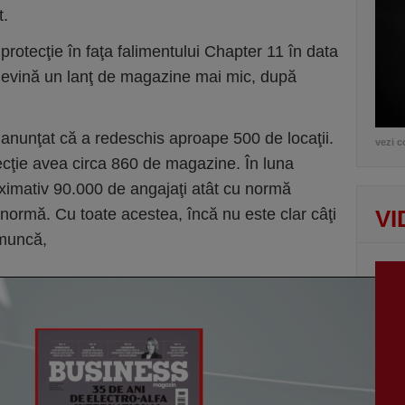
t.
otecţie în faţa falimentului Chapter 11 în data
devină un lanţ de magazine mai mic, după
a anunţat că a redeschis aproape 500 de locaţii.
vezi c
cţie avea circa 860 de magazine. În luna
ximativ 90.000 de angajaţi atât cu normă
 normă. Cu toate acestea, încă nu este clar câţi
VI
 muncă,