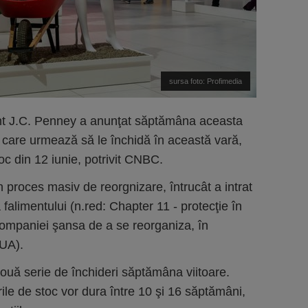
sursa foto: Profimedia
iment J.C. Penney a anunţat săptămâna aceasta
 care urmează să le închidă în această vară,
toc din 12 iunie, potrivit CNBC.
n proces masiv de reorgnizare, întrucât a intrat
a falimentului (n.red: Chapter 11 - protecţie în
i companiei şansa de a se reorganiza, în
SUA).
uă serie de închideri săptămâna viitoare.
rile de stoc vor dura între 10 şi 16 săptămâni,