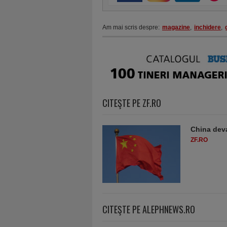
Am mai scris despre:
magazine
,
inchidere
,
CITEŞTE PE ZF.RO
China deva
ZF.RO
CITEŞTE PE ALEPHNEWS.RO