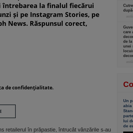
 întrebarea la finalul fiecărui
Cutre
după
unzi și pe Instagram Stories, pe
astă
eph News. Răspunsul corect,
Guver
care 
decon
de la
unei 
locui
decon
astă
Co
ca de confidenţialitate.
Un p
abia
E
Stan
part
lui d
de e
 retailerul în prăpastie, întrucât vânzările s-au