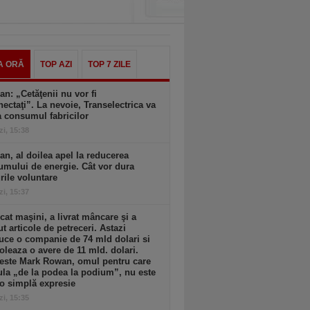
A ORĂ
TOP AZI
TOP 7 ZILE
an: „Cetăţenii nu vor fi
ectaţi”. La nevoie, Transelectrica va
a consumul fabricilor
zi, 15:38
an, al doilea apel la reducerea
mului de energie. Cât vor dura
ile voluntare
zi, 15:37
cat maşini, a livrat mâncare şi a
t articole de petreceri. Astazi
ce o companie de 74 mld dolari si
oleaza o avere de 11 mld. dolari.
 este Mark Rowan, omul pentru care
la „de la podea la podium”, nu este
o simplă expresie
zi, 15:35