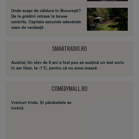
Unde scapi de căldura în București?
De la grădini retrase la terase
umbrite, Capitala ascunde adevărate
oaze de verdeață
SMARTRADIO.RO
Austria| Un elev de 9 ani a fost pus să susţină un test scris
în aer liber, la -1°C, pentru că nu avea mască
COMEDYMALL.RO
Vremuri triste. Şi păcănelele se
închid.