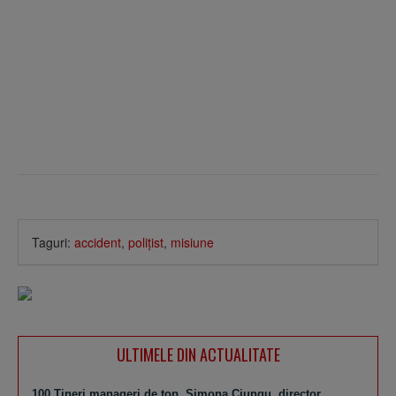
Taguri:
accident
,
poliţist
,
misiune
ULTIMELE DIN ACTUALITATE
100 Tineri manageri de top. Simona Ciungu, director