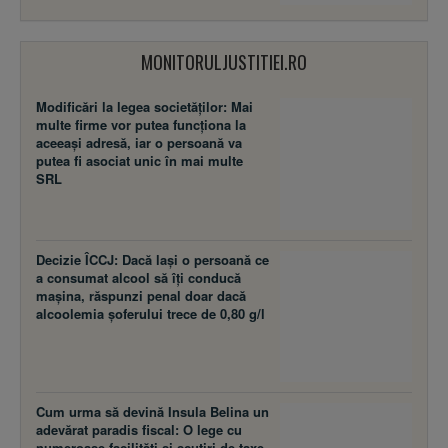
MONITORULJUSTITIEI.RO
Modificări la legea societăţilor: Mai
multe firme vor putea funcţiona la
aceeaşi adresă, iar o persoană va
putea fi asociat unic în mai multe
SRL
Decizie ÎCCJ: Dacă laşi o persoană ce
a consumat alcool să îţi conducă
maşina, răspunzi penal doar dacă
alcoolemia şoferului trece de 0,80 g/l
Cum urma să devină Insula Belina un
adevărat paradis fiscal: O lege cu
numeroase facilităţi şi scutiri de taxe,