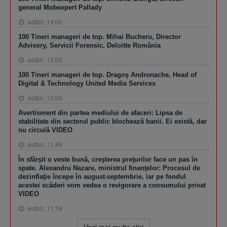
general Mobexpert Pallady
astăzi, 14:00
100 Tineri manageri de top. Mihai Bucheru, Director
Advisory, Servicii Forensic, Deloitte România
astăzi, 13:00
100 Tineri manageri de top. Dragoş Andronache, Head of
Digital & Technology United Media Services
astăzi, 12:00
Avertisment din partea mediului de afaceri: Lipsa de
stabilitate din sectorul public blochează banii. Ei există, dar
nu circulă VIDEO
astăzi, 11:46
În sfârşit o veste bună, creşterea preţurilor face un pas în
spate. Alexandru Nazare, ministrul finanţelor: Procesul de
dezinflaţie începe în august-septembrie, iar pe fondul
acestei scăderi vom vedea o revigorare a consumului privat
VIDEO
astăzi, 11:16
Vezi mai multe ştiri