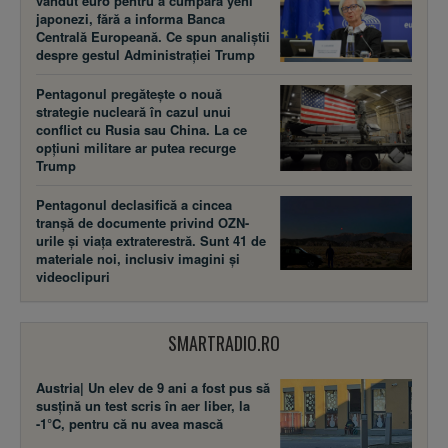
vândut euro pentru a cumpăra yeni
japonezi, fără a informa Banca
Centrală Europeană. Ce spun analiștii
despre gestul Administrației Trump
Pentagonul pregătește o nouă
strategie nucleară în cazul unui
conflict cu Rusia sau China. La ce
opțiuni militare ar putea recurge
Trump
Pentagonul declasifică a cincea
tranșă de documente privind OZN-
urile și viața extraterestră. Sunt 41 de
materiale noi, inclusiv imagini și
videoclipuri
SMARTRADIO.RO
Austria| Un elev de 9 ani a fost pus să
susţină un test scris în aer liber, la
-1°C, pentru că nu avea mască