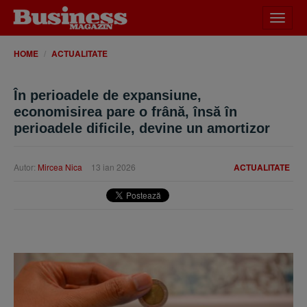
Desch
meniu
HOME
ACTUALITATE
În perioadele de expansiune,
economisirea pare o frână, însă în
perioadele dificile, devine un amortizor
Autor:
Mircea Nica
13 ian 2026
ACTUALITATE