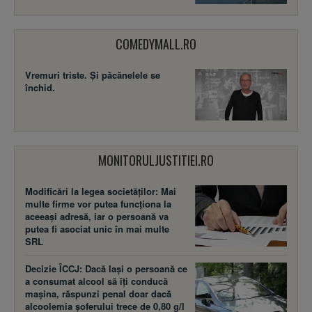
COMEDYMALL.RO
Vremuri triste. Şi păcănelele se
închid.
MONITORULJUSTITIEI.RO
Modificări la legea societăţilor: Mai
multe firme vor putea funcţiona la
aceeaşi adresă, iar o persoană va
putea fi asociat unic în mai multe
SRL
Decizie ÎCCJ: Dacă laşi o persoană ce
a consumat alcool să îţi conducă
maşina, răspunzi penal doar dacă
alcoolemia şoferului trece de 0,80 g/l