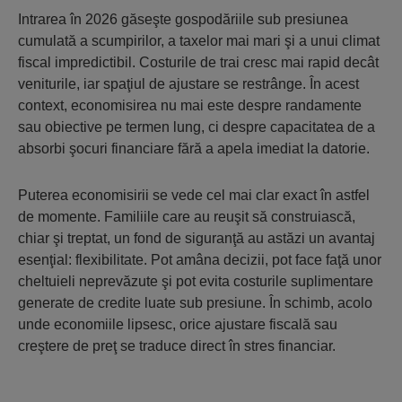
Intrarea în 2026 găseşte gospodăriile sub presiunea
cumulată a scumpirilor, a taxelor mai mari şi a unui climat
fiscal impredictibil. Costurile de trai cresc mai rapid decât
veniturile, iar spaţiul de ajustare se restrânge. În acest
context, economisirea nu mai este despre randamente
sau obiective pe termen lung, ci despre capacitatea de a
absorbi şocuri financiare fără a apela imediat la datorie.
Puterea economisirii se vede cel mai clar exact în astfel
de momente. Familiile care au reuşit să construiască,
chiar şi treptat, un fond de siguranţă au astăzi un avantaj
esenţial: flexibilitate. Pot amâna decizii, pot face faţă unor
cheltuieli neprevăzute şi pot evita costurile suplimentare
generate de credite luate sub presiune. În schimb, acolo
unde economiile lipsesc, orice ajustare fiscală sau
creştere de preţ se traduce direct în stres financiar.