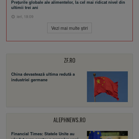
Preţurile globale ale alimentelor, la cel mai ridicat nivel din
ultimii trei ani
ieri, 18:09
Vezi mai multe ştiri
ZF.RO
China devastează ultima redută a
industriei germane
ALEPHNEWS.RO
Financial Times: Statele Unite au