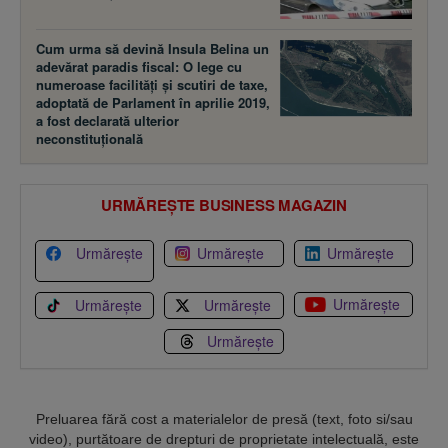
Cum urma să devină Insula Belina un
adevărat paradis fiscal: O lege cu
numeroase facilităţi şi scutiri de taxe,
adoptată de Parlament în aprilie 2019,
a fost declarată ulterior
neconstituţională
URMĂREȘTE BUSINESS MAGAZIN
Urmărește
Urmărește
Urmărește
Urmărește
Urmărește
Urmărește
Urmărește
Preluarea fără cost a materialelor de presă (text, foto si/sau
video), purtătoare de drepturi de proprietate intelectuală, este