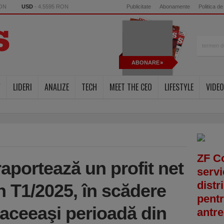
RON
USD
- 4.5595 RON
Publicitate
Abonamente
Politica de
ABONARE
Y
LIDERI
ANALIZE
TECH
MEET THE CEO
LIFESTYLE
VIDEO
ZF C
raportează un profit net
servi
distr
în T1/2025, în scădere
pentr
 aceeaşi perioadă din
antre