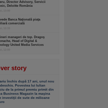
ru, Director Advisory, Servicii
sic, Deloitte România
zi, 13:00
vede Banca Naţională piaţa
liară comercială
zi, 12:33
ineri manageri de top. Dragoş
nache, Head of Digital &
nology United Media Services
zi, 12:00
ver story
ariu închis după 17 ani, unul nou
 deschis. Povestea lui Iulian
ciu de la primul premiu primit din
ea Business Magazin la maşina
e investiţii de sute de milioane
uro