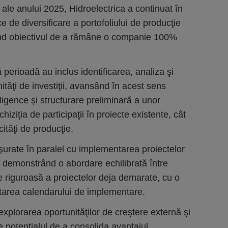
i ale anului 2025, Hidroelectrica a continuat în
e de diversificare a portofoliului de producţie
ind obiectivul de a rămâne o companie 100%
ă perioadă au inclus identificarea, analiza şi
tăţi de investiţii, avansând în acest sens
igence şi structurare preliminară a unor
chiziţia de participaţii în proiecte existente, cât
ităţi de producţie.
făşurate în paralel cu implementarea proiectelor
l, demonstrând o abordare echilibrată între
e riguroasă a proiectelor deja demarate, cu o
tarea calendarului de implementare.
explorarea oportunităţilor de creştere externă şi
e potenţialul de a consolida avantajul