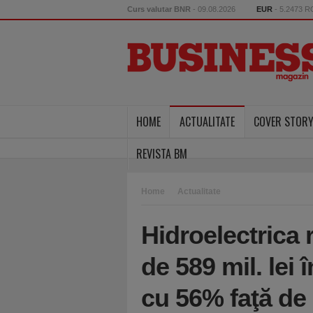
Curs valutar BNR
- 09.08.2026
EUR
- 5.2473 
HOME
ACTUALITATE
COVER STOR
REVISTA BM
Home
Actualitate
Hidroelectrica 
de 589 mil. lei 
cu 56% faţă de