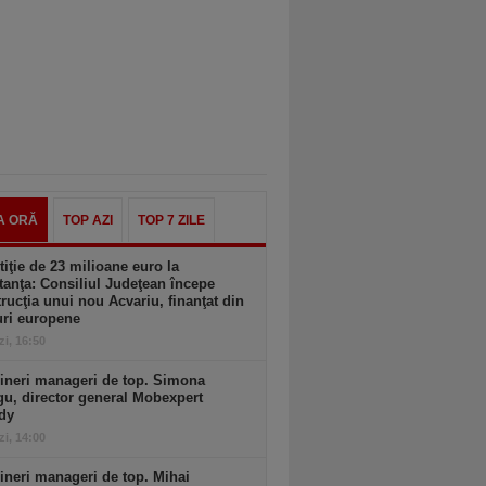
A ORĂ
TOP AZI
TOP 7 ZILE
tiţie de 23 milioane euro la
anţa: Consiliul Judeţean începe
rucţia unui nou Acvariu, finanţat din
uri europene
zi, 16:50
ineri manageri de top. Simona
u, director general Mobexpert
dy
zi, 14:00
ineri manageri de top. Mihai