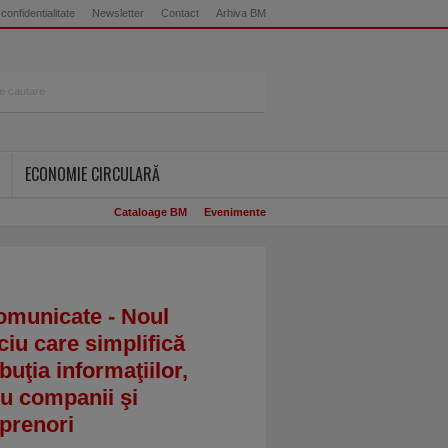
 confidentialitate
Newsletter
Contact
Arhiva BM
ECONOMIE CIRCULARĂ
Cataloage BM
Evenimente
omunicate - Noul
ciu care simplifică
ibuţia informaţiilor,
u companii şi
prenori