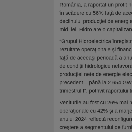
România, a raportat un profit ne
în scădere cu 56% faţă de acee
declinului producţiei de energie
mld. lei. Hidro are o capitalizar
“Grupul Hidroelectrica înregist
rezultate operaţionale şi finan
faţă de aceeaşi perioadă a anul
de condiţii hidrologice nefavo
producţiei nete de energie ele
precedent – până la 2.654 GWh, 
trimestrul I”, potrivit raportului 
Veniturile au fost cu 26% mai m
operaţionale cu 42% şi a marje
anului 2024 reflectă reconfigura
creştere a segmentului de furni