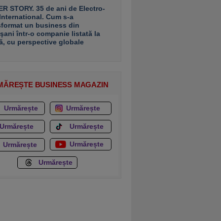
R STORY. 35 de ani de Electro-
 International. Cum s-a
sformat un business din
şani într-o companie listată la
ă, cu perspective globale
MĂREȘTE BUSINESS MAGAZIN
Urmărește
Urmărește
Urmărește
Urmărește
Urmărește
Urmărește
Urmărește