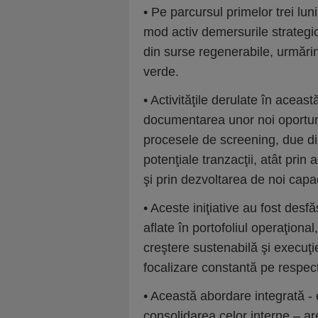
• Pe parcursul primelor trei lun
mod activ demersurile strategic
din surse regenerabile, urmăr
verde.
• Activităţile derulate în aceast
documentarea unor noi oportuni
procesele de screening, due dil
potenţiale tranzacţii, atât prin a
şi prin dezvoltarea de noi capac
• Aceste iniţiative au fost des
aflate în portofoliul operaţiona
creştere sustenabilă şi execuţi
focalizare constantă pe respec
• Această abordare integrată - 
consolidarea celor interne – ar