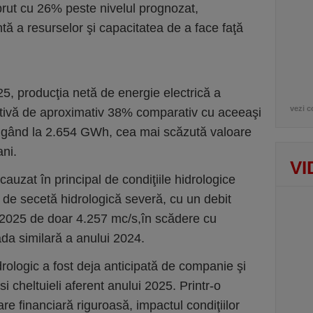
 brut cu 26% peste nivelul prognozat,
ă a resurselor şi capacitatea de a face faţă
025, producţia netă de energie electrică a
vezi c
ativă de aproximativ 38% comparativ cu aceeaşi
ungând la 2.654 GWh, cea mai scăzută valoare
ani.
VI
auzat în principal de condiţiile hidrologice
ă de secetă hidrologică severă, cu un debit
 I 2025 de doar 4.257 mc/s,în scădere cu
da similară a anului 2024.
drologic a fost deja anticipată de companie şi
si cheltuieli aferent anului 2025. Printr-o
re financiară riguroasă, impactul condiţiilor