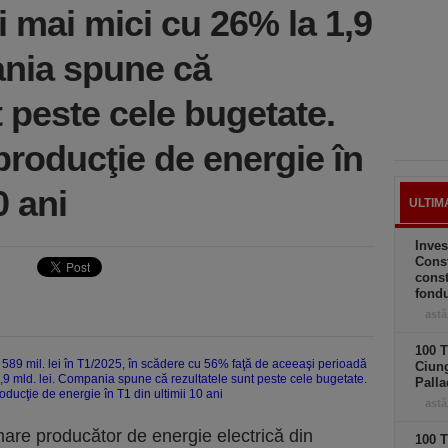
ri mai mici cu 26% la 1,9
ania spune că
t peste cele bugetate.
producţie de energie în
0 ani
ULTIM
Inves
Const
const
fond
astă
100 T
Ciung
Palla
astă
mare producător de energie electrică din
100 T