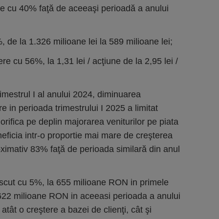
re cu 40% faţă de aceeaşi perioadă a anului
, de la 1.326 milioane lei la 589 milioane lei;
re cu 56%, la 1,31 lei / acţiune de la 2,95 lei /
rimestrul I al anului 2024, diminuarea
re in perioada trimestrului I 2025 a limitat
rifica pe deplin majorarea veniturilor pe piata
ficia intr-o proportie mai mare de creşterea
ximativ 83% faţă de perioada similară din anul
rescut cu 5%, la 655 milioane RON in primele
a 622 milioane RON in aceeasi perioada a anului
atât o creştere a bazei de clienţi, cât şi