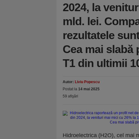
2024, la venitu
mld. lei. Comp
rezultatele sun
Cea mai slabă 
T1 din ultimii 1
Autor:
Liviu Popescu
Postat la
14 mai 2025
59 afişări
Hidroelectrica (H2O), cel mai 