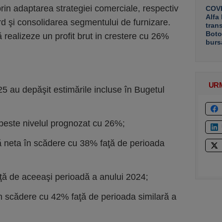
prin adaptarea strategiei comerciale, respectiv
COVE
Alfa
rd şi consolidarea segmentului de furnizare.
tran
Boto
realizeze un profit brut in crestere cu 26%
burs
UR
25 au depăşit estimările incluse în Bugetul
 peste nivelul prognozat cu 26%;
că neta în scădere cu 38% faţă de perioada
aţă de aceeaşi perioadă a anului 2024;
n scădere cu 42% faţă de perioada similară a