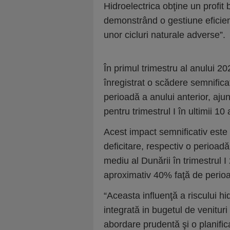
Hidroelectrica obţine un profit
demonstrând o gestiune eficient
unor cicluri naturale adverse”.
În primul trimestru al anului 2
înregistrat o scădere semnific
perioadă a anului anterior, aj
pentru trimestrul I în ultimii 10 
Acest impact semnificativ este c
deficitare, respectiv o perioad
mediu al Dunării în trimestrul
aproximativ 40% faţă de perioa
“Aceasta influenţă a riscului hi
integrată in bugetul de venituri 
abordare prudentă şi o planifica