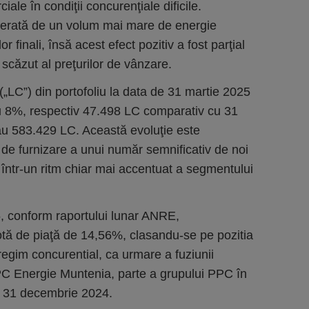
rciale în condiţii concurenţiale dificile.
enerată de un volum mai mare de energie
r finali, însă acest efect pozitiv a fost parţial
scăzut al preţurilor de vânzare.
„LC”) din portofoliu la data de 31 martie 2025
cu 8%, respectiv 47.498 LC comparativ cu 31
au 583.429 LC. Această evoluţie este
ul de furnizare a unui număr semnificativ de noi
rii într-un ritm chiar mai accentuat a segmentului
5, conform raportului lunar ANRE,
cotă de piaţă de 14,56%, clasandu-se pe pozitia
 regim concurential, ca urmare a fuziunii
C Energie Muntenia, parte a grupului PPC în
 31 decembrie 2024.