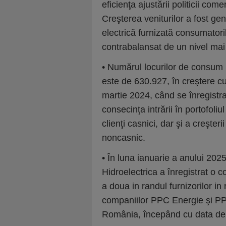
eficienţa ajustării politicii come
Creşterea veniturilor a fost g
electrică furnizată consumatorilo
contrabalansat de un nivel mai 
• Numărul locurilor de consum (
este de 630.927, în creştere 
martie 2024, când se înregistr
consecinţa intrării în portofoli
clienţi casnici, dar şi a creşte
noncasnic.
• În luna ianuarie a anului 202
Hidroelectrica a înregistrat o 
a doua in randul furnizorilor in
companiilor PPC Energie şi PP
România, începând cu data de