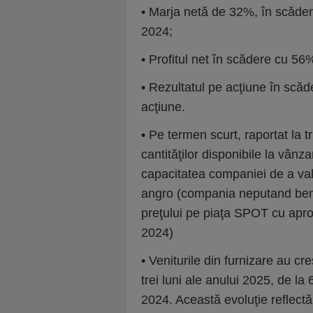
• Marja netă de 32%, în scăde
2024;
• Profitul net în scădere cu 56%
• Rezultatul pe acţiune în scăde
acţiune.
• Pe termen scurt, raportat la t
cantităţilor disponibile la vânza
capacitatea companiei de a valo
angro (compania neputand bene
preţului pe piaţa SPOT cu apro
2024)
• Veniturile din furnizare au c
trei luni ale anului 2025, de l
2024. Această evoluţie reflectă 