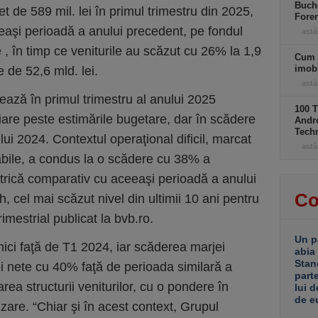
Buche
t de 589 mil. lei în primul trimestru din 2025,
Foren
aşi perioadă a anului precedent, pe fondul
astă
 , în timp ce veniturile au scăzut cu 26% la 1,9
Cum 
imobi
e de 52,6 mld. lei.
astă
rează în primul trimestru al anului 2025
100 T
ciare peste estimările bugetare, dar în scădere
Andro
Tech
ui 2024. Contextul operaţional dificil, marcat
astă
rabile, a condus la o scădere cu 38% a
ctrică comparativ cu aceeaşi perioadă a anului
Co
cel mai scăzut nivel din ultimii 10 ani pentru
trimestrial publicat la bvb.ro.
Un p
ici faţă de T1 2024, iar scăderea marjei
abia
Stan
i nete cu 40% faţă de perioada similară a
part
rea structurii veniturilor, cu o pondere în
lui d
de e
zare. “Chiar şi în acest context, Grupul