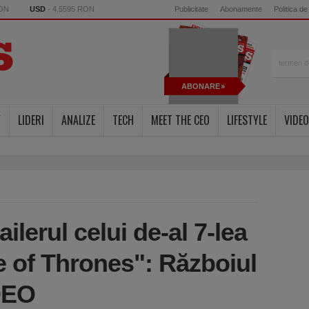
RON
USD
- 4.5595 RON
Publicitate
Abonamente
Politica de
ABONARE
Y
LIDERI
ANALIZE
TECH
MEET THE CEO
LIFESTYLE
VIDEO
ilerul celui de-al 7-lea
 of Thrones": Războiul
DEO