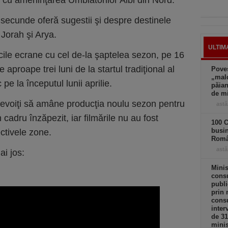
cu ameninţarea Umblătorilor Albi din Nord.
8 secunde oferă sugestii şi despre destinele
Jorah şi Arya.
ULTIM
ile ecrane cu cel de-la şaptelea sezon, pe 16
 aproape trei luni de la startul tradiţional al
Poves
„mald
pe la începutul lunii aprilie.
păian
de m
 nevoiţi să amâne producţia noulu sezon pentru
astă
adru înzăpezit, iar filmările nu au fost
100 C
busi
ectivele zone.
Româ
astă
ai jos:
Minis
consu
publi
prin 
consu
inter
de 3
minis