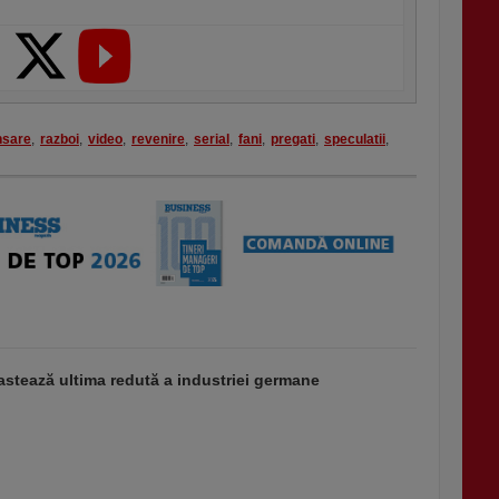
nsare
,
razboi
,
video
,
revenire
,
serial
,
fani
,
pregati
,
speculatii
,
stează ultima redută a industriei germane