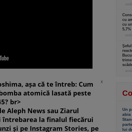
astă
Cons
cu am
cu u
5,7% 
astă
Şeful
react
Bucur
trime
scăd
astă
X
oshima, așa că te întreb: Cum
 bomba atomică lasată peste
Co
45? br>
le Aleph News sau Ziarul
Un p
abia
 întrebarea la finalul fiecărui
Stan
part
unzi și pe Instagram Stories, pe
lui d