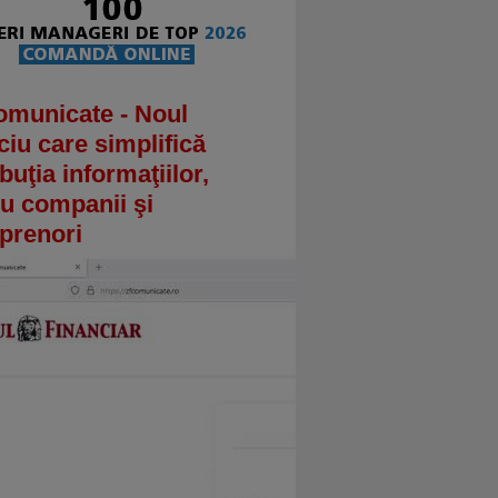
omunicate - Noul
ciu care simplifică
ibuţia informaţiilor,
u companii şi
prenori