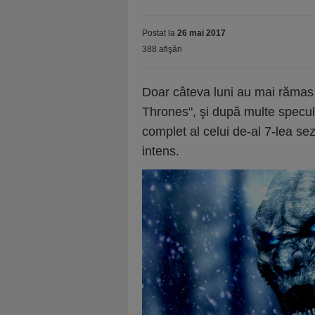
Postat la
26 mai 2017
388 afişări
Doar câteva luni au mai rămas 
Thrones", şi după multe speculaţ
complet al celui de-al 7-lea se
intens.