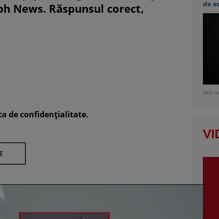
de e
eph News. Răspunsul corect,
vezi c
ca de confidenţialitate.
VI
E