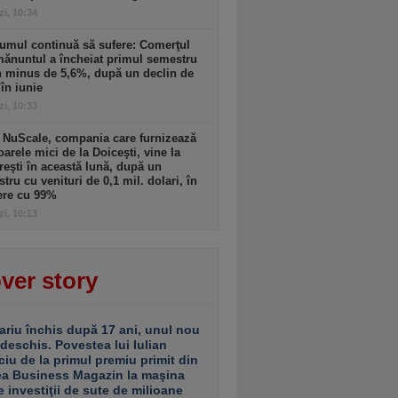
zi, 10:34
umul continuă să sufere: Comerţul
ănuntul a încheiat primul semestru
n minus de 5,6%, după un declin de
în iunie
zi, 10:33
 NuScale, compania care furnizează
oarele mici de la Doiceşti, vine la
eşti în această lună, după un
stru cu venituri de 0,1 mil. dolari, în
ere cu 99%
zi, 10:13
ver story
ariu închis după 17 ani, unul nou
 deschis. Povestea lui Iulian
ciu de la primul premiu primit din
ea Business Magazin la maşina
e investiţii de sute de milioane