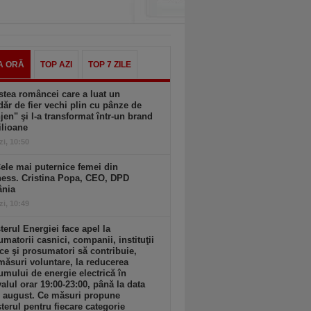
A ORĂ
TOP AZI
TOP 7 ZILE
tea româncei care a luat un
ăr de fier vechi plin cu pânze de
jen" şi l-a transformat într-un brand
ilioane
zi, 10:50
ele mai puternice femei din
ness. Cristina Popa, CEO, DPD
nia
zi, 10:49
terul Energiei face apel la
matorii casnici, companii, instituţii
ce şi prosumatori să contribuie,
măsuri voluntare, la reducerea
mului de energie electrică în
valul orar 19:00-23:00, până la data
1 august. Ce măsuri propune
terul pentru fiecare categorie