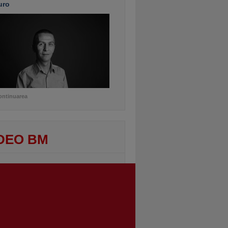
uro
ontinuarea
DEO BM