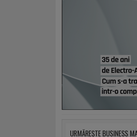
URMĂREȘTE BUSINESS M