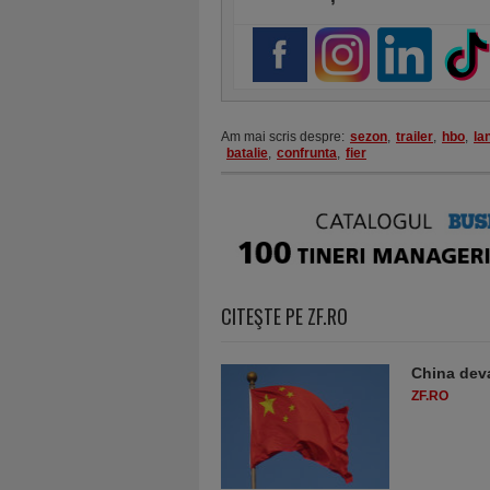
Am mai scris despre:
sezon
,
trailer
,
hbo
,
la
batalie
,
confrunta
,
fier
CITEŞTE PE ZF.RO
China deva
ZF.RO