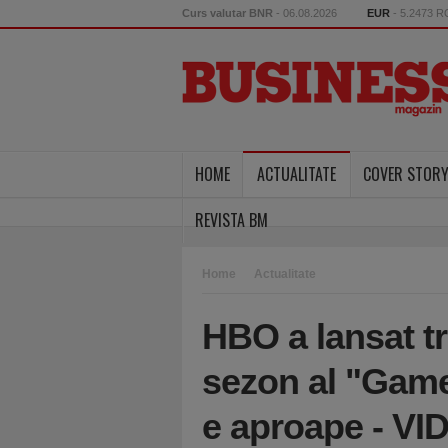
Curs valutar BNR
- 06.08.2026
EUR
- 5.2473 
HOME
ACTUALITATE
COVER STOR
REVISTA BM
Home
Actualitate
HBO a lansat tra
sezon al "Game
e aproape - VI