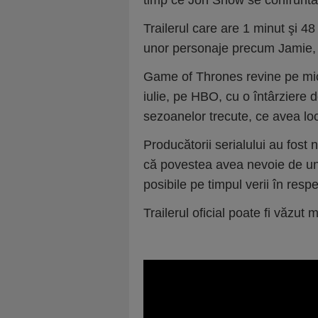
timp ce Jon Snow se confruntă 
Trailerul care are 1 minut şi 4
unor personaje precum Jamie, 
Game of Thrones revine pe mic
iulie, pe HBO, cu o întârziere de
sezoanelor trecute, ce avea loc 
Producătorii serialului au fost
că povestea avea nevoie de un c
posibile pe timpul verii în resp
Trailerul oficial poate fi văzut m