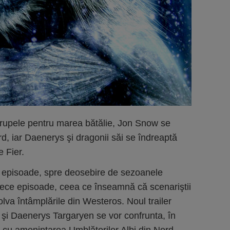
 trupele pentru marea bătălie, Jon Snow se
d, iar Daenerys şi dragonii săi se îndreaptă
 Fier.
 episoade, spre deosebire de sezoanele
zece episoade, ceea ce înseamnă că scenariştii
zolva întâmplările din Westeros. Noul trailer
şi Daenerys Targaryen se vor confrunta, în