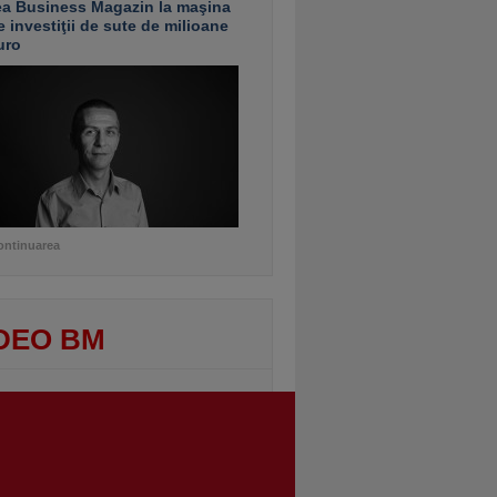
ea Business Magazin la maşina
e investiţii de sute de milioane
uro
ontinuarea
DEO BM