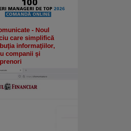
omunicate - Noul
ciu care simplifică
ibuţia informaţiilor,
u companii şi
prenori