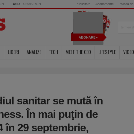
RON
USD
- 4.5595 RON
Publicitate
Abonamente
Politica de
ABONARE
Y
LIDERI
ANALIZE
TECH
MEET THE CEO
LIFESTYLE
VIDEO
ul sanitar se mută în
ess. În mai puţin de
24 în 29 septembrie,