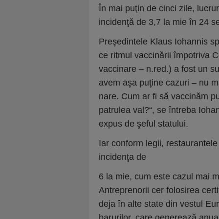
În mai puţin de cinci zile, lucru
incidenţă de 3,7 la mie în 24 se
Preşedintele Klaus Iohannis sp
ce rit­mul vaccinării împotriva
vaccinare – n.red.) a fost un s
avem aşa puţine cazuri – nu ma
nare. Cum ar fi să vaccinăm pu
patrulea val?“, se întreba Iohan
expus de şeful statului.
Iar conform legii, restaurantele
incidenţa de
6 la mie, cum este cazul mai mu
Antreprenorii cer folo­sirea cert
deja în alte state din vestul Eu­r
ba­ru­rilor, care generează anu