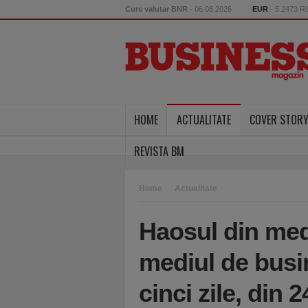
Curs valutar BNR
- 06.08.2026
EUR
- 5.2473 
HOME
ACTUALITATE
COVER STOR
REVISTA BM
Home
Actualitate
Haosul din medi
mediul de busin
cinci zile, din 