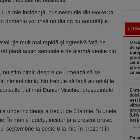
upra mediului de business.
ă 6 la mie incidenţă, businessurile din HoReCa
in domeniu vor însă un dialog cu autorităţile
ULTIM
voluţie mult mai rapidă şi agresivă faţă de
O fos
de sp
ignorat până acum semnalele de alarmă venite din
Europ
proie
centr
proie
n, nu ştim nimic despre ce urmează să se
cinem
astă
at nimeni nimic. Nu trebuie să facă autorităţile
consulte“, afirmă Daniel Mischie, preşedintele
Erst
dobâ
nesc
viito
progn
ia unde incidenţa a trecut de 6 la mie, în unele
5,4% 
ie. În marile judeţe, incidenţa a crescut brusc,
bază 
astă
lui septembrie la peste 6 la mie în prezent în
Drumu