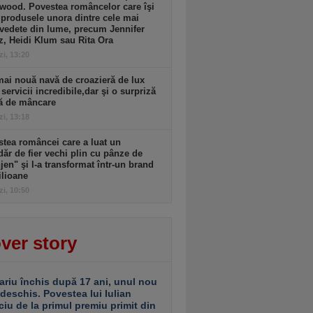
wood. Povestea româncelor care îşi
produsele unora dintre cele mai
vedete din lume, precum Jennifer
, Heidi Klum sau Rita Ora
zi, 13:20
ai nouă navă de croazieră de lux
 servicii incredibile,dar şi o surpriză
tă de mâncare
zi, 13:18
tea româncei care a luat un
ăr de fier vechi plin cu pânze de
jen" şi l-a transformat într-un brand
ilioane
zi, 10:50
ver story
ariu închis după 17 ani, unul nou
 deschis. Povestea lui Iulian
ciu de la primul premiu primit din