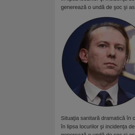
generea­ză o undă de şoc şi as
Situaţia sanitară dramatică în ca
în lipsa locurilor şi incidenţa d