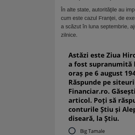
În alte state, autorităţile au im
cum este ca­zul Franţei, de ex
a scăzut în luna sep­tembrie, 
zilnice.
Astăzi este Ziua Hir
a fost supranumită
oraș pe 6 august 19
Răspunde pe siteuri
Financiar.ro. Găsești
articol. Poți să răsp
conturile Știu și Al
diseară, la Știu.
Big Tamale