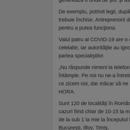
generea­ză o undă de şoc şi as
De exemplu, potrivit legii, dup
trebuie închise. Antreprenorii d
pentru a putea funcţiona.
Valul patru al COVID-19 are o e
celelalte, iar autorităţile au 
partea specialiştilor.
„Nu răspunde nimeni la telefo
întâmple. Pe noi nu ne-a întreb
ce zicem noi, dar măcar să ne 
HORA.
Sunt 120 de localităţi în Român
cazuri fiind chiar de 10-15 la m
de la sub 1 la mie la începutul 
Bucureşti, Ilfov, Timiş.