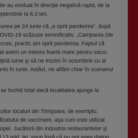
rile au evo­luat în direcţie negativă rapid, de la
ptembrie la 6,3 ieri.
unea pe 24 iu­nie că „a oprit pandemia“, după
 COVID-19 scăzuse sem­ni­ficativ. „Campania (de
ucces, practic am oprit pandemia. Faptul că
i avem un interes foarte mare pentru vac­ci­
ţină lume şi să ne trezim în octombrie cu al
nis în iunie. Astăzi, ne aflăm chiar în scenariul
 se închid to­tal dacă localitatea ajunge la
ltor localuri din Ti­mişoara, de exemplu.
ificatului de vaccinare, aşa cum este utilizat
o­pei. Jucătorii din industria restauran­te­lor şi
al 13 mld. lei, spun însă că nu pot avea dialog