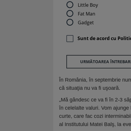
Little Boy
Fat Man
Gadget
Sunt de acord cu
Politi
URMĂTOAREA ÎNTREBAR
În România, în sep­tembrie numă
că situaţia nu va fi uşoară.
„Mă gândesc ce va fi în 2-3 să
în celelalte valuri. Vom ajunge
curte, care fac cozi interminab
al Institutului Matei Balş, la