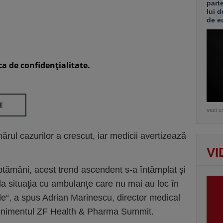
part
lui d
de e
ca de confidenţialitate.
E
vezi c
rul cazurilor a crescut, iar medicii avertizează
VI
ptămâni, acest trend ascendent s-a întâmplat şi
 la situaţia cu ambulanţe care nu mai au loc în
ile“, a spus Adrian Marinescu, director medical
 evenimentul ZF Health & Pharma Summit.