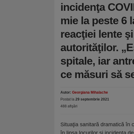
incidenţa COVID
mie la peste 6 
reacţiei lente şi
autorităţilor. „
spitale, iar ant
ce măsuri să s
Autor:
Georgiana Mihalache
Postat la
29 septembrie 2021
488 afişări
Situaţia sanitară dramatică în ca
în lipsa locurilor şi incidenţa d