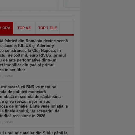
A ORĂ
TOP AZI
TOP 7 ZILE
tă fabrică din România devine scenă
ectacole: IULIUS şi Atterbury
e construiesc la Cluj-Napoca, în
ctul de 550 mil. euro RIVUS, primul
u de arte performative dintr-un
ct imobiliar din ţară şi primul
a în aer liber
zi, 13:50
e estimează că BNR va menţine
nda de politică monetară
himbată în şedinţa de săptămâna
are şi va revizui uşor în sus
oza de inflaţie. Erste vede inflaţia la
la finele anului, iar scenariul de
indică recesiune în 2026
zi, 13:49
l unui mic atelier din Sibiu până la