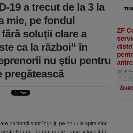
-19 a trecut de la 3 la
la mie, pe fondul
ZF C
 fără soluţii clare a
servi
Este ca la război“ în
distr
pentr
reprenorii nu ştiu pentru
antre
e pregătească
re pacienţii sunt îngrijiţi pe holurile spitalelor
e peste 6 la mie în mai multe oraşe şi localităţi