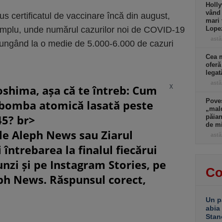
Holly
vând 
pus certifi­catul de vaccinare încă din august,
mari 
emplu, unde numărul ca­zurilor noi de COVID-19
Lopez
astă
ajungând la o medie de 5.000-6.000 de cazuri
Cea m
oferă
lega
astă
X
oshima, așa că te întreb: Cum
Poves
 bomba atomică lasată peste
„mald
45? br>
păian
de m
le Aleph News sau Ziarul
astă
 întrebarea la finalul fiecărui
unzi și pe Instagram Stories, pe
Co
eph News. Răspunsul corect,
Un p
abia
Stan