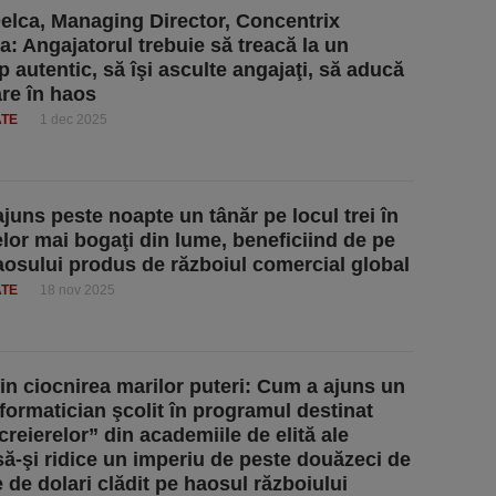
elca, Managing Director, Concentrix
: Angajatorul trebuie să treacă la un
p autentic, să îşi asculte angajaţi, să aducă
are în haos
ATE
1 dec 2025
juns peste noapte un tânăr pe locul trei în
elor mai bogaţi din lume, beneficiind de pe
osului produs de războiul comercial global
ATE
18 nov 2025
din ciocnirea marilor puteri: Cum a ajuns un
nformatician şcolit în programul destinat
creierelor” din academiile de elită ale
să-şi ridice un imperiu de peste douăzeci de
e de dolari clădit pe haosul războiului