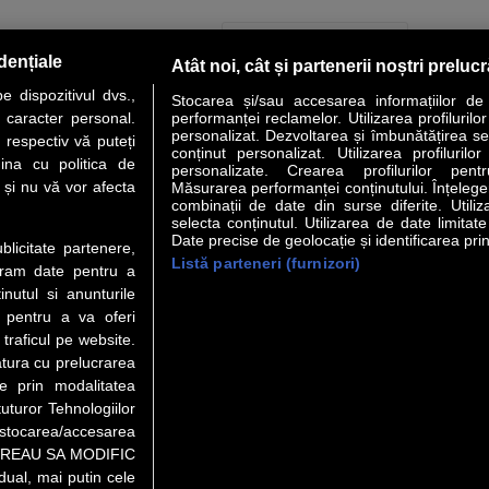
PAGINA URMĂTOARE »
dențiale
Atât noi, cât și partenerii noștri preluc
 dispozitivul dvs.,
Stocarea și/sau accesarea informațiilor de
u caracter personal.
performanței reclamelor. Utilizarea profilurilo
personalizat. Dezvoltarea și îmbunătățirea serv
 respectiv vă puteți
conținut personalizat. Utilizarea profilurilor
VER STORY
LIDERI
ANALIZE
HI-TECH
MEET THE CEO
ina cu politica de
personalizate. Crearea profilurilor pentr
i și nu vă vor afecta
Măsurarea performanței conținutului. Înțelegere
combinații de date din surse diferite. Utiliz
uri utile
Servicii
selecta conținutul. Utilizarea de date limitat
Date precise de geolocație și identificarea prin
ublicitate partenere,
Listă parteneri (furnizori)
Financiar
Politica de confidentialitate
Newsletter
ucram date pentru a
 Noi
Termeni si conditii
RSS
nutul si anunturile
t Redactie
About cookies
., pentru a va oferi
t Marketing
 traficul pe website.
atura cu prelucrarea
 Vanzari
te prin modalitatea
ente print
uturor Tehnologiilor
orii BM
a stocarea/accesarea
pe “VREAU SA MODIFIC
ual, mai putin cele
eo), purtătoare de drepturi de proprietate intelectuală, este aprobată d