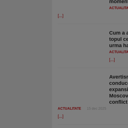
momen
ACTUALIT
[...]
Cum a a
topul c
urma ha
ACTUALIT
[...]
Avertis
conduce
expansi
Moscove
conflic
ACTUALITATE
15 dec 2025
[...]