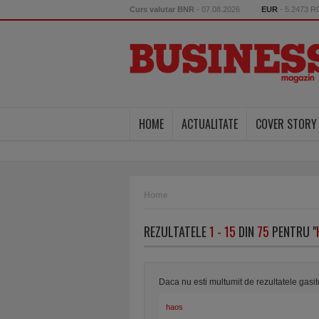
Curs valutar BNR
- 07.08.2026
EUR
- 5.2473 
HOME
ACTUALITATE
COVER STORY
Home
REZULTATELE
1 - 15
DIN
75
PENTRU "
Daca nu esti multumit de rezultatele gasi