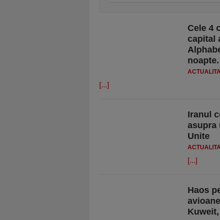
Cele 4 
capital
Alphabet
noapte.
ACTUALIT
[...]
Iranul 
asupra 
Unite
ACTUALIT
[...]
Haos pe
avioane
Kuweit, 