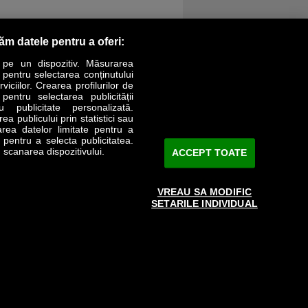
răm datele pentru a oferi:
 pe un dispozitiv. Măsurarea
r pentru selectarea conținutului
iciilor. Crearea profilurilor de
 pentru selectarea publicității
LIFESTYLE
SPECIAL
OPINII
u publicitate personalizată.
a publicului prin statistici sau
area datelor limitate pentru a
Revista Business Magazin
e pentru a selecta publicitatea.
 scanarea dispozitivului.
ACCEPT TOATE
Abonează-te şi primeşte revista acasă
saptămânal
VREAU SA MODIFIC
Discount:
15%
SETARILE INDIVIDUAL
Arhivă revistă
ABONARE
e către www.bmag.ro doar în limita a 250 de semne. Spaţiile şi URL-