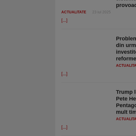
provoac
ACTUALITATE
23 iul 2025
[...]
Problem
din urm
investit
reforme
ACTUALIT
[...]
Trump l
Pete He
Pentago
mult ti
ACTUALIT
[...]