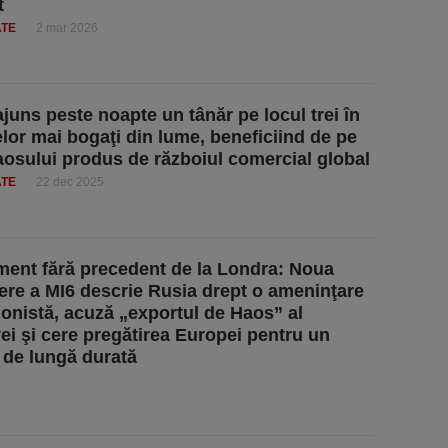
t
ATE
2 mar 2026
juns peste noapte un tânăr pe locul trei în
elor mai bogaţi din lume, beneficiind de pe
osului produs de războiul comercial global
ATE
22 dec 2025
ment fără precedent de la Londra: Noua
re a MI6 descrie Rusia drept o ameninţare
onistă, acuză „exportul de Haos” al
i şi cere pregătirea Europei pentru un
t de lungă durată