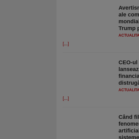
Avertis
ale com
mondială
Trump 
ACTUALIT
[...]
CEO-ul 
lanseaz
financia
distrug
ACTUALIT
[...]
Când fi
fenomen
artifici
sisteme