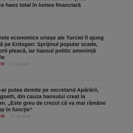
e haos total în lumea financiară
ele economice uriaşe ale Turciei îl ajung
ă pe Erdogan: Sprijinul popular scade,
orii pleacă, iar haosul politic ameninţă
le
ATE
27 iun 2025
-ar putea demite pe secretarul Apărării,
gseth, din cauza haosului creat la
n. „Este greu de crezut că va mai rămâne
mp în funcţie”
ATE
21 apr 2025