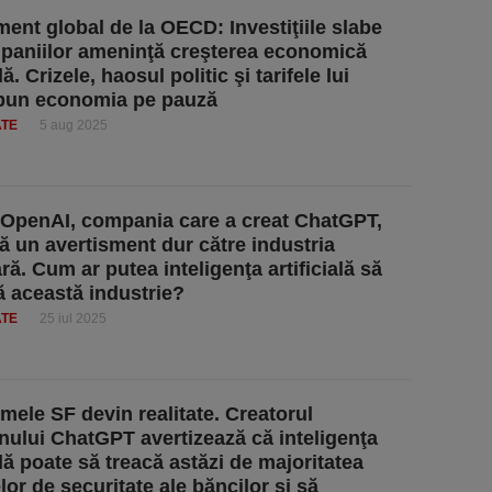
ment global de la OECD: Investiţiile slabe
paniilor ameninţă creşterea economică
. Crizele, haosul politic şi tarifele lui
pun economia pe pauză
ATE
5 aug 2025
OpenAI, compania care a creat ChatGPT,
ă un avertisment dur către industria
ră. Cum ar putea inteligenţa artificială să
ă această industrie?
ATE
25 iul 2025
lmele SF devin realitate. Creatorul
ului ChatGPT avertizează că inteligenţa
ală poate să treacă astăzi de majoritatea
lor de securitate ale băncilor şi să