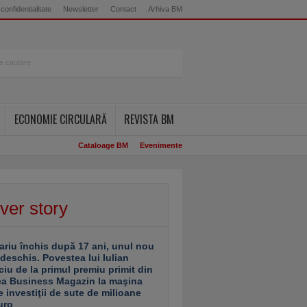
 confidentialitate
Newsletter
Contact
Arhiva BM
ECONOMIE CIRCULARĂ
REVISTA BM
Cataloage BM
Evenimente
ver story
ariu închis după 17 ani, unul nou
 deschis. Povestea lui Iulian
ciu de la primul premiu primit din
ea Business Magazin la maşina
e investiţii de sute de milioane
uro