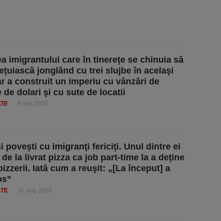
a imigrantului care în tinereţe se chinuia să
eţuiască jonglând cu trei slujbe în acelaşi
ar a construit un imperiu cu vânzări de
 de dolari şi cu sute de locatii
ATE
9 sep 2025
i poveşti cu imigranţi fericiţi. Unul dintre ei
 de la livrat pizza ca job part-time la a deţine
izzerii. Iată cum a reuşit: „[La început] a
os”
ATE
30 aug 2025