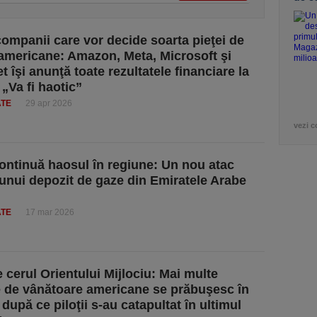
companii care vor decide soarta pieţei de
 americane: Amazon, Meta, Microsoft şi
 îşi anunţă toate rezultatele financiare la
 „Va fi haotic”
ATE
29 apr 2026
vezi c
continuă haosul în regiune: Un nou atac
unui depozit de gaze din Emiratele Arabe
ATE
17 mar 2026
 cerul Orientului Mijlociu: Mai multe
 de vânătoare americane se prăbuşesc în
după ce piloţii s-au catapultat în ultimul