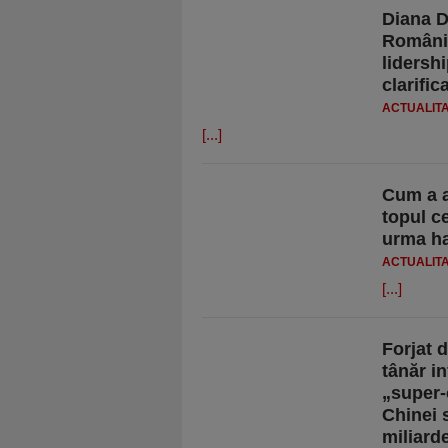
Diana D
România
lidershi
clarific
ACTUALIT
[...]
Cum a a
topul c
urma ha
ACTUALIT
[...]
Forjat 
tânăr i
„super-
Chinei 
miliard