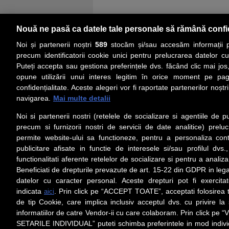
Nouă ne pasă ca datele tale personale să rămână confi
Noi și partenerii noștri
589
stocăm și/sau accesăm informații pe
precum identificatorii cookie unici pentru prelucrarea datelor c
Puteți accepta sau gestiona preferințele dvs. făcând clic mai jos,
PRIMA PAGINĂ
ACTUALITATE
CO
opune utilizării unui interes legitim în orice moment pe pag
confidențialitate. Aceste alegeri vor fi raportate partenerilor noștr
navigarea.
Mai multe detalii
Social
Link-
Noi si partenerii nostri (retelele de socializare si agentiile de p
Z
iarul 
Urmareste-ne pe Facebook
precum si furnizorii nostri de servicii de date analitice) prel
Despre
permite website-ului sa functioneze, pentru a personaliza conti
Contac
publicitare afisate in functie de interesele si/sau profilul dvs
Contac
functionalitati aferente retelelor de socializare si pentru a analiza
Beneficiati de drepturile prevazute de art. 15-22 din GDPR in leg
Contact
datelor cu caracter personal. Aceste drepturi pot fi exercita
Abonam
indicata
. Prin click pe “ACCEPT TOATE”, acceptati folosirea t
aici
Redact
de tip Cookie, care implica inclusiv acceptul dvs. cu privire l
informatiilor de catre Vendor-ii cu care colaboram. Prin click 
Setări cookies
SETARILE INDIVIDUAL” puteti schimba preferintele in mod individ
Preluarea fără cost a materialelor de presă (text, foto si/sau vid