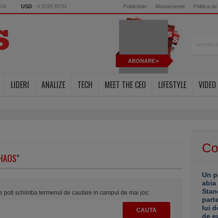
RON
USD
- 4.5595 RON
Publicitate
Abonamente
Politica de
ABONARE
LIDERI
ANALIZE
TECH
MEET THE CEO
LIFESTYLE
VIDEO
Co
HAOS
"
Un p
abia
Stan
te poti schimba termenul de cautare in campul de mai jos:
part
lui d
de e