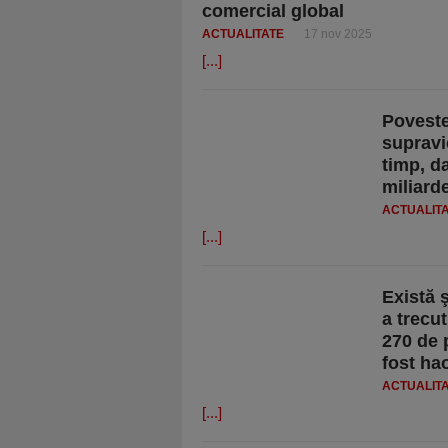
comercial global
ACTUALITATE
17 nov 2025
[...]
Poveste
supravi
timp, d
miliarde
ACTUALIT
[...]
Există ş
a trecut
270 de p
fost ha
ACTUALIT
[...]