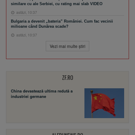
similare cu ale Serbiei, cu rating mai slab VIDEO
astăzi, 10:37
Bulgaria a devenit „bateria” României. Cum fac vecinii
milioane când Dunărea scade?
astăzi, 10:37
Vezi mai multe ştiri
ZF.RO
China devastează ultima redută a
industriei germane