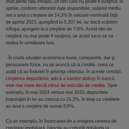
mult peste rata inflaţiei, un ritm care nu poate fi susţinut. În
aprilie, conform ultimelor date disponibile, salariul mediu
net a avut o creştere de 14,3% în valoare nominală faţă
de aprilie 2023, ajungând la 5.207 lei, iar dacă scădem
inflaţia, ajungem la o creştere de 7,9%. Acest ritm de
creştere nu mai poate fi susţinut, iar acest lucru se va
vedea în următoare luni.
- În ciuda situaţiei economice bune, companiile, dar şi
persoanele fizice, nu se aruncă să ia credite, ceea ce
arată că au îndoieli în privinţa viitorului. În aceste condiţii,
creşterea depozitelor, adică a banilor strânşi în bancă,
este mai mare decât ritmul de solicitări de credite.
Spre
exemplu, în mai 2024 versus mai 2023, depozitele
populaţiei în lei au crescut cu 21,3%, în timp ce creditele
au avut o creştere de numai 8,9%.
Ca un exemplu, în încercarea de a revigora cererea de
creditare imobiliară, băncile au coborât dobânda la