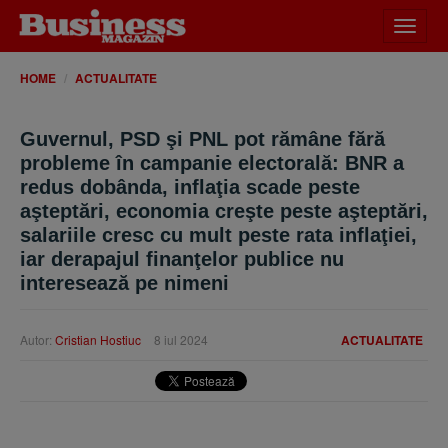
Desch
meniu
HOME
ACTUALITATE
Guvernul, PSD şi PNL pot rămâne fără
probleme în campanie electorală: BNR a
redus dobânda, inflaţia scade peste
aşteptări, economia creşte peste aşteptări,
salariile cresc cu mult peste rata inflaţiei,
iar derapajul finanţelor publice nu
interesează pe nimeni
Autor:
Cristian Hostiuc
8 iul 2024
ACTUALITATE