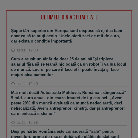
ULTIMELE DIN ACTUALITATE
Şapte ţări superbe din Europa sunt dispuse să îţi dea bani
doar ca să te muţi acolo. Unele oferă zeci de mii de euro,
dar există o condiţie importantă
astăzi, 12:00
Cum a reuşit un tânăr de doar 25 de ani să îşi tripleze
salariul fără să se teamă niciodată că un robot îi va lua locul
de muncă. Lucrul pe care îl face el îl poate învăţa şi face
majoritatea oamenilor
astăzi, 10:40
Mai mult decât Autostrada Moldovei: România „sângerează”
9 mld. euro anual. din cauza fraudei de tip carusel. „Avem
peste 20% din muncă evaluată ca muncă nedeclarată, deci
nefiscalizată. Avem antreprenori cinstiţi, dar şi antreprenori
care fentează sistemul”
astăzi, 10:38
Deşi pe hârtie România este considerată ”safe” pentru
investitori, prima de risc şi dobânzile plătite de stat sunt