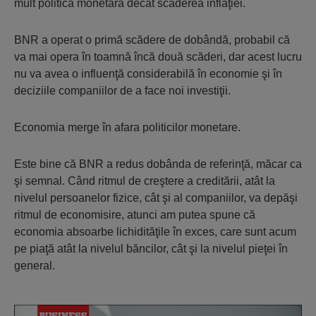
mult politica monetară decât scăderea inflaţiei.
BNR a operat o primă scădere de dobândă, probabil că
va mai opera în toamnă încă două scăderi, dar acest lucru
nu va avea o influenţă considerabilă în economie şi în
deciziile companiilor de a face noi investiţii.
Economia merge în afara politicilor monetare.
Este bine că BNR a redus dobânda de referinţă, măcar ca
şi semnal. Când ritmul de creştere a creditării, atât la
nivelul persoanelor fizice, cât şi al companiilor, va depăşi
ritmul de economisire, atunci am putea spune că
economia absoarbe lichidităţile în exces, care sunt acum
pe piaţă atât la nivelul băncilor, cât şi la nivelul pieţei în
general.