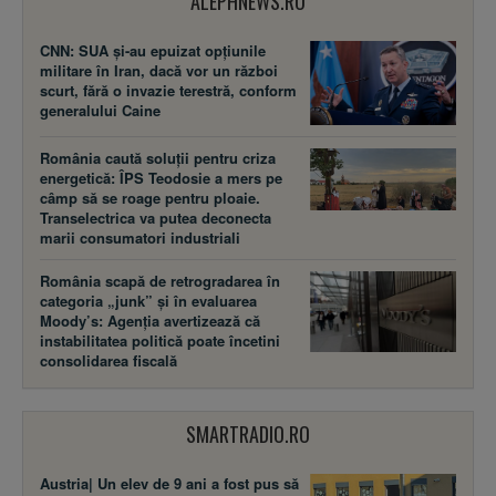
ALEPHNEWS.RO
CNN: SUA şi-au epuizat opțiunile
militare în Iran, dacă vor un război
scurt, fără o invazie terestră, conform
generalului Caine
România caută soluții pentru criza
energetică: ÎPS Teodosie a mers pe
câmp să se roage pentru ploaie.
Transelectrica va putea deconecta
marii consumatori industriali
România scapă de retrogradarea în
categoria „junk” și în evaluarea
Moody’s: Agenția avertizează că
instabilitatea politică poate încetini
consolidarea fiscală
SMARTRADIO.RO
Austria| Un elev de 9 ani a fost pus să