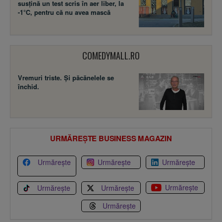
susţină un test scris în aer liber, la
-1°C, pentru că nu avea mască
COMEDYMALL.RO
Vremuri triste. Şi păcănelele se
închid.
URMĂREȘTE BUSINESS MAGAZIN
Urmărește
Urmărește
Urmărește
Urmărește
Urmărește
Urmărește
Urmărește