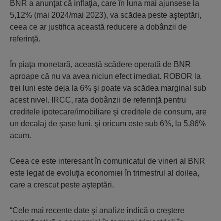
BNR a anunţat că inflaţia, care în luna mai ajunsese la
5,12% (mai 2024/mai 2023), va scădea peste aşteptări,
ceea ce ar justifica această reducere a dobânzii de
referinţă.
În piaţa monetară, această scădere operată de BNR
aproape că nu va avea niciun efect imediat. ROBOR la
trei luni este deja la 6% şi poate va scădea marginal sub
acest nivel. IRCC, rata dobânzii de referinţă pentru
creditele ipotecare/imobiliare şi creditele de consum, are
un decalaj de şase luni, şi oricum este sub 6%, la 5,86%
acum.
Ceea ce este interesant în comunicatul de vineri al BNR
este legat de evoluţia economiei în trimestrul al doilea,
care a crescut peste aşteptări.
“Cele mai recente date şi analize indică o creştere