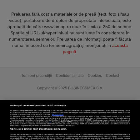
Preluarea fără cost a materialelor de presă (text, foto si/sau
video), purtătoare de drepturi de proprietate intelectuală, este
aprobată de către www.bmag.ro doar în limita a 250 de semne.
Spaţiile şi URL-ul/hyperlink-ul nu sunt luate în considerare în
numerotarea semnelor. Preluarea de informaţii poate fi făcută
numai în acord cu termenii agreaţi şi menţionaţi in
această
pagină
.
Termeni și condiții
Confidențialitate
Cookies
Contact
Copyright © 2025 BUSINESSMEX S.A.
Nouă ne pasă ca datele tale personale să rămână confidențiale
Noi și partenerii noștri
589
stocăm și/sau accesăm informații pe dispozitivul dvs., precum identificatorii cookie unici pentru prelucrarea datelor cu caracter personal. Puteți accepta
sau gestiona preferințele dvs. făcând clic mai jos, respectiv vă puteți opune utilizării unui interes legitim în orice moment pe pagina cu politica de confidențialitate. Aceste alegeri vor
fi raportate partenerilor noștri și nu vă vor afecta navigarea.
Mai multe detalii
Noi si partenerii nostri (retelele de socializare si agentiile de publicitate partenere, precum si furnizorii nostri de servicii de date analitice) prelucram date pentru a permite
website-ului sa functioneze, pentru a personaliza continutul si anunturile publicitare afisate in functie de interesele si/sau profilul dvs., pentru a va oferi functionalitati aferente
retelelor de socializare si pentru a analiza traficul pe website. Beneficiati de drepturile prevazute de art. 15-22 din GDPR in legatura cu prelucrarea datelor cu caracter personal.
Aceste drepturi pot fi exercitate prin modalitatea indicata
aici
. Prin click pe “ACCEPT TOATE”, acceptati folosirea tuturor Tehnologiilor de tip Cookie, care implica inclusiv acceptul
dvs. cu privire la stocarea/accesarea informatiilor de catre Vendor-ii cu care colaboram. Prin click pe “VREAU SA MODIFIC SETARILE INDIVIDUAL” puteti schimba preferintele in
mod individual, mai putin cele legate de cookie strict necesare pentru functionarea website-ului.
Atât noi, cât și partenerii noștri prelucrăm datele pentru a oferi:
Stocarea și/sau accesarea informațiilor de pe un dispozitiv. Măsurarea performanței reclamelor. Utilizarea profilurilor pentru selectarea conținutului personalizat. Dezvoltarea și
îmbunătățirea serviciilor. Crearea profilurilor de conținut personalizat. Utilizarea profilurilor pentru selectarea publicității personalizate. Crearea profilurilor pentru publicitate
personalizată. Măsurarea performanței conținutului. Înțelegerea publicului prin statistici sau combinații de date din surse diferite. Utilizarea datelor limitate pentru a selecta