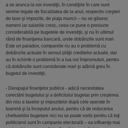
a se arunca la noi investiţii, în condiţiile în care sunt
semne legate de fiscalitatea de la anul, respectiv creşteri
de taxe şi impozite, de piaţa muncii – nu se găsesc
oameni iar salariile cresc, ceea ce pune o presiune
considerabilă pe bugetele de investiţii, şi nu în ultimul
rând de finanţarea bancară, unde dobânzile sunt mari.
Este un paradox, companiile nu au o problemă cu
dobânzile actuale în sensul plăţii creditelor actuale, dar
au în schimb o problemă în a lua noi împrumuturi, pentru
că dobânzile sunt considerate mari şi atârnă greu în
bugetul de investiţii.
- Derapajul finanţelor publice - adică necesitatea
corectării bugetului şi a deficitului bugetar prin creşterea
din nou a taxelor şi impozitelor după cele operate în
toamnă şi la începutul anului, pentru că de reducerea
cheltuielilor bugetare nici nu se poate vorbi pentru că toţi
politicienii sunt în campanie electorală – va influenţa mai