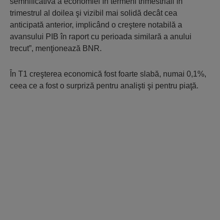
semnificativă a economiei în termeni trimestriali în
trimestrul al doilea şi vizibil mai solidă decât cea
anticipată anterior, implicând o creştere notabilă a
avansului PIB în raport cu perioada similară a anului
trecut”, menţionează BNR.
În T1 creşterea economică fost foarte slabă, numai 0,1%,
ceea ce a fost o surpriză pentru analişti şi pentru piaţă.