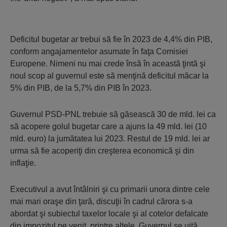
Deficitul bugetar ar trebui să fie în 2023 de 4,4% din PIB,
conform angajamentelor asumate în faţa Comisiei
Europene. Nimeni nu mai crede însă în această ţintă şi
noul scop al guvernul este să menţină deficitul măcar la
5% din PIB, de la 5,7% din PIB în 2023.
Guvernul PSD-PNL trebuie să găsească 30 de mld. lei ca
să acopere golul bugetar care a ajuns la 49 mld. lei (10
mld. euro) la jumătatea lui 2023. Restul de 19 mld. lei ar
urma să fie acoperiţi din creşterea economică şi din
inflaţie.
Executivul a avut întâlniri şi cu primarii unora dintre cele
mai mari oraşe din ţară, discuţii în cadrul cărora s-a
abordat şi subiectul taxelor locale şi al cotelor defalcate
din impozitul pe venit, printre altele. Guvernul se uită