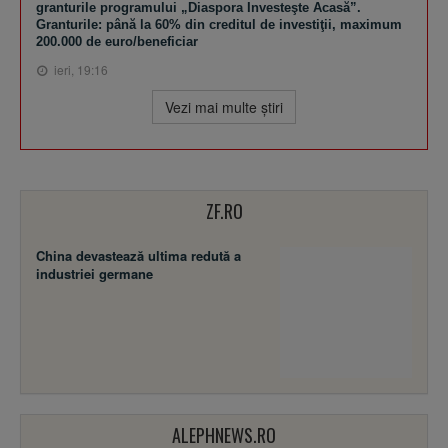
granturile programului „Diaspora Investeşte Acasă”.
Granturile: până la 60% din creditul de investiţii, maximum
200.000 de euro/beneficiar
ieri, 19:16
Vezi mai multe ştiri
ZF.RO
China devastează ultima redută a
industriei germane
ALEPHNEWS.RO