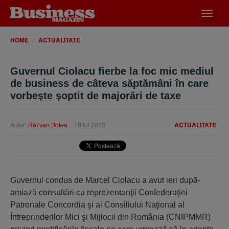
Desch
meniu
HOME
ACTUALITATE
Guvernul Ciolacu fierbe la foc mic mediul
de business de câteva săptămâni în care
vorbeşte şoptit de majorări de taxe
Autor:
Răzvan Botea
19 iul 2023
ACTUALITATE
Guvernul condus de Marcel Ciolacu a avut ieri după-
amiază consultări cu reprezentanţii Confe­de­raţiei
Patronale Concordia şi ai Consiliului Naţional al
Întreprinderilor Mici şi Mijlocii din România (CNIPMMR)