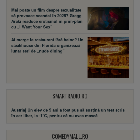
Mai poate un film despre sexualitate
să provoace scandal în 2026? Gregg
Araki readuce erotismul în prim-plan
cu „I Want Your Sex”
Ai merge la restaurant fără haine? Un
steakhouse din Florida organizează
lunar seri de „nude dining”
SMARTRADIO.RO
Austria| Un elev de 9 ani a fost pus să susţină un test scris
în aer liber, la -1°C, pentru că nu avea mască
COMEDYMALL.RO