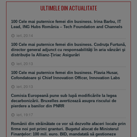
ULTIMELE DIN ACTUALITATE
100 Cele mai puternice femei din business. Irina Barbu, IT
Lead, ING Hubs România – Tech Foundation and Channels
ieri, 20:14
100 Cele mai puternice femei din business. Codruţa Furtună,
director general adjunct cu responsabilităţi în aria vânzări şi
distribuţie la Allianz-Ţiriac Asigurări
ieri, 20:13
100 Cele mai puternice femei din business. Flavia Husar,
Cofondatoare şi Chief Innovation Officer, Innovation Labs
ieri, 20:13
Comisia Europeană pune sub lupă modificările la legea
decarbonizării. Bruxelles avertizează asupra riscului de
pierdere a banilor din PNRR
ieri, 19:17
Românii din străinătate ce vor să dezvolte afaceri locale prin
firme noi pot primi granturi. Bugetul alocat de Ministerul
Finanţelor: 100 mil. euro. BID, mandatată să gestioneze