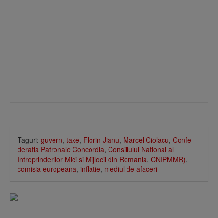
Taguri:
guvern
,
taxe
,
Florin Jianu
,
Marcel Ciolacu
,
Confe­
de­ratia Patronale Concordia
,
Consiliului National al
Intreprinderilor Mici si Mijlocii din Romania
,
CNIPMMR)
,
comisia europeana
,
inflatie
,
mediul de afaceri