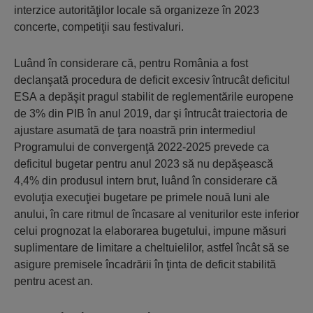
interzice autorităţilor locale să organizeze în 2023
concerte, competiţii sau festivaluri.
Luând în considerare că, pentru România a fost
declanşată procedura de deficit excesiv întrucât deficitul
ESA a depăşit pragul stabilit de reglementările europene
de 3% din PIB în anul 2019, dar şi întrucât traiectoria de
ajustare asumată de ţara noastră prin intermediul
Programului de convergenţă 2022-2025 prevede ca
deficitul bugetar pentru anul 2023 să nu depăşească
4,4% din produsul intern brut, luând în considerare că
evoluţia execuţiei bugetare pe primele nouă luni ale
anului, în care ritmul de încasare al veniturilor este inferior
celui prognozat la elaborarea bugetului, impune măsuri
suplimentare de limitare a cheltuielilor, astfel încât să se
asigure premisele încadrării în ţinta de deficit stabilită
pentru acest an.