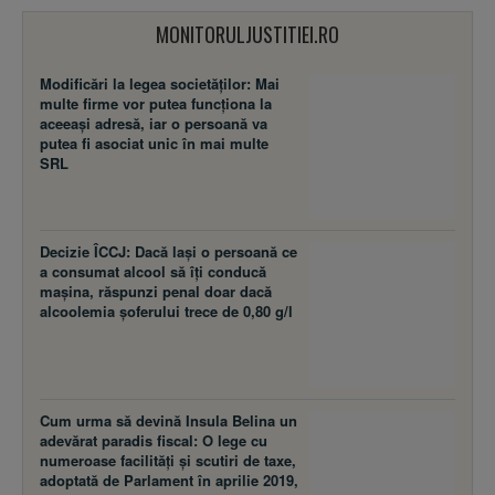
MONITORULJUSTITIEI.RO
Modificări la legea societăţilor: Mai
multe firme vor putea funcţiona la
aceeaşi adresă, iar o persoană va
putea fi asociat unic în mai multe
SRL
Decizie ÎCCJ: Dacă laşi o persoană ce
a consumat alcool să îţi conducă
maşina, răspunzi penal doar dacă
alcoolemia şoferului trece de 0,80 g/l
Cum urma să devină Insula Belina un
adevărat paradis fiscal: O lege cu
numeroase facilităţi şi scutiri de taxe,
adoptată de Parlament în aprilie 2019,