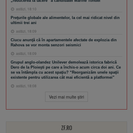
„reducerea la tăcere” a candidatei Marine Tondel
astăzi, 18:10
Preţurile globale ale alimentelor, la cel mai ridicat nivel din
ultimii trei ani
astăzi, 18:09
Ciucu anunţă că în apartamentele afectate de explozia din
Rahova se vor monta senzori seismici
astăzi, 18:09
Grupul anglo-olandez Unilever demolează istorica fabrică
Dero de la Ploieşti pe care a închis-o acum circa doi ani. Ce
se va întâmpla cu acest spaţiu? “Reorganizăm unele spaţii
existente pentru utilizarea cât mai eficientă a platformei”
astăzi, 18:08
Vezi mai multe ştiri
ZF.RO