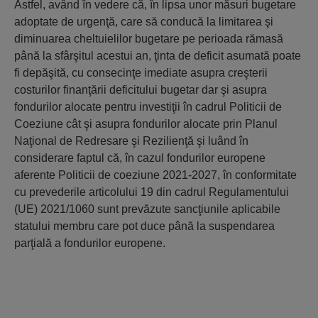
Astfel, având în vedere că, în lipsa unor măsuri bugetare
adoptate de urgenţă, care să conducă la limitarea şi
diminuarea cheltuielilor bugetare pe perioada rămasă
până la sfârşitul acestui an, ţinta de deficit asumată poate
fi depăşită, cu consecinţe imediate asupra creşterii
costurilor finanţării deficitului bugetar dar şi asupra
fondurilor alocate pentru investiţii în cadrul Politicii de
Coeziune cât şi asupra fondurilor alocate prin Planul
Naţional de Redresare şi Rezilienţă şi luând în
considerare faptul că, în cazul fondurilor europene
aferente Politicii de coeziune 2021-2027, în conformitate
cu prevederile articolului 19 din cadrul Regulamentului
(UE) 2021/1060 sunt prevăzute sancţiunile aplicabile
statului membru care pot duce până la suspendarea
parţială a fondurilor europene.