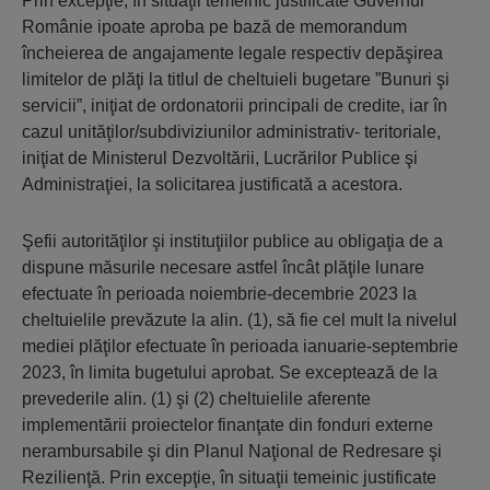
Prin excepţie, în situaţii temeinic justificate Guvernul
Românie ipoate aproba pe bază de memorandum
încheierea de angajamente legale respectiv depăşirea
limitelor de plăţi la titlul de cheltuieli bugetare ”Bunuri şi
servicii”, iniţiat de ordonatorii principali de credite, iar în
cazul unităţilor/subdiviziunilor administrativ- teritoriale,
iniţiat de Ministerul Dezvoltării, Lucrărilor Publice şi
Administraţiei, la solicitarea justificată a acestora.
Şefii autorităţilor şi instituţiilor publice au obligaţia de a
dispune măsurile necesare astfel încât plăţile lunare
efectuate în perioada noiembrie-decembrie 2023 la
cheltuielile prevăzute la alin. (1), să fie cel mult la nivelul
mediei plăţilor efectuate în perioada ianuarie-septembrie
2023, în limita bugetului aprobat. Se exceptează de la
prevederile alin. (1) şi (2) cheltuielile aferente
implementării proiectelor finanţate din fonduri externe
nerambursabile şi din Planul Naţional de Redresare şi
Rezilienţă. Prin excepţie, în situaţii temeinic justificate