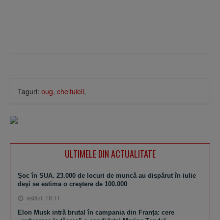
Taguri:
oug
,
cheltuieli
,
ULTIMELE DIN ACTUALITATE
Şoc în SUA. 23.000 de locuri de muncă au dispărut în iulie
deşi se estima o creştere de 100.000
astăzi, 18:11
Elon Musk intră brutal în campania din Franţa: cere