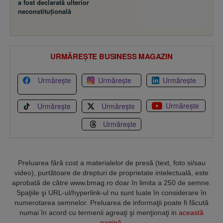
a fost declarată ulterior
neconstituţională
URMĂREȘTE BUSINESS MAGAZIN
Urmărește
Urmărește
Urmărește
Urmărește
Urmărește
Urmărește
Urmărește
Preluarea fără cost a materialelor de presă (text, foto si/sau
video), purtătoare de drepturi de proprietate intelectuală, este
aprobată de către www.bmag.ro doar în limita a 250 de semne.
Spaţiile şi URL-ul/hyperlink-ul nu sunt luate în considerare în
numerotarea semnelor. Preluarea de informaţii poate fi făcută
numai în acord cu termenii agreaţi şi menţionaţi in
această
pagină
.