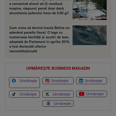
a consumat alcool să îţi conducă
maşina, răspunzi penal doar dacă
alcoolemia şoferului trece de 0,80 g/l
Cum urma să devină Insula Belina un
adevărat paradis fiscal: O lege cu
numeroase facilităţi şi scutiri de taxe,
adoptată de Parlament în aprilie 2019,
a fost declarată ulterior
neconstituţională
URMĂREȘTE BUSINESS MAGAZIN
Urmărește
Urmărește
Urmărește
Urmărește
Urmărește
Urmărește
Urmărește