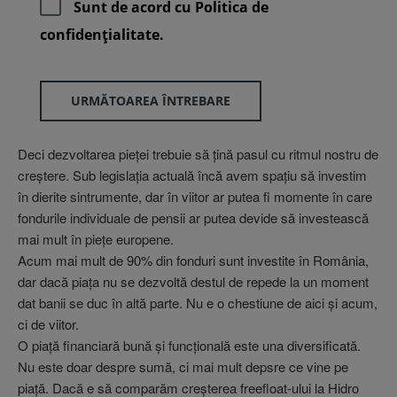
Sunt de acord cu
Politica de
confidenţialitate.
URMĂTOAREA ÎNTREBARE
Deci dezvoltarea pieţei trebuie să ţină pasul cu ritmul nostru de
creştere. Sub legislaţia actuală încă avem spaţiu să investim
în dierite sintrumente, dar în viitor ar putea fi momente în care
fondurile individuale de pensii ar putea devide să investească
mai mult în pieţe europene.
Acum mai mult de 90% din fonduri sunt investite în România,
dar dacă piaţa nu se dezvoltă destul de repede la un moment
dat banii se duc în altă parte. Nu e o chestiune de aici şi acum,
ci de viitor.
O piaţă financiară bună şi funcţională este una diversificată.
Nu este doar despre sumă, ci mai mult depsre ce vine pe
piaţă. Dacă e să comparăm creşterea freefloat-ului la Hidro