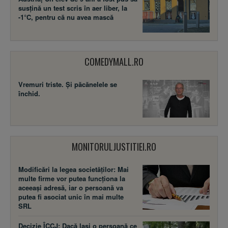
susţină un test scris în aer liber, la
-1°C, pentru că nu avea mască
COMEDYMALL.RO
Vremuri triste. Şi păcănelele se
închid.
MONITORULJUSTITIEI.RO
Modificări la legea societăţilor: Mai
multe firme vor putea funcţiona la
aceeaşi adresă, iar o persoană va
putea fi asociat unic în mai multe
SRL
Decizie ÎCCJ: Dacă laşi o persoană ce