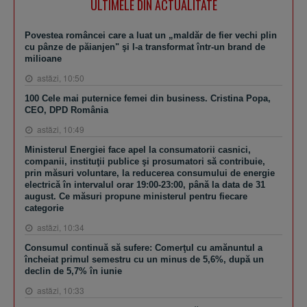
ULTIMELE DIN ACTUALITATE
Povestea româncei care a luat un „maldăr de fier vechi plin
cu pânze de păianjen" şi l-a transformat într-un brand de
milioane
astăzi, 10:50
100 Cele mai puternice femei din business. Cristina Popa,
CEO, DPD România
astăzi, 10:49
Ministerul Energiei face apel la consumatorii casnici,
companii, instituţii publice şi prosumatori să contribuie,
prin măsuri voluntare, la reducerea consumului de energie
electrică în intervalul orar 19:00-23:00, până la data de 31
august. Ce măsuri propune ministerul pentru fiecare
categorie
astăzi, 10:34
Consumul continuă să sufere: Comerţul cu amănuntul a
încheiat primul semestru cu un minus de 5,6%, după un
declin de 5,7% în iunie
astăzi, 10:33