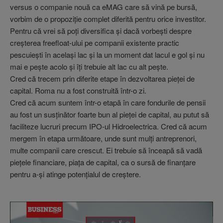
versus o companie nouă ca eMAG care să vină pe bursă,
vorbim de o propoziţie complet diferită pentru orice investitor.
Pentru că vrei să poţi diversifica şi dacă vorbeşti despre
creşterea freefloat-ului pe companii existente practic
pescuieşti în acelaşi lac şi la un moment dat lacul e gol şi nu
mai e peşte acolo şi îţi trebuie alt lac cu alt peşte.
Cred că trecem prin diferite etape în dezvoltarea pieţei de
capital. Roma nu a fost construită într-o zi.
Cred că acum suntem într-o etapă în care fondurile de pensii
au fost un susţinător foarte bun al pieţei de capital, au putut să
faciliteze lucruri precum IPO-ul Hidroelectrica. Cred că acum
mergem în etapa următoare, unde sunt mulţi antreprenori,
multe companii care crescut. Ei trebuie să înceapă să vadă
pieţele financiare, piaţa de capital, ca o sursă de finanţare
pentru a-şi atinge potenţialul de creştere.