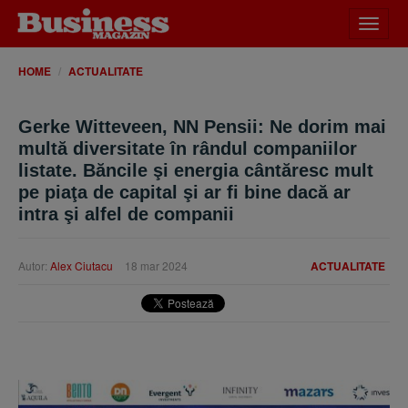
Desch
meniu
HOME
ACTUALITATE
Gerke Witteveen, NN Pensii: Ne dorim mai
multă diversitate în rândul companiilor
listate. Băncile şi energia cântăresc mult
pe piaţa de capital şi ar fi bine dacă ar
intra şi alfel de companii
Autor:
Alex Ciutacu
18 mar 2024
ACTUALITATE