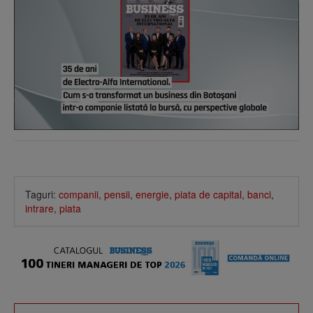
Taguri:
companii
,
pensii
,
energie
,
piata de capital
,
banci
,
intrare
,
piata