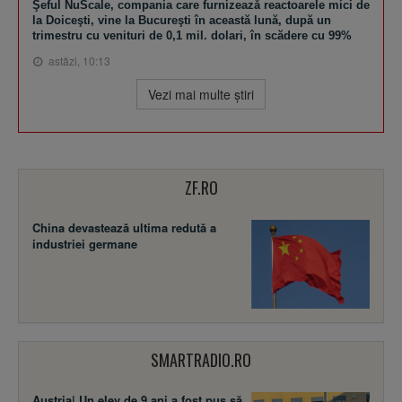
Şeful NuScale, compania care furnizează reactoarele mici de
la Doiceşti, vine la Bucureşti în această lună, după un
trimestru cu venituri de 0,1 mil. dolari, în scădere cu 99%
astăzi, 10:13
Vezi mai multe ştiri
ZF.RO
China devastează ultima redută a
industriei germane
SMARTRADIO.RO
Austria| Un elev de 9 ani a fost pus să