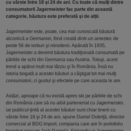
cu vârste între 18 şi 24 de ani. Cu toate că mulţi dintre
consumatorii Jagermeister fac parte din această
categorie, băutura este preferată şi de alţii.
Jagermeister este, poate, cea mai cunoscută băutură
alcoolică a Germaniei, fiind creată dintr-un amestec de
peste 56 de ierburi şi mirodenii. Apărută în 1935,
Jagermeister a devenit băutura tradiţională consumată pe
pârtiile de schi din Germania sau Austria. Totuşi, acest
trend a apărut mult mai târziu şi în România. Însă nu
istoria bogată a acestei băuturi a câştigat tot mai mulţi
consumatori, ci gustul şi efectele pe care aceasta le are.
Astăzi, aproape că nu există apres ski pe pârtiile de schi
din România care să nu aibă parteneriat cu Jagermeister,
iar publicul-ţintă al acestei băuturi sunt chiar tinerii cu
vârste între 18 şi 24 de ani, spune Daniel Dobriţă, director
comercial al BDG Import, compania care are în portofoliu
branduri precum Jack Daniel's, Finlandia şi Jagermeister.