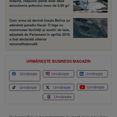
maşina, răspunzi penal doar dacă
alcoolemia şoferului trece de 0,80 g/l
Cum urma să devină Insula Belina un
adevărat paradis fiscal: O lege cu
numeroase facilităţi şi scutiri de taxe,
adoptată de Parlament în aprilie 2019,
a fost declarată ulterior
neconstituţională
URMĂREȘTE BUSINESS MAGAZIN
Urmărește
Urmărește
Urmărește
Urmărește
Urmărește
Urmărește
Urmărește