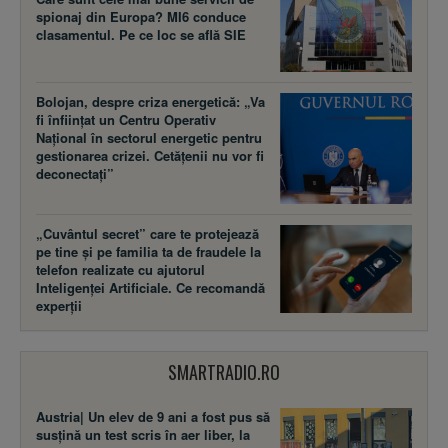
spionaj din Europa? MI6 conduce
clasamentul. Pe ce loc se află SIE
Bolojan, despre criza energetică: „Va
fi înființat un Centru Operativ
Național în sectorul energetic pentru
gestionarea crizei. Cetățenii nu vor fi
deconectați”
„Cuvântul secret” care te protejează
pe tine și pe familia ta de fraudele la
telefon realizate cu ajutorul
Inteligenței Artificiale. Ce recomandă
experții
SMARTRADIO.RO
Austria| Un elev de 9 ani a fost pus să
susţină un test scris în aer liber, la