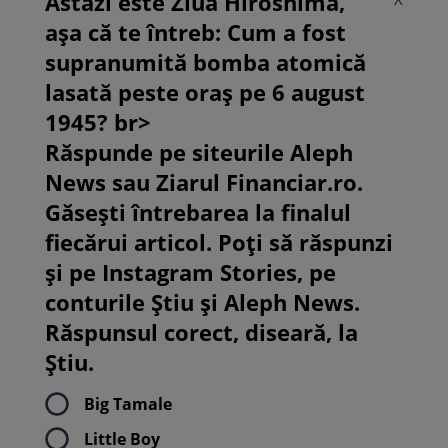
Astăzi este Ziua Hiroshima,
așa că te întreb: Cum a fost
supranumită bomba atomică
lasată peste oraș pe 6 august
1945? br>
Răspunde pe siteurile Aleph
News sau Ziarul Financiar.ro.
Găsești întrebarea la finalul
fiecărui articol. Poți să răspunzi
și pe Instagram Stories, pe
conturile Știu și Aleph News.
Răspunsul corect, diseară, la
Știu.
Big Tamale
Little Boy