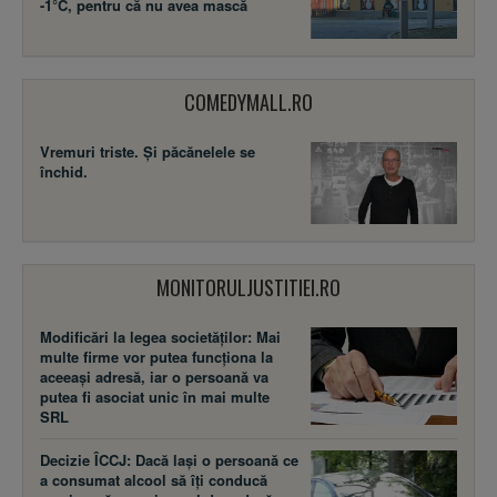
-1°C, pentru că nu avea mască
COMEDYMALL.RO
Vremuri triste. Şi păcănelele se
închid.
MONITORULJUSTITIEI.RO
Modificări la legea societăţilor: Mai
multe firme vor putea funcţiona la
aceeaşi adresă, iar o persoană va
putea fi asociat unic în mai multe
SRL
Decizie ÎCCJ: Dacă laşi o persoană ce
a consumat alcool să îţi conducă