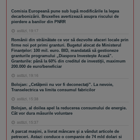
Comisia Europeană pune sub lupă modificările la legea
decarbonizării. Bruxelles avertizează asupra riscului de
pierdere a banilor din PNRR
astăzi, 19:17
Românii din străinătate ce vor să dezvolte afaceri locale prin
firme noi pot primi granturi. Bugetul alocat de Ministerul
Finanţelor: 100 mil. euro. BID, mandatată să gestioneze
granturile programului „Diaspora Investeşte Acasă”.
Granturile: până la 60% din creditul de investiţii, maximum
200.000 de euro/beneficiar
astăzi, 19:16
Bolojan: „Cetăţenii nu vor fi deconectaţi”. La nevoie,
Transelectrica va limita consumul fabricilor
astăzi, 15:38
Bolojan, al doilea apel la reducerea consumului de energie.
Cât vor dura măsurile voluntare
astăzi, 15:37
A parcat maşini, a livrat mâncare şi a vândut articole de
petreceri. Astazi conduce o companie de 74 mld dolari si