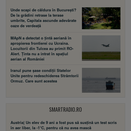
Unde scapi de căldura în București?
De la grădini retrase la terase
umbrite, Capitala ascunde adevărate
oaze de verdeață
MApN a detectat o țintă aeriană în
apropierea frontierei cu Ucraina.
Locuitorii din Tulcea au primit RO-
Alert. Ținta nu a intrat în spațiul
aerian al României
Iranul pune șase condiții Statelor
Unite pentru redeschiderea Strâmtorii
Ormuz. Care sunt acestea
SMARTRADIO.RO
Austria| Un elev de 9 ani a fost pus să susţină un test scris
în aer liber, la -1°C, pentru că nu avea mască