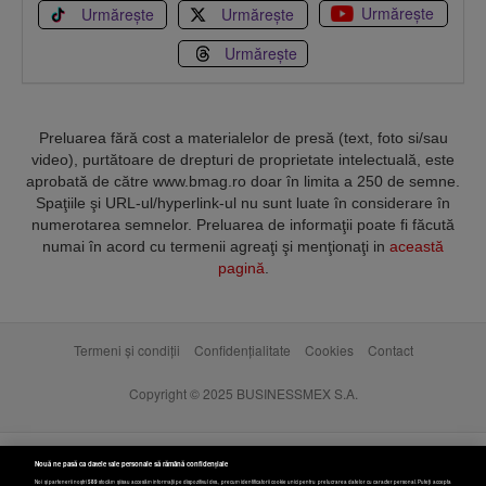
Urmărește
Urmărește
Urmărește
Urmărește
Preluarea fără cost a materialelor de presă (text, foto si/sau
video), purtătoare de drepturi de proprietate intelectuală, este
aprobată de către www.bmag.ro doar în limita a 250 de semne.
Spaţiile şi URL-ul/hyperlink-ul nu sunt luate în considerare în
numerotarea semnelor. Preluarea de informaţii poate fi făcută
numai în acord cu termenii agreaţi şi menţionaţi in
această
pagină
.
Termeni și condiții
Confidențialitate
Cookies
Contact
Copyright © 2025 BUSINESSMEX S.A.
Nouă ne pasă ca datele tale personale să rămână confidențiale
Noi și partenerii noștri
589
stocăm și/sau accesăm informații pe dispozitivul dvs., precum identificatorii cookie unici pentru prelucrarea datelor cu caracter personal. Puteți accepta