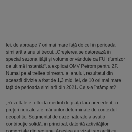
lei, de aproape 7 ori mai mare faţă de cel în perioada
similară a anului trecut. „Creşterea se datorează în
special sezonalităţii şi volumelor vândute ca FUI (furnizor
de ultimă instanţă)“, a explicat OMV Petrom pentru ZF.
Numai pe al treilea trimestru al anului, rezultatul din
această divizie a fost de 1,3 mld. lei, de 10 ori mai mare
faţă de perioada similară din 2021. Ce s-a întâmplat?
„Rezultatele reflectă mediul de piaţă fără precedent, cu
preţuri ridicate ale măr­fu­rilor determinate de contextul
geopolitic. Segmentul de gaze naturale a avut o
contribuţie solidă, în principal, datorită acti­vităţilor
comerciale din regiune. Acestea au vizat tranzacţii cu