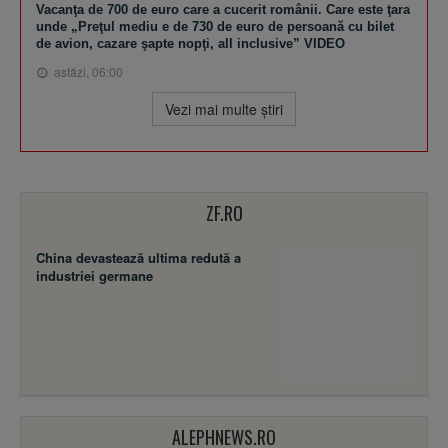
Vacanţa de 700 de euro care a cucerit românii. Care este ţara
unde „Preţul mediu e de 730 de euro de persoană cu bilet
de avion, cazare şapte nopţi, all inclusive” VIDEO
astăzi, 06:00
Vezi mai multe ştiri
ZF.RO
China devastează ultima redută a
industriei germane
ALEPHNEWS.RO