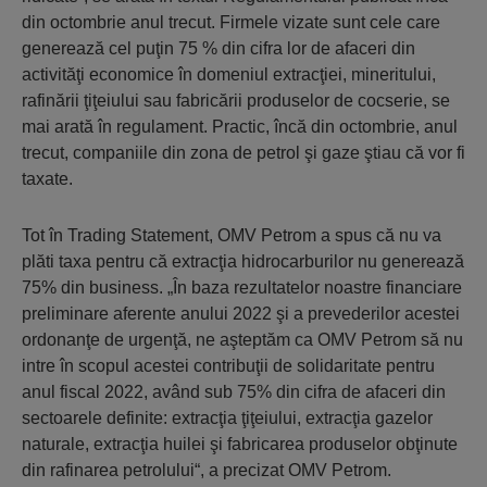
din octombrie anul trecut. Firmele vizate sunt cele care
generează cel puţin 75 % din cifra lor de afaceri din
activităţi economice în domeniul extracţiei, mineritului,
rafinării ţiţeiului sau fabricării produselor de cocserie, se
mai arată în regulament. Practic, încă din octombrie, anul
trecut, companiile din zona de petrol şi gaze ştiau că vor fi
taxate.
Tot în Trading Statement, OMV Petrom a spus că nu va
plăti taxa pentru că extracţia hidrocarburilor nu generează
75% din business. „În baza rezultatelor noastre financiare
preliminare aferente anului 2022 şi a prevederilor acestei
ordonanţe de urgenţă, ne aşteptăm ca OMV Petrom să nu
intre în scopul acestei contribuţii de solidaritate pentru
anul fiscal 2022, având sub 75% din cifra de afaceri din
sectoarele definite: extracţia ţiţeiului, extracţia gazelor
naturale, extracţia huilei şi fabricarea produselor obţinute
din rafinarea petrolului“, a precizat OMV Petrom.