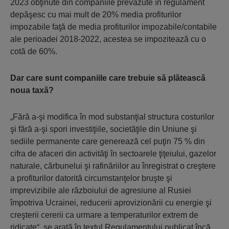
2023 obţinute din companiile prevăzute în regulament
depăşesc cu mai mult de 20% media profiturilor
impozabile faţă de media profiturilor impozabile/contabile
ale perioadei 2018-2022, acestea se impozitează cu o
cotă de 60%.
Dar care sunt companiile care trebuie să plătească
noua taxă?
„Fără a-şi modifica în mod substanţial structura costurilor
şi fără a-şi spori investiţiile, societăţile din Uniune şi
sediile permanente care generează cel puţin 75 % din
cifra de afaceri din activităţi în sectoarele ţiţeiului, gazelor
naturale, cărbunelui şi rafinăriilor au înregistrat o creştere
a profiturilor datorită circumstan­ţelor bruşte şi
imprevizibile ale războiului de agresiune al Rusiei
împotriva Ucrainei, reducerii aprovizionării cu energie şi
creşterii cererii ca urmare a temperaturilor extrem de
ridicate“, se arată în textul Regulamentului publicat încă