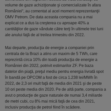
volume de gaze achiziţio­nate şi comercializate în afara
României“, au comentat al acel moment reprezentanţii
OMV Petrom. De data aceasta compania nu a mai
explicat ce a dus la creşterea cu aproape 40% a
cantităţilor de gaze vândute către terţi în ultimele trei luni
ale anului faţă de al treilea trimestru din 2022.
Mai departe, producţia de energie a companiei prin
centrala de la Brazi a atins un maxim de 5 TWh, care
reprezintă circa 10% din toată producţia de energie a
României din 2022, potrivit estimarilor ZF. Pe baza
datelor din piaţă, preţul mediu pentru energia livrată spot
în bandă pe OPCOM a fost de circa 1.238 lei/MWh în
2022, de 2,3 ori mult faţă de media din 2021 şi de peste
10 ori peste media din 2020. Pe de altă parte, compania a
avut o producţie de gaze naturale de numai 3,4 miliarde
de metri cubi, cu 8% mai mică faţă de cea din 2021,
inclusiv producţia de petrol fiind în scădere.