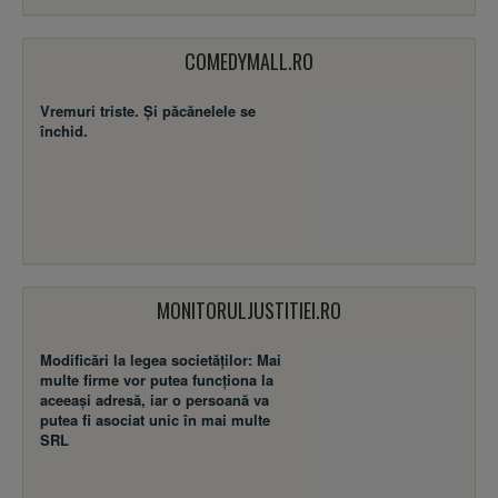
COMEDYMALL.RO
Vremuri triste. Şi păcănelele se
închid.
MONITORULJUSTITIEI.RO
Modificări la legea societăţilor: Mai
multe firme vor putea funcţiona la
aceeaşi adresă, iar o persoană va
putea fi asociat unic în mai multe
SRL