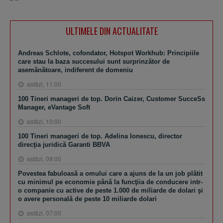
ULTIMELE DIN ACTUALITATE
Andreas Schlote, cofondator, Hotspot Workhub: Principiile
care stau la baza succesului sunt surprinzător de
asemănătoare, indiferent de domeniu
astăzi, 11:00
100 Tineri manageri de top. Dorin Caizer, Customer SucceSs
Manager, eVantage Soft
astăzi, 10:00
100 Tineri manageri de top. Adelina Ionescu, director
direcţia juridică Garanti BBVA
astăzi, 09:00
Povestea fabuloasă a omului care a ajuns de la un job plătit
cu minimul pe economie până la funcţiia de conducere intr-
o companie cu active de peste 1.000 de miliarde de dolari şi
o avere personală de peste 10 miliarde dolari
astăzi, 07:00