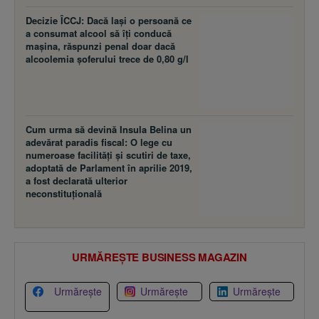
Decizie ÎCCJ: Dacă laşi o persoană ce
a consumat alcool să îţi conducă
maşina, răspunzi penal doar dacă
alcoolemia şoferului trece de 0,80 g/l
Cum urma să devină Insula Belina un
adevărat paradis fiscal: O lege cu
numeroase facilităţi şi scutiri de taxe,
adoptată de Parlament în aprilie 2019,
a fost declarată ulterior
neconstituţională
URMĂREȘTE BUSINESS MAGAZIN
Urmărește
Urmărește
Urmărește