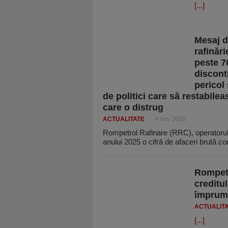
[...]
Mesaj d
rafinăr
peste 70
disconti
pericol
de politici care să restabile
care o distrug
ACTUALITATE
4 nov 2025
Rompetrol Rafinare (RRC), operatorul r
anului 2025 o cifră de afaceri brută c
Rompet
creditul
împrumu
ACTUALIT
[...]