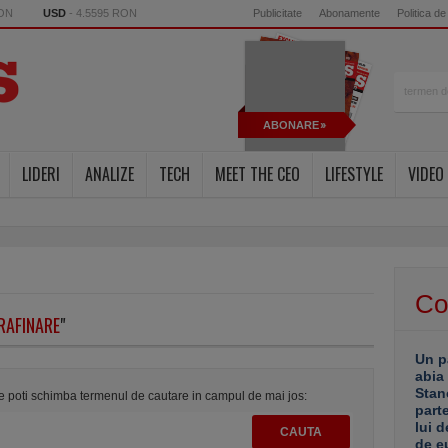
RON
USD
- 4.5595 RON
Publicitate
Abonamente
Politica de
ABONARE
LIDERI
ANALIZE
TECH
MEET THE CEO
LIFESTYLE
VIDEO
Co
RAFINARE
"
Un p
abia
Stan
te poti schimba termenul de cautare in campul de mai jos:
part
lui d
de e