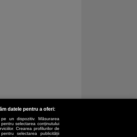
răm datele pentru a oferi:
 pe un dispozitiv. Măsurarea
r pentru selectarea conținutului
iciilor. Crearea profilurilor de
 pentru selectarea publicității
LIFESTYLE
SPECIAL
OPINII