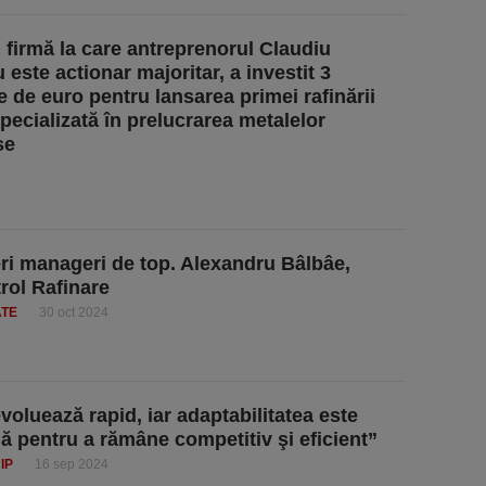
, firmă la care antreprenorul Claudiu
este actionar majoritar, a investit 3
e de euro pentru lansarea primei rafinării
specializată în prelucrarea metalelor
se
eri manageri de top. Alexandru Bâlbâe,
ol Rafinare
ATE
30 oct 2024
voluează rapid, iar adaptabilitatea este
lă pentru a rămâne competitiv şi eficient”
IP
16 sep 2024