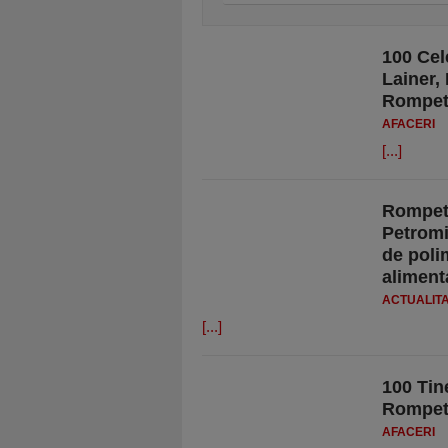
100 Cel
Lainer,
Rompetr
AFACERI
[...]
Rompetr
Petromi
de polim
aliment
ACTUALIT
[...]
100 Tin
Rompetr
AFACERI