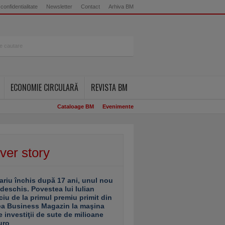
 confidentialitate
Newsletter
Contact
Arhiva BM
ECONOMIE CIRCULARĂ
REVISTA BM
Cataloage BM
Evenimente
ver story
ariu închis după 17 ani, unul nou
 deschis. Povestea lui Iulian
ciu de la primul premiu primit din
ea Business Magazin la maşina
e investiţii de sute de milioane
uro