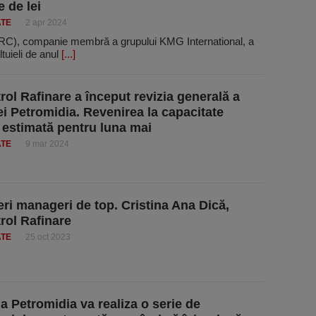
e de lei
ATE
2 apr 2024
RRC), companie membră a grupului KMG International, a
ltuieli de anul
[...]
ol Rafinare a început revizia generală a
iei Petromidia. Revenirea la capacitate
 estimată pentru luna mai
ATE
9 mar 2024
eri manageri de top. Cristina Ana Dică,
ol Rafinare
ATE
25 oct 2023
ia Petromidia va realiza o serie de