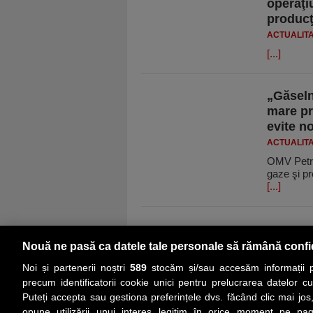
operaţi
producţ
ACTUALIT
[...]
„Găseln
mare pr
evite no
ACTUALIT
OMV Petrom
gaze şi pr
[...]
Nouă ne pasă ca datele tale personale să rămână confi
Noi și partenerii noștri
589
stocăm și/sau accesăm informații pe
precum identificatorii cookie unici pentru prelucrarea datelor c
Puteți accepta sau gestiona preferințele dvs. făcând clic mai jos,
PRIMA PAGINĂ
ACTUALITATE
CO
opune utilizării unui interes legitim în orice moment pe pag