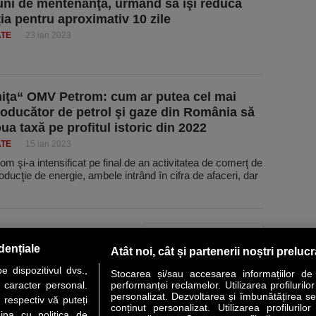
uni de mentenanţă, urmând să îşi reducă
ia pentru aproximativ 10 zile
ATE
23 ian 2023
iţa“ OMV Petrom: cum ar putea cel mai
oducător de petrol şi gaze din România să
ua taxă pe profitul istoric din 2022
ATE
15 ian 2023
 şi-a intensificat pe final de an activitatea de comerţ de
oducţie de energie, ambele intrând în cifra de afaceri, dar
PAGINA URMĂTOARE »
dențiale
Atât noi, cât și partenerii noștri preluc
 dispozitivul dvs.,
Stocarea și/sau accesarea informațiilor de
u caracter personal.
performanței reclamelor. Utilizarea profilurilo
personalizat. Dezvoltarea și îmbunătățirea serv
 respectiv vă puteți
conținut personalizat. Utilizarea profilurilor
VER STORY
LIDERI
ANALIZE
HI-TECH
MEET THE CEO
ina cu politica de