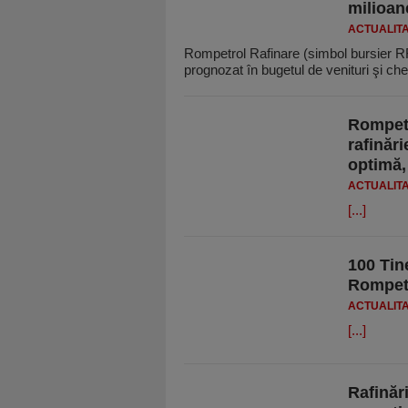
milioan
ACTUALIT
Rompetrol Rafinare (simbol bursier 
prognozat în bugetul de venituri şi che
Rompetr
rafinăr
optimă,
ACTUALIT
[...]
100 Tin
Rompetr
ACTUALIT
[...]
Rafinăr