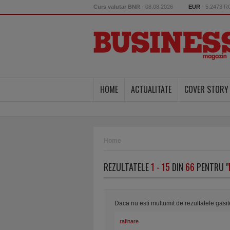
Curs valutar BNR
- 08.08.2026
EUR
- 5.2473 
HOME
ACTUALITATE
COVER STORY
Home
REZULTATELE
1 - 15
DIN
66
PENTRU "
Daca nu esti multumit de rezultatele gasi