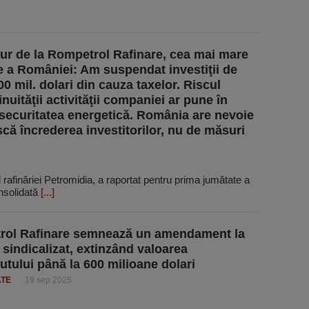
ur de la Rompetrol Rafinare, cea mai mare
ie a României: Am suspendat investiţii de
0 mil. dolari din cauza taxelor. Riscul
nuităţii activităţii companiei ar pune în
 securitatea energetică. România are nevoie
ască încrederea investitorilor, nu de măsuri
afinăriei Petro­midia, a raportat pentru prima jumătate a
onsolidată
[...]
rol Rafinare semnează un amendament la
 sindicalizat, extinzând valoarea
tului până la 600 milioane dolari
ATE
19 sep 2025