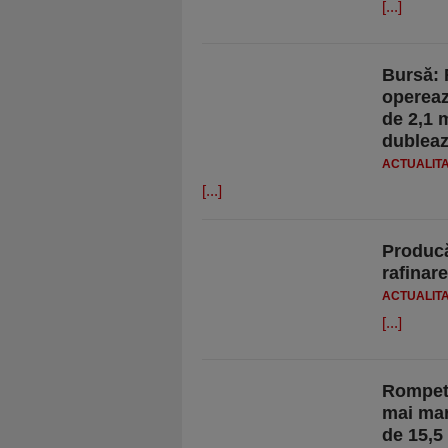
[...]
Bursă: 
opereaz
de 2,1 m
dublează
ACTUALIT
[...]
Producă
rafinar
ACTUALIT
[...]
Rompetr
mai mar
de 15,5 