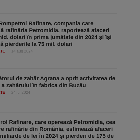
Rompetrol Rafinare, compania care
ă rafinăria Petromidia, raportează afaceri
ld. dolari în prima jumătate din 2024 şi îşi
 pierderile la 75 mil. dolari
ATE
14 aug 2024
torul de zahăr Agrana a oprit activitatea de
e a zahărului în fabrica din Buzău
ATE
24 iul 2024
ol Rafinare, care operează Petromidia, cea
e rafinărie din România, estimează afaceri
miliarde de lei în 2024 şi pierderi de 175 de