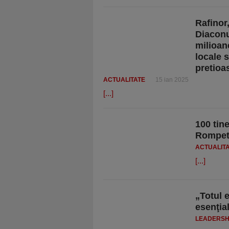
Rafinor
Diaconu 
milioan
locale 
pretioa
ACTUALITATE
15 ian 2025
[...]
100 tin
Rompetr
ACTUALIT
[...]
„Totul e
esenţia
LEADERSH