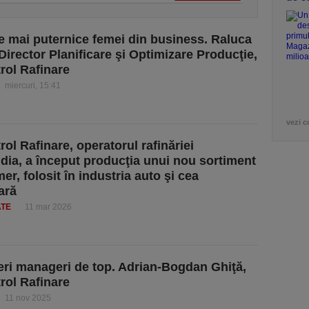
e mai puternice femei din business. Raluca
 Director Planificare şi Optimizare Producţie,
ol Rafinare
miercuri, 15:41
vezi c
ol Rafinare, operatorul rafinăriei
dia, a început producţia unui nou sortiment
er, folosit în industria auto şi cea
ară
ATE
11 mar 2026
eri manageri de top. Adrian-Bogdan Ghiţă,
ol Rafinare
11 nov 2025