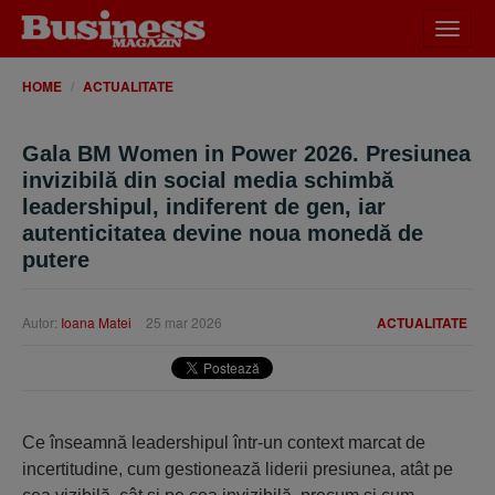
Desch
meniu
HOME
ACTUALITATE
Gala BM Women in Power 2026. Presiunea
invizibilă din social media schimbă
leadershipul, indiferent de gen, iar
autenticitatea devine noua monedă de
putere
Autor:
Ioana Matei
25 mar 2026
ACTUALITATE
Ce înseamnă leader­shipul într-un context marcat de
incertitu­dine, cum gestionează liderii presiunea, atât pe