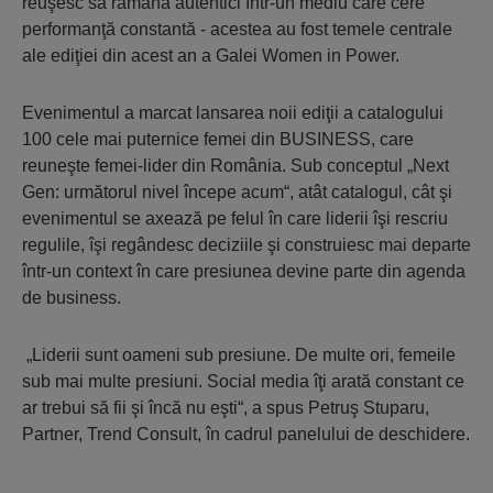
reuşesc să rămână autentici într-un mediu care cere
performanţă constantă - acestea au fost temele centrale
ale ediţiei din acest an a Galei Women in Power.
Evenimentul a marcat lansarea noii ediţii a catalogului
100 cele mai puternice femei din BUSINESS, care
reuneşte femei-lider din România. Sub conceptul „Next
Gen: următorul nivel începe acum“, atât catalogul, cât şi
evenimentul se axează pe felul în care liderii îşi rescriu
regulile, îşi regândesc deciziile şi construiesc mai departe
într-un context în care presiunea devine parte din agenda
de business.
„Liderii sunt oameni sub presiune. De multe ori, femeile
sub mai multe presiuni. Social media îţi arată constant ce
ar trebui să fii şi încă nu eşti“, a spus Petruş Stuparu,
Partner, Trend Consult, în cadrul panelului de deschidere.