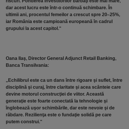
riscuri. Ponderea investitorilor bărbaţi este mai mare,
dar acest lucru este într-o continuă schimbare. În
ultimii ani, procentul femeilor a crescut spre 20–25%,
iar România este campioană europeană în cadrul
grupului la acest capitol.“
Oana Ilaş, Director General Adjunct Retail Banking,
Banca Transilvania
:
„Echilibrul este ca un dans între rigoare şi suflet, între
disciplină şi curaj, între claritate şi acea scânteie care
devine motorul construcţiei de viitor. Această
generaţie este foarte conectată la tehnologie şi
înglobează uşor schimbările, dar este nevoie şi de
răbdare. Rezilienţa este o fundaţie solidă pe care
putem construi.“