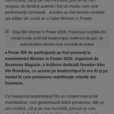
cea vizibilă, cât şi pe cea invizibilă, precum şi cum
reuşesc să rămână autentici într-un mediu care cere
performanţă constantă - acestea au fost temele centrale
ale ediţiei din acest an a Galei Women in Power.
♦
Peste 300 de participanţi au fost prezenţi la
evenimentul Women in Power 2026, organizat de
Business Magazin, o întâlnire dedicată femeilor lider
din România, cu accent pe leadershipul în era AI şi pe
modul în care presiunea redefineşte rolurile din
business.
Ce înseamnă leader­shipul într-un context marcat de
incertitu­dine, cum gestionează liderii presiunea, atât pe
cea vizibilă, cât şi pe cea invizibilă, precum şi cum