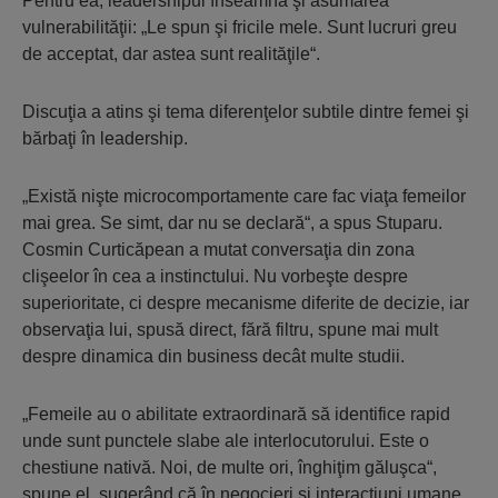
Pentru ea, leadershipul înseamnă şi asumarea
vulnerabilităţii: „Le spun şi fricile mele. Sunt lucruri greu
de acceptat, dar astea sunt realităţile“.
Discuţia a atins şi tema diferenţelor subtile dintre femei şi
bărbaţi în leadership.
„Există nişte microcomportamente care fac viaţa femeilor
mai grea. Se simt, dar nu se declară“, a spus Stuparu.
Cosmin Curticăpean a mutat conversaţia din zona
clişeelor în cea a instinctului. Nu vorbeşte despre
superioritate, ci despre mecanisme diferite de decizie, iar
observaţia lui, spusă direct, fără filtru, spune mai mult
despre dinamica din business decât multe studii.
„Femeile au o abilitate extraordinară să identifice rapid
unde sunt punctele slabe ale interlocu­torului. Este o
chestiune nativă. Noi, de multe ori, înghiţim găluşca“,
spune el, sugerând că în negocieri şi interacţiuni umane