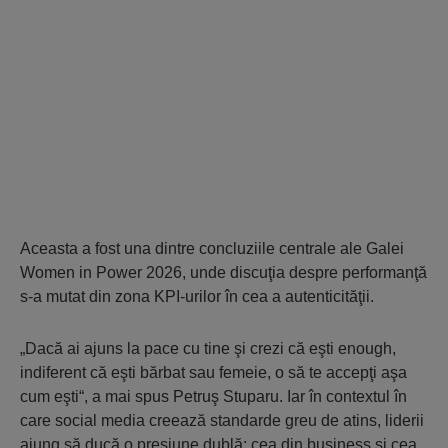
Aceasta a fost una dintre concluziile centrale ale Galei
Women in Power 2026, unde discuţia despre performanţă
s-a mutat din zona KPI-urilor în cea a autenticităţii.
„Dacă ai ajuns la pace cu tine şi crezi că eşti enough,
indiferent că eşti bărbat sau femeie, o să te accepţi aşa
cum eşti“, a mai spus Petruş Stuparu. Iar în contextul în
care social media creează standarde greu de atins, liderii
ajung să ducă o presiune dublă: cea din business şi cea