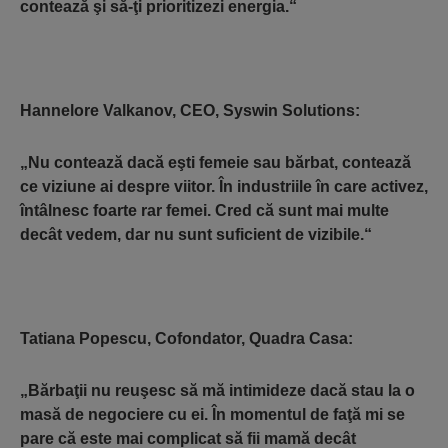
contează şi să-ţi prioritizezi energia.“
Hannelore Valkanov, CEO, Syswin Solutions
:
„Nu contează dacă eşti femeie sau bărbat, contează
ce viziune ai despre viitor. În industriile în care activez,
întâlnesc foarte rar femei. Cred că sunt mai multe
decât vedem, dar nu sunt suficient de vizibile.“
Tatiana Popescu,
Cofondator, Quadra Casa:
„Bărbaţii nu reuşesc să mă intimideze dacă stau la o
masă de negociere cu ei. În momentul de faţă mi se
pare că este mai complicat să fii mamă decât