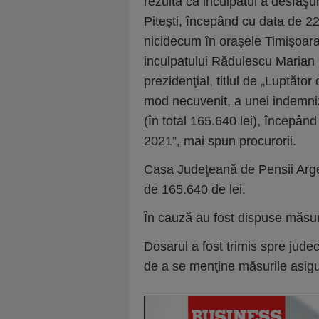
rezulta că inculpatul a desfăşur
Piteşti, începând cu data de 2
nicidecum în oraşele Timişoara
inculpatului Rădulescu Marian C
prezidenţial, titlul de „Luptăto
mod necuvenit, a unei indemniza
(în total 165.640 lei), începâ
2021”, mai spun procurorii.
Casa Judeţeană de Pensii Argeş
de 165.640 de lei.
În cauză au fost dispuse măsuri 
Dosarul a fost trimis spre jud
de a se menţine măsurile asigu