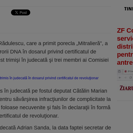
ZF C
servi
ădulescu, care a primit porecla „Mitralieră”, a
distr
rorii DNA în dosarul privind certificatul de
pentr
ost trimişi în judecată şi trei membri ai Comisiei
antre
is în judecată pe fostul deputat Cătălin Marian
tru săvârşirea infracţiunilor de complicitate la
foloase necuvenite şi fals în declaraţii în formă
rtificatul de revoluţionar.
 judecată Adrian Sanda, la data faptei secretar de