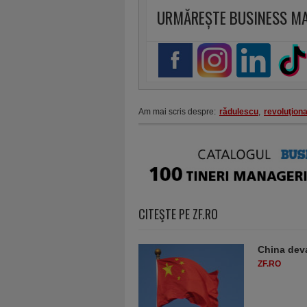
URMĂREȘTE BUSINESS M
Am mai scris despre:
rădulescu
,
revoluţion
CITEŞTE PE ZF.RO
China deva
ZF.RO