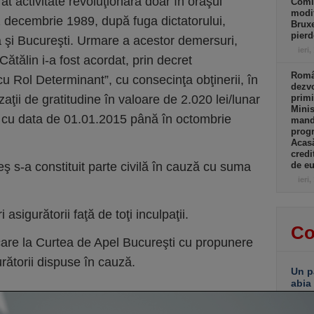
at activitate revoluţionară doar în oraşul
Comi
modif
2 decembrie 1989, după fuga dictatorului,
Bruxe
pierd
 şi Bucureşti. Urmare a acestor demersuri,
ieri,
ătălin i-a fost acordat, prin decret
Român
r cu Rol Determinant”, cu consecinţa obţinerii, în
dezvo
ţii de gratitudine în valoare de 2.020 lei/lunar
primi
Minis
nd cu data de 01.01.2015 până în octombrie
manda
progr
Acasă
credi
 s-a constituit parte civilă în cauză cu suma
de eu
ieri,
asigurătorii faţă de toţi inculpaţii.
Co
ecare la Curtea de Apel Bucureşti cu propunere
rătorii dispuse în cauză.
Un p
abia
Stan
part