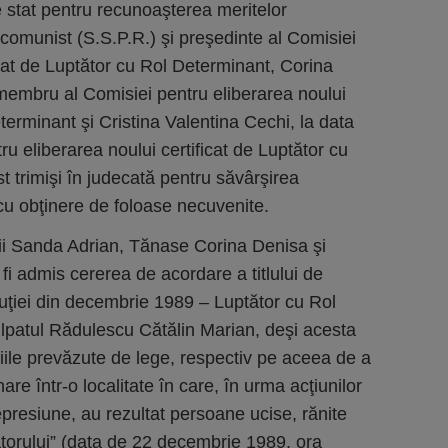
de stat pentru recunoaşterea meritelor
i comunist (S.S.P.R.) şi preşedinte al Comisiei
icat de Luptător cu Rol Determinant, Corina
membru al Comisiei pentru eliberarea noului
eterminant şi Cristina Valentina Cechi, la data
u eliberarea noului certificat de Luptător cu
t trimişi în judecată pentru săvârşirea
 cu obţinere de foloase necuvenite.
aţii Sanda Adrian, Tănase Corina Denisa şi
r fi admis cererea de acordare a titlului de
luţiei din decembrie 1989 – Luptător cu Rol
lpatul Rădulescu Cătălin Marian, deşi acesta
iile prevăzute de lege, respectiv pe aceea de a
onare într-o localitate în care, în urma acţiunilor
represiune, au rezultat persoane ucise, rănite
atorului” (data de 22 decembrie 1989, ora