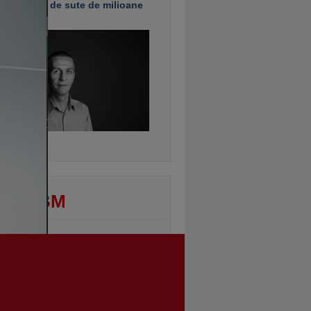
e investiţii de sute de milioane
uro
ontinuarea
DEO BM