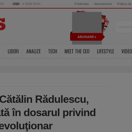
RON
USD
- 4.5595 RON
Publicitate
Abonamente
Politica de
ABONARE
Y
LIDERI
ANALIZE
TECH
MEET THE CEO
LIFESTYLE
VIDEO
 Cătălin Rădulescu,
ată în dosarul privind
revoluţionar