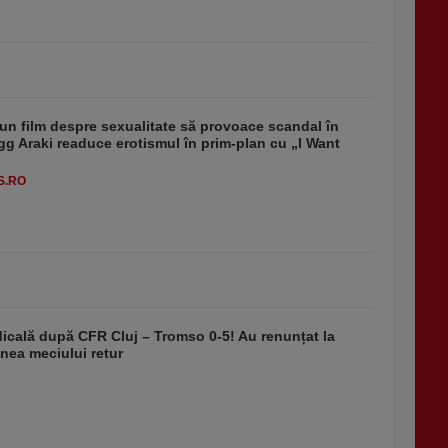
un film despre sexualitate să provoace scandal în
g Araki readuce erotismul în prim-plan cu „I Want
S.RO
dicală după CFR Cluj – Tromso 0-5! Au renunțat la
nea meciului retur