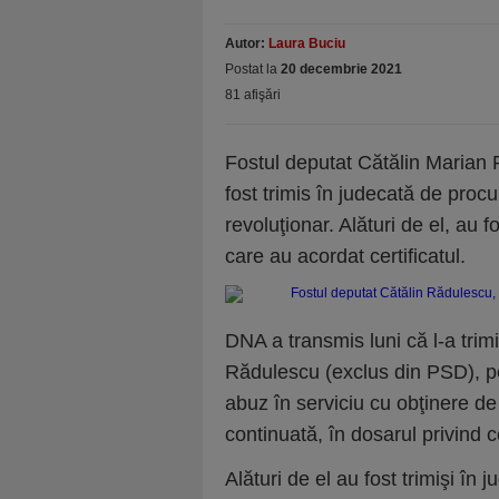
Autor:
Laura Buciu
Postat la
20 decembrie 2021
81 afişări
Fostul deputat Cătălin Marian R
fost trimis în judecată de procu
revoluţionar. Alături de el, au f
care au acordat certificatul.
DNA a transmis luni că l-a trim
Rădulescu (exclus din PSD), pen
abuz în serviciu cu obţinere de 
continuată, în dosarul privind ce
Alături de el au fost trimişi în