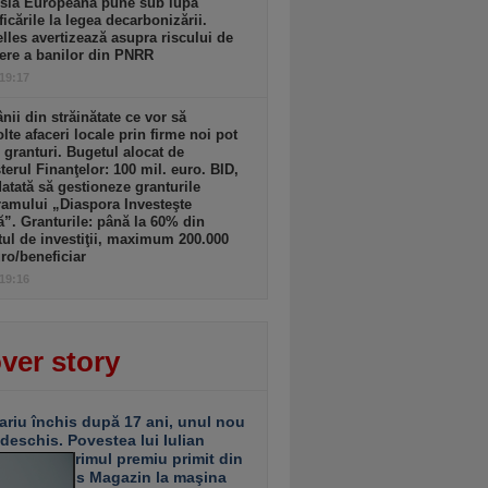
sia Europeană pune sub lupă
icările la legea decarbonizării.
lles avertizează asupra riscului de
ere a banilor din PNRR
 19:17
ii din străinătate ce vor să
lte afaceri locale prin firme noi pot
 granturi. Bugetul alocat de
terul Finanţelor: 100 mil. euro. BID,
tată să gestioneze granturile
amului „Diaspora Investeşte
”. Granturile: până la 60% din
tul de investiţii, maximum 200.000
ro/beneficiar
 19:16
ver story
ariu închis după 17 ani, unul nou
 deschis. Povestea lui Iulian
ciu de la primul premiu primit din
ea Business Magazin la maşina