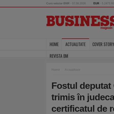
Curs valutar BNR
- 07.08.2026
EUR
- 5.2473 
HOME
ACTUALITATE
COVER STOR
REVISTA BM
Home
Actualitate
Fostul deputat
trimis în judec
certificatul de 