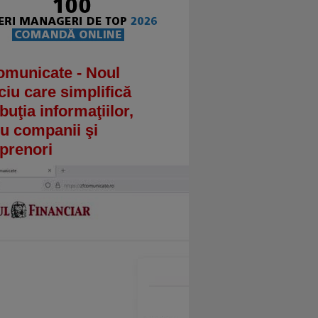
omunicate - Noul
ciu care simplifică
ibuţia informaţiilor,
u companii şi
prenori