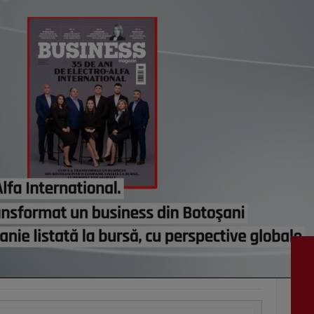
lui d
de e
vezi c
VI