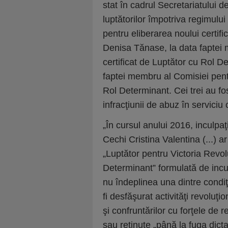
stat în cadrul Secretariatului 
luptătorilor împotriva regimulu
pentru eliberarea noului certif
Denisa Tănase, la data faptei 
certificat de Luptător cu Rol D
faptei membru al Comisiei pentr
Rol Determinant. Cei trei au fos
infracţiunii de abuz în serviciu
„În cursul anului 2016, inculp
Cechi Cristina Valentina (...) a
„Luptător pentru Victoria Revo
Determinant” formulată de incu
nu îndeplinea una dintre condiţ
fi desfăşurat activităţi revoluţi
şi confruntărilor cu forţele de 
sau reţinute „până la fuga dict