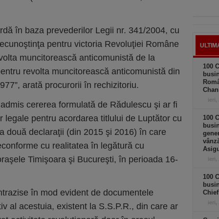
rdă în baza prevederilor Legii nr. 341/2004, cu
d recunoştinţa pentru victoria Revoluţiei Române
ULTIM
volta muncitorească anticomunistă de la
100 C
entru revolta muncitorească anticomunistă din
busin
Româ
977”, arată procurorii în rechizitoriu.
Chan
ieri,
 admis cererea formulată de Rădulescu şi ar fi
or legale pentru acordarea titlului de Luptător cu
100 C
busin
 două declaraţii (din 2015 şi 2016) în care
gener
vânză
econforme cu realitatea în legătură cu
Asigu
 oraşele Timişoara şi Bucureşti, în perioada 16-
ieri,
100 C
busin
contrazise în mod evident de documentele
Chief
ieri,
iv al acestuia, existent la S.S.P.R., din care ar