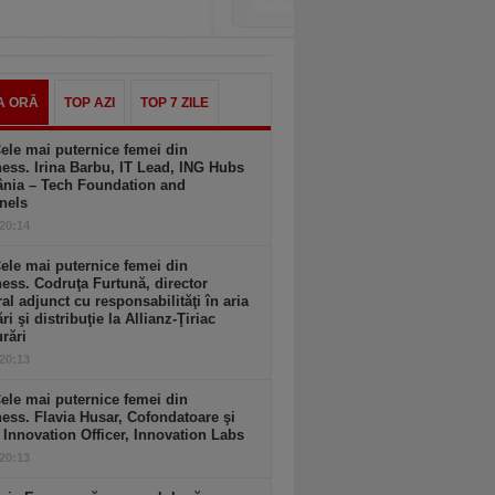
A ORĂ
TOP AZI
TOP 7 ZILE
ele mai puternice femei din
ess. Irina Barbu, IT Lead, ING Hubs
nia – Tech Foundation and
nels
 20:14
ele mai puternice femei din
ess. Codruţa Furtună, director
al adjunct cu responsabilităţi în aria
ri şi distribuţie la Allianz-Ţiriac
rări
 20:13
ele mai puternice femei din
ess. Flavia Husar, Cofondatoare şi
 Innovation Officer, Innovation Labs
 20:13