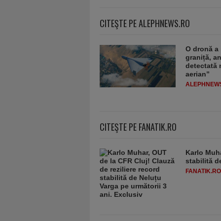
CITEŞTE PE ALEPHNEWS.RO
O dronă a 
graniță, a
detectată 
aerian”
ALEPHNEW
CITEŞTE PE FANATIK.RO
Karlo Muha
stabilită 
FANATIK.RO