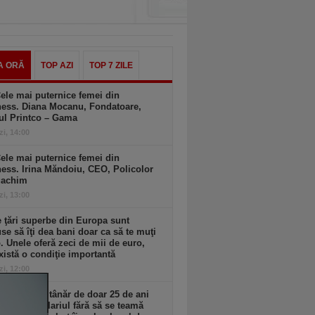
A ORĂ
TOP AZI
TOP 7 ZILE
ele mai puternice femei din
ness. Diana Mocanu, Fondatoare,
ul Printco – Gama
zi, 14:00
ele mai puternice femei din
ess. Irina Măndoiu, CEO, Policolor
gachim
zi, 13:00
 ţări superbe din Europa sunt
se să îţi dea bani doar ca să te muţi
. Unele oferă zeci de mii de euro,
xistă o condiţie importantă
zi, 12:00
 reuşit un tânăr de doar 25 de ani
i tripleze salariul fără să se teamă