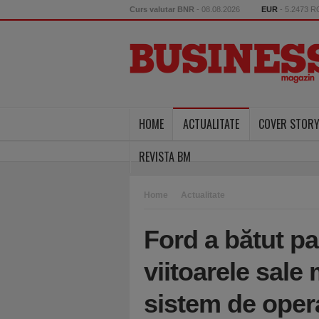
Curs valutar BNR
- 08.08.2026
EUR
- 5.2473 
HOME
ACTUALITATE
COVER STOR
REVISTA BM
Home
Actualitate
Ford a bătut p
viitoarele sale
sistem de oper