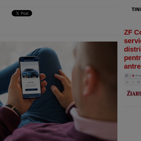
ZF C
servi
distr
pentr
antre