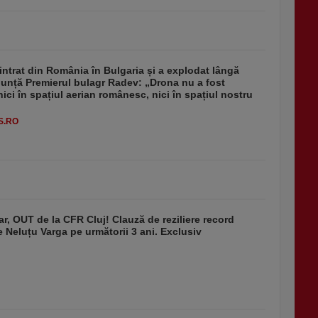
intrat din România în Bulgaria și a explodat lângă
nunță Premierul bulagr Radev: „Drona nu a fost
nici în spațiul aerian românesc, nici în spațiul nostru
S.RO
r, OUT de la CFR Cluj! Clauză de reziliere record
de Neluțu Varga pe următorii 3 ani. Exclusiv