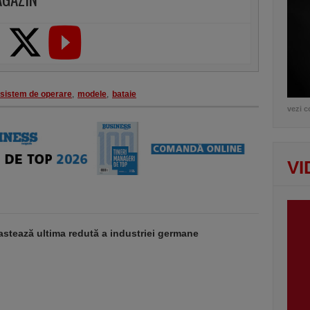
sistem de operare
,
modele
,
bataie
vezi c
VI
stează ultima redută a industriei germane