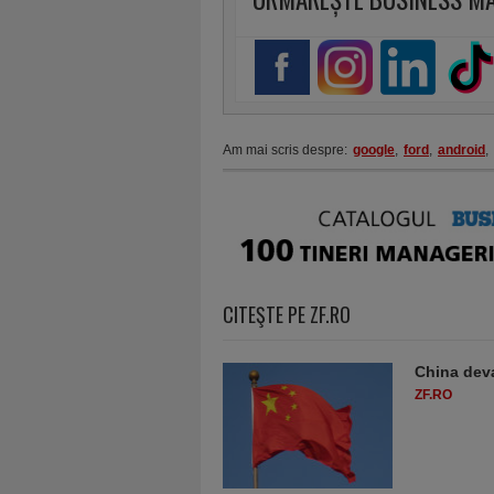
Am mai scris despre:
google
,
ford
,
android
,
CITEŞTE PE ZF.RO
China deva
ZF.RO