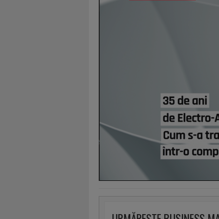
URMĂREȘTE BUSINESS M