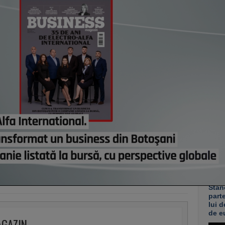
nicio
muncă
învăţ
astă
Mai m
Româ
anual
„Ave
muncă
Avem 
antre
astă
Co
Un p
abia
Stan
part
lui d
de e
AGAZIN