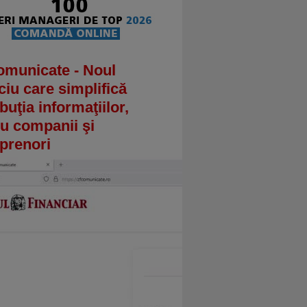
omunicate - Noul
ciu care simplifică
ibuţia informaţiilor,
u companii şi
prenori