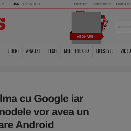
RON
USD
- 4.5595 RON
Publicitate
Abonamente
Politica de
ABONARE
Y
LIDERI
ANALIZE
TECH
MEET THE CEO
LIFESTYLE
VIDEO
alma cu Google iar
 modele vor avea un
are Android