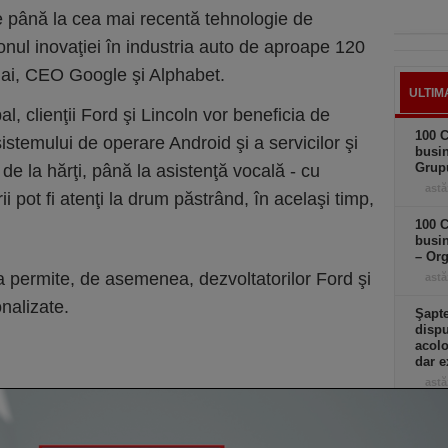
e până la cea mai recentă tehnologie de
tonul inovaţiei în industria auto de aproape 120
hai, CEO Google şi Alphabet.
ULTIM
l, clienţii Ford şi Lincoln vor beneficia de
100 C
sistemului de operare Android şi a servicilor şi
busi
Grup
 de la hărţi, până la asistenţă vocală - cu
astă
ii pot fi atenţi la drum păstrând, în acelaşi timp,
100 C
busin
– Or
 permite, de asemenea, dezvoltatorilor Ford şi
astă
onalizate.
Şapte
dispu
acolo
dar e
astă
Cum a
să îş