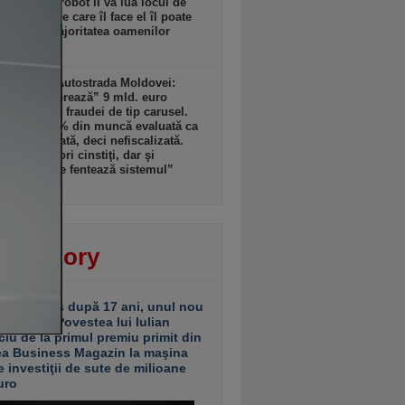
dată că un robot îi va lua locul de
. Lucrul pe care îl face el îl poate
a şi face majoritatea oamenilor
zi, 10:40
ult decât Autostrada Moldovei:
nia „sângerează” 9 mld. euro
. din cauza fraudei de tip carusel.
m peste 20% din muncă evaluată ca
 nedeclarată, deci nefiscalizată.
antreprenori cinstiţi, dar şi
prenori care fentează sistemul”
zi, 10:38
ver story
ariu închis după 17 ani, unul nou
 deschis. Povestea lui Iulian
ciu de la primul premiu primit din
ea Business Magazin la maşina
e investiţii de sute de milioane
uro