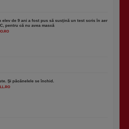
 elev de 9 ani a fost pus să susţină un test scris în aer
-1°C, pentru că nu avea mască
O.RO
ste. Şi păcănelele se închid.
LL.RO