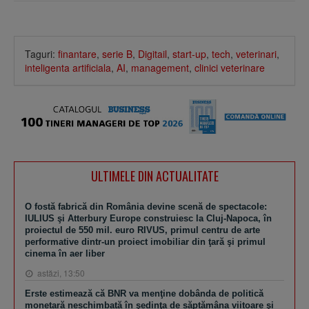
Taguri:
finantare
,
serie B
,
Digitail
,
start-up
,
tech
,
veterinari
,
inteligenta artificiala
,
AI
,
management
,
clinici veterinare
ULTIMELE DIN ACTUALITATE
O fostă fabrică din România devine scenă de spectacole:
IULIUS şi Atterbury Europe construiesc la Cluj-Napoca, în
proiectul de 550 mil. euro RIVUS, primul centru de arte
performative dintr-un proiect imobiliar din ţară şi primul
cinema în aer liber
astăzi, 13:50
Erste estimează că BNR va menţine dobânda de politică
monetară neschimbată în şedinţa de săptămâna viitoare şi