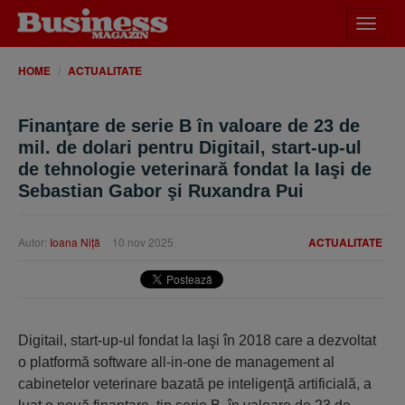
Desch
meniu
HOME
ACTUALITATE
Finanţare de serie B în valoare de 23 de
mil. de dolari pentru Digitail, start-up-ul
de tehnologie veterinară fondat la Iaşi de
Sebastian Gabor şi Ruxandra Pui
Autor:
Ioana Niţă
10 nov 2025
ACTUALITATE
Digitail, start-up-ul fondat la Iaşi în 2018 care a dezvoltat
o platformă software all-in-one de management al
cabinetelor veterinare bazată pe inteligenţă artificială, a