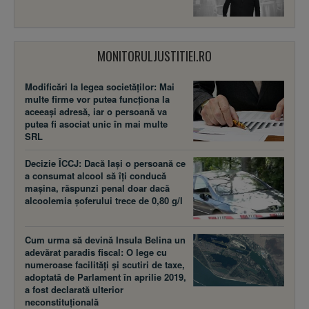
MONITORULJUSTITIEI.RO
Modificări la legea societăţilor: Mai
multe firme vor putea funcţiona la
aceeaşi adresă, iar o persoană va
putea fi asociat unic în mai multe
SRL
Decizie ÎCCJ: Dacă laşi o persoană ce
a consumat alcool să îţi conducă
maşina, răspunzi penal doar dacă
alcoolemia şoferului trece de 0,80 g/l
Cum urma să devină Insula Belina un
adevărat paradis fiscal: O lege cu
numeroase facilităţi şi scutiri de taxe,
adoptată de Parlament în aprilie 2019,
a fost declarată ulterior
neconstituţională