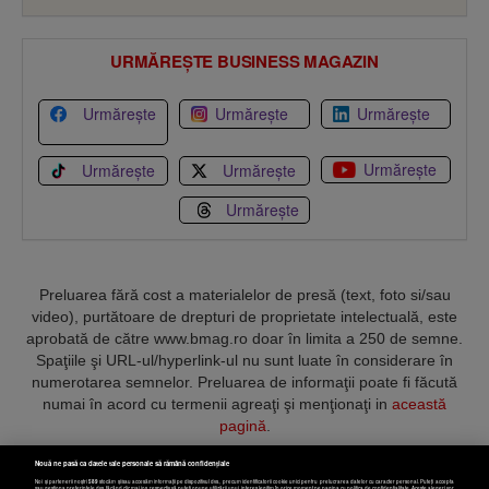
URMĂREȘTE BUSINESS MAGAZIN
Urmărește
Urmărește
Urmărește
Urmărește
Urmărește
Urmărește
Urmărește
Preluarea fără cost a materialelor de presă (text, foto si/sau
video), purtătoare de drepturi de proprietate intelectuală, este
aprobată de către www.bmag.ro doar în limita a 250 de semne.
Spaţiile şi URL-ul/hyperlink-ul nu sunt luate în considerare în
numerotarea semnelor. Preluarea de informaţii poate fi făcută
numai în acord cu termenii agreaţi şi menţionaţi in
această
pagină
.
Nouă ne pasă ca datele tale personale să rămână confidențiale
Noi și partenerii noștri
589
stocăm și/sau accesăm informații pe dispozitivul dvs., precum identificatorii cookie unici pentru prelucrarea datelor cu caracter personal. Puteți accepta
sau gestiona preferințele dvs. făcând clic mai jos, respectiv vă puteți opune utilizării unui interes legitim în orice moment pe pagina cu politica de confidențialitate. Aceste alegeri vor