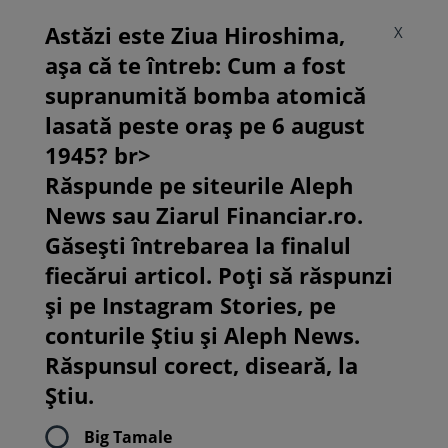
Astăzi este Ziua Hiroshima,
X
așa că te întreb: Cum a fost
supranumită bomba atomică
lasată peste oraș pe 6 august
1945? br>
Răspunde pe siteurile Aleph
News sau Ziarul Financiar.ro.
Găsești întrebarea la finalul
fiecărui articol. Poți să răspunzi
și pe Instagram Stories, pe
conturile Știu și Aleph News.
Răspunsul corect, diseară, la
Știu.
Big Tamale