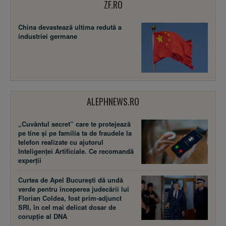
ZF.RO
China devastează ultima redută a
industriei germane
ALEPHNEWS.RO
„Cuvântul secret” care te protejează
pe tine și pe familia ta de fraudele la
telefon realizate cu ajutorul
Inteligenței Artificiale. Ce recomandă
experții
Curtea de Apel București dă undă
verde pentru începerea judecării lui
Florian Coldea, fost prim-adjunct
SRI, în cel mai delicat dosar de
corupție al DNA