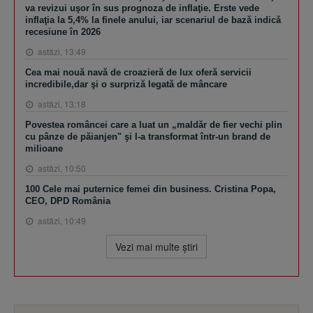
va revizui uşor în sus prognoza de inflaţie. Erste vede
inflaţia la 5,4% la finele anului, iar scenariul de bază indică
recesiune în 2026
astăzi, 13:49
Cea mai nouă navă de croazieră de lux oferă servicii
incredibile,dar şi o surpriză legată de mâncare
astăzi, 13:18
Povestea româncei care a luat un „maldăr de fier vechi plin
cu pânze de păianjen" şi l-a transformat într-un brand de
milioane
astăzi, 10:50
100 Cele mai puternice femei din business. Cristina Popa,
CEO, DPD România
astăzi, 10:49
Vezi mai multe ştiri