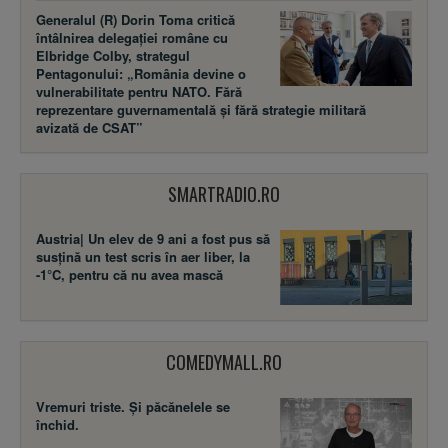
Generalul (R) Dorin Toma critică
întâlnirea delegației române cu
Elbridge Colby, strategul
Pentagonului: „România devine o
vulnerabilitate pentru NATO. Fără
reprezentare guvernamentală și fără strategie militară
avizată de CSAT”
SMARTRADIO.RO
Austria| Un elev de 9 ani a fost pus să
susţină un test scris în aer liber, la
-1°C, pentru că nu avea mască
COMEDYMALL.RO
Vremuri triste. Şi păcănelele se
închid.