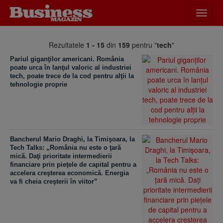
Desch
meniu
Rezultatele
1 - 15
din
159
pentru "
tech
"
Pariul giganţilor americani. România
poate urca în lanţul valoric al industriei
tech, poate trece de la cod pentru alţii la
tehnologie proprie
Bancherul Mario Draghi, la Timişoara, la
Tech Talks: „România nu este o ţară
mică. Daţi prioritate intermedierii
financiare prin pieţele de capital pentru a
accelera creşterea economică. Energia
va fi cheia creşterii în viitor”