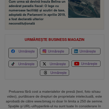
Cum urma să devină Insula Belina un
adevărat paradis fiscal: O lege cu
numeroase facilităţi şi scutiri de taxe,
adoptată de Parlament în aprilie 2019,
a fost declarată ulterior
neconstituţională
URMĂREȘTE BUSINESS MAGAZIN
Urmărește
Urmărește
Urmărește
Urmărește
Urmărește
Urmărește
Urmărește
Preluarea fără cost a materialelor de presă (text, foto si/sau
video), purtătoare de drepturi de proprietate intelectuală, este
aprobată de către www.bmag.ro doar în limita a 250 de semne.
Spaţiile şi URL-ul/hyperlink-ul nu sunt luate în considerare în