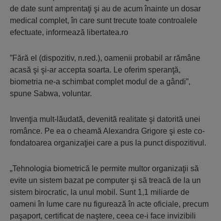
de date sunt amprentaţi şi au de acum înainte un dosar
medical complet, în care sunt trecute toate controalele
efectuate, informează libertatea.ro
”Fără el (dispozitiv, n.red.), oamenii probabil ar rămâne
acasă şi şi-ar accepta soarta. Le oferim speranţă,
biometria ne-a schimbat complet modul de a gândi”,
spune Sabwa, voluntar.
Invenţia mult-lăudată, devenită realitate şi datorită unei
românce. Pe ea o cheamă Alexandra Grigore şi este co-
fondatoarea organizaţiei care a pus la punct dispozitivul.
„Tehnologia biometrică le permite multor organizaţii să
evite un sistem bazat pe computer şi să treacă de la un
sistem birocratic, la unul mobil. Sunt 1,1 miliarde de
oameni în lume care nu figurează în acte oficiale, precum
paşaport, certificat de naştere, ceea ce-i face invizibili