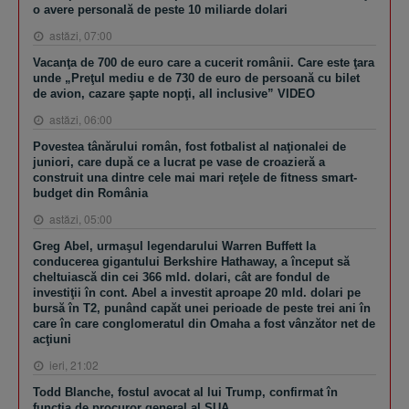
o avere personală de peste 10 miliarde dolari
astăzi, 07:00
Vacanţa de 700 de euro care a cucerit românii. Care este ţara
unde „Preţul mediu e de 730 de euro de persoană cu bilet
de avion, cazare şapte nopţi, all inclusive” VIDEO
astăzi, 06:00
Povestea tânărului român, fost fotbalist al naţionalei de
juniori, care după ce a lucrat pe vase de croazieră a
construit una dintre cele mai mari reţele de fitness smart-
budget din România
astăzi, 05:00
Greg Abel, urmaşul legendarului Warren Buffett la
conducerea gigantului Berkshire Hathaway, a început să
cheltuiască din cei 366 mld. dolari, cât are fondul de
investiţii în cont. Abel a investit aproape 20 mld. dolari pe
bursă în T2, punând capăt unei perioade de peste trei ani în
care în care conglomeratul din Omaha a fost vânzător net de
acţiuni
ieri, 21:02
Todd Blanche, fostul avocat al lui Trump, confirmat în
funcţia de procuror general al SUA