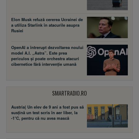
Elon Musk refuză cererea Ucrainei de
a utiliza Starlink în atacurile asupra
Rusiei
OpenAI a întrerupt dezvoltarea noului
model A.I. „Astra”. Este prea
periculos și poate orchestra atacuri
cibernetice fără intervenție umană
SMARTRADIO.RO
Austria| Un elev de 9 ani a fost pus să
susţină un test scris în aer liber, la
-1°C, pentru că nu avea mască