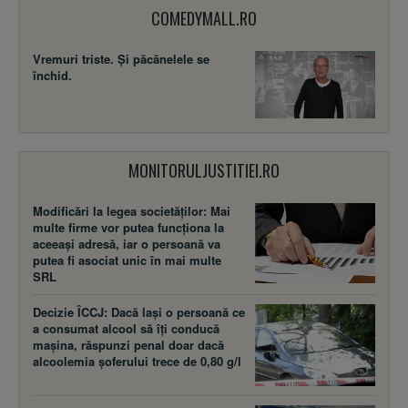
COMEDYMALL.RO
Vremuri triste. Şi păcănelele se
închid.
MONITORULJUSTITIEI.RO
Modificări la legea societăţilor: Mai
multe firme vor putea funcţiona la
aceeaşi adresă, iar o persoană va
putea fi asociat unic în mai multe
SRL
Decizie ÎCCJ: Dacă laşi o persoană ce
a consumat alcool să îţi conducă
maşina, răspunzi penal doar dacă
alcoolemia şoferului trece de 0,80 g/l