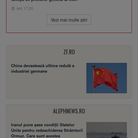
ieri, 17:20
Vezi mai multe ştiri
ZF.RO
China devastează ultima redută a
industriei germane
ALEPHNEWS.RO
Iranul pune șase condiții Statelor
Unite pentru redeschiderea Strâmtorii
Ormuz. Care sunt acestea