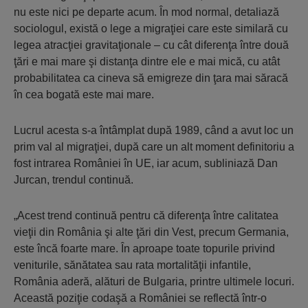
nu este nici pe departe acum. În mod normal, detaliază
sociologul, există o lege a migraţiei care este similară cu
legea atracţiei gravitaţionale – cu cât diferenţa între două
ţări e mai mare şi distanţa dintre ele e mai mică, cu atât
probabilitatea ca cineva să emigreze din ţara mai săracă
în cea bogată este mai mare.
Lucrul acesta s-a întâmplat după 1989, când a avut loc un
prim val al migraţiei, după care un alt moment definitoriu a
fost intrarea României în UE, iar acum, subliniază Dan
Jurcan, trendul continuă.
„Acest trend continuă pentru că diferenţa între calitatea
vieţii din România şi alte ţări din Vest, precum Germania,
este încă foarte mare. În aproape toate topurile privind
veniturile, sănătatea sau rata mortalităţii infantile,
România aderă, alături de Bulgaria, printre ultimele locuri.
Această poziţie codaşă a României se reflectă într-o