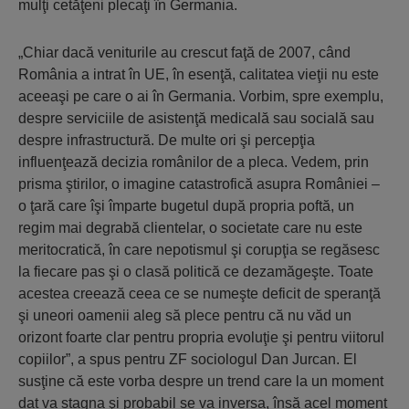
mulţi cetăţeni plecaţi în Germania.
„Chiar dacă veniturile au crescut faţă de 2007, când
România a intrat în UE, în esenţă, calitatea vieţii nu este
aceeaşi pe care o ai în Germania. Vorbim, spre exemplu,
despre serviciile de asistenţă medicală sau socială sau
despre infrastructură. De multe ori şi percepţia
influenţează decizia românilor de a pleca. Vedem, prin
prisma ştirilor, o imagine catastrofică asupra României –
o ţară care îşi împarte bugetul după propria poftă, un
regim mai degrabă clientelar, o societate care nu este
meritocratică, în care nepotismul şi corupţia se regăsesc
la fiecare pas şi o clasă politică ce dezamăgeşte. Toate
acestea creează ceea ce se numeşte deficit de speranţă
şi uneori oamenii aleg să plece pentru că nu văd un
orizont foarte clar pentru propria evoluţie şi pentru viitorul
copiilor”, a spus pentru ZF sociologul Dan Jurcan. El
susţine că este vorba despre un trend care la un moment
dat va stagna şi probabil se va inversa, însă acel moment