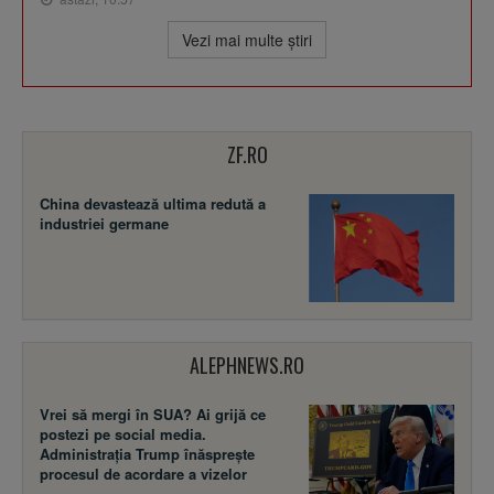
Vezi mai multe ştiri
ZF.RO
China devastează ultima redută a
industriei germane
ALEPHNEWS.RO
Vrei să mergi în SUA? Ai grijă ce
postezi pe social media.
Administrația Trump înăsprește
procesul de acordare a vizelor