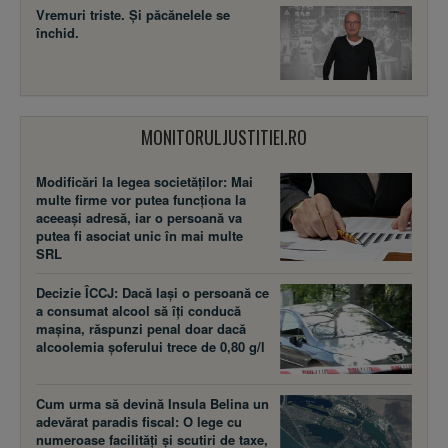
Vremuri triste. Şi păcănelele se
închid.
MONITORULJUSTITIEI.RO
Modificări la legea societăţilor: Mai
multe firme vor putea funcţiona la
aceeaşi adresă, iar o persoană va
putea fi asociat unic în mai multe
SRL
Decizie ÎCCJ: Dacă laşi o persoană ce
a consumat alcool să îţi conducă
maşina, răspunzi penal doar dacă
alcoolemia şoferului trece de 0,80 g/l
Cum urma să devină Insula Belina un
adevărat paradis fiscal: O lege cu
numeroase facilităţi şi scutiri de taxe,