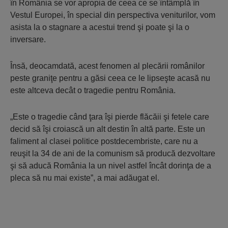
în România se vor apropia de ceea ce se întâmplă în
Vestul Europei, în special din perspectiva veniturilor, vom
asista la o stagnare a acestui trend şi poate şi la o
inversare.
Însă, deocamdată, acest fenomen al plecării românilor
peste graniţe pentru a găsi ceea ce le lipseşte acasă nu
este altceva decât o tragedie pentru România.
„Este o tragedie când ţara îşi pierde flăcăii şi fetele care
decid să îşi croiască un alt destin în altă parte. Este un
faliment al clasei politice postdecembriste, care nu a
reuşit la 34 de ani de la comunism să producă dezvoltare
şi să aducă România la un nivel astfel încât dorinţa de a
pleca să nu mai existe”, a mai adăugat el.