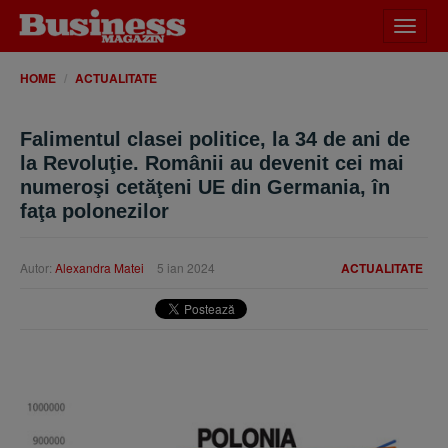
Desch
meniu
HOME
ACTUALITATE
Falimentul clasei politice, la 34 de ani de
la Revoluţie. Românii au devenit cei mai
numeroşi cetăţeni UE din Germania, în
faţa polonezilor
Autor:
Alexandra Matei
5 ian 2024
ACTUALITATE