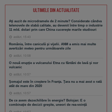
ULTIMELE DIN ACTUALITATE
Aţi auzit de microdramele de 2 minute? Considerate cândva
telenovele de slabă calitate, au devenit între timp o industrie
11 mld. dolari prin care China cucereşte marile studiouri
astăzi, 15:43
România, între caniculă şi vijelii. ANM a emis mai multe
avertizări meteo pentru următoarele zile
astăzi, 10:58
O nouă erupţie a vulcanului Etna cu fântâni de lavă şi nor
vulcanic
astăzi, 10:57
Şomajul este în creştere în Franţa. Ţara nu a mai avut o rată
atât de mare din 2020
astăzi, 10:57
De ce avem dezechilibre în energie? Bolojan: E o
combinaţie de decizii greşite, uneori de rea-voinţă
astăzi, 10:57