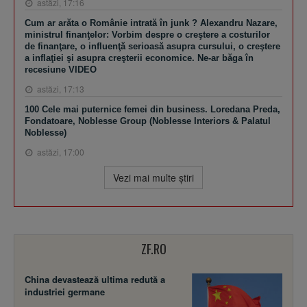
astăzi, 17:16
Cum ar arăta o Românie intrată în junk ? Alexandru Nazare,
ministrul finanţelor: Vorbim despre o creştere a costurilor
de finanţare, o influenţă serioasă asupra cursului, o creştere
a inflaţiei şi asupra creşterii economice. Ne-ar băga în
recesiune VIDEO
astăzi, 17:13
100 Cele mai puternice femei din business. Loredana Preda,
Fondatoare, Noblesse Group (Noblesse Interiors & Palatul
Noblesse)
astăzi, 17:00
Vezi mai multe ştiri
ZF.RO
China devastează ultima redută a
industriei germane