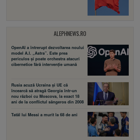
ALEPHNEWS.RO
OpenAI a întrerupt dezvoltarea noului
model A.I. „Astra”. Este prea
periculos și poate orchestra atacuri
cibernetice fără intervenție umană
Rusia acuză Ucraina şi UE că
încearcă să atragă Georgia într-un
nou război cu Moscova, la exact 18
ani de la conflictul sângeros din 2008
Tatăl lui Messi a murit la 68 de ani