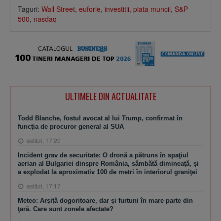
Taguri:
Wall Street
,
euforie
,
investitii
,
piata muncii
,
S&P
500
,
nasdaq
ULTIMELE DIN ACTUALITATE
Todd Blanche, fostul avocat al lui Trump, confirmat în
funcţia de procuror general al SUA
astăzi, 17:20
Incident grav de securitate: O dronă a pătruns în spaţiul
aerian al Bulgariei dinspre România, sâmbătă dimineaţă, şi
a explodat la aproximativ 100 de metri în interiorul graniţei
astăzi, 17:17
Meteo: Arşiţă dogoritoare, dar şi furtuni în mare parte din
ţară. Care sunt zonele afectate?