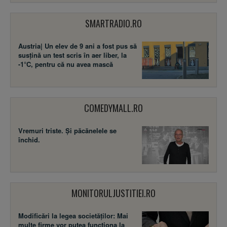
SMARTRADIO.RO
Austria| Un elev de 9 ani a fost pus să
susţină un test scris în aer liber, la
-1°C, pentru că nu avea mască
COMEDYMALL.RO
Vremuri triste. Şi păcănelele se
închid.
MONITORULJUSTITIEI.RO
Modificări la legea societăţilor: Mai
multe firme vor putea funcţiona la