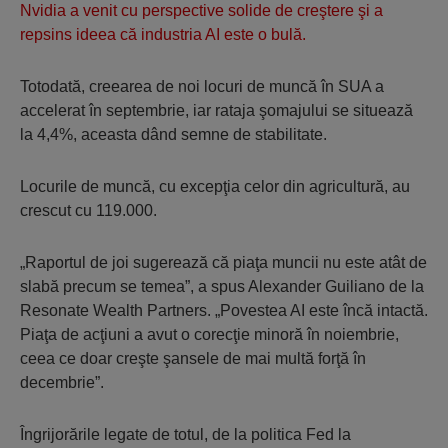
Nvidia a venit cu perspective solide de creştere şi a
repsins ideea că industria AI este o bulă.
Totodată, creearea de noi locuri de muncă în SUA a
accelerat în septembrie, iar rataja şomajului se situează
la 4,4%, aceasta dând semne de stabilitate.
Locurile de muncă, cu excepţia celor din agricultură, au
crescut cu 119.000.
„Raportul de joi sugerează că piaţa muncii nu este atât de
slabă precum se temea”, a spus Alexander Guiliano de la
Resonate Wealth Partners. „Povestea AI este încă intactă.
Piaţa de acţiuni a avut o corecţie minoră în noiembrie,
ceea ce doar creşte şansele de mai multă forţă în
decembrie”.
Îngrijorările legate de totul, de la politica Fed la