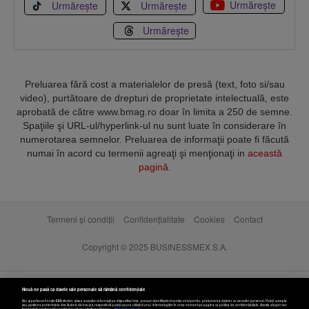
Urmărește
Urmărește
Urmărește
Urmărește
Preluarea fără cost a materialelor de presă (text, foto si/sau
video), purtătoare de drepturi de proprietate intelectuală, este
aprobată de către www.bmag.ro doar în limita a 250 de semne.
Spaţiile şi URL-ul/hyperlink-ul nu sunt luate în considerare în
numerotarea semnelor. Preluarea de informaţii poate fi făcută
numai în acord cu termenii agreaţi şi menţionaţi in
această
pagină
.
Termeni și condiții
Confidențialitate
Cookies
Contact
Copyright © 2025 BUSINESSMEX S.A.
Nouă ne pasă ca datele tale personale să rămână confidențiale
Noi și partenerii noștri
589
stocăm și/sau accesăm informații pe dispozitivul dvs., precum identificatorii cookie unici pentru prelucrarea datelor cu caracter personal. Puteți accepta
sau gestiona preferințele dvs. făcând clic mai jos, respectiv vă puteți opune utilizării unui interes legitim în orice moment pe pagina cu politica de confidențialitate. Aceste alegeri vor
fi raportate partenerilor noștri și nu vă vor afecta navigarea.
Mai multe detalii