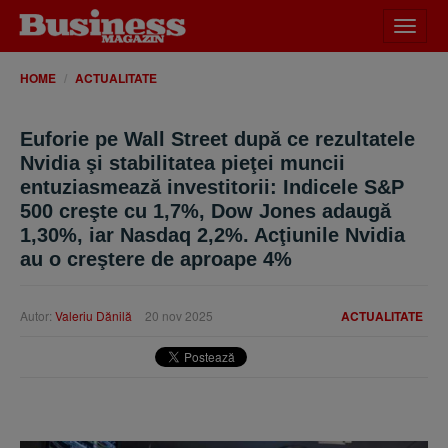
Desch
meniu
HOME
ACTUALITATE
Euforie pe Wall Street după ce rezultatele
Nvidia şi stabilitatea pieţei muncii
entuziasmează investitorii: Indicele S&P
500 creşte cu 1,7%, Dow Jones adaugă
1,30%, iar Nasdaq 2,2%. Acţiunile Nvidia
au o creştere de aproape 4%
Autor:
Valeriu Dănilă
20 nov 2025
ACTUALITATE