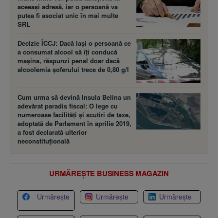
aceeaşi adresă, iar o persoană va
putea fi asociat unic în mai multe
SRL
Decizie ÎCCJ: Dacă laşi o persoană ce
a consumat alcool să îţi conducă
maşina, răspunzi penal doar dacă
alcoolemia şoferului trece de 0,80 g/l
Cum urma să devină Insula Belina un
adevărat paradis fiscal: O lege cu
numeroase facilităţi şi scutiri de taxe,
adoptată de Parlament în aprilie 2019,
a fost declarată ulterior
neconstituţională
URMĂREȘTE BUSINESS MAGAZIN
Urmărește
Urmărește
Urmărește