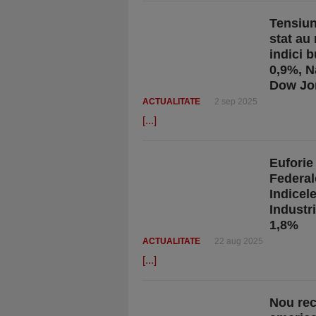
Tensiun
stat au 
indici 
0,9%, N
Dow Jo
ACTUALITATE
2 sep 2025
[...]
Euforie
Federal
Indicel
Industr
1,8%
ACTUALITATE
22 aug 2025
[...]
Nou reco