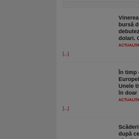
Vinerea
bursă d
debutez
dolari.
ACTUALIT
[...]
În timp
Europei
Unele t
în doar
ACTUALIT
[...]
Scăderi 
după ce 