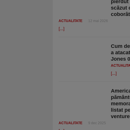
pierdut
scăzut 
coborât
ACTUALITATE
12 mai 2026
[...]
Cum des
a ataca
Jones 
ACTUALIT
[...]
America
pământu
memoran
listat 
venture
ACTUALITATE
9 dec 2025