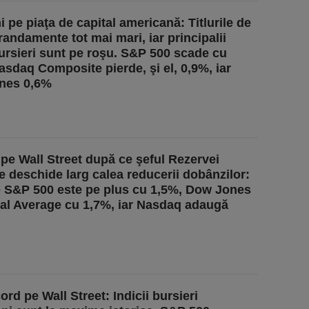
i pe piaţa de capital americană: Titlurile de
randamente tot mai mari, iar principalii
bursieri sunt pe roşu. S&P 500 scade cu
asdaq Composite pierde, şi el, 0,9%, iar
nes 0,6%
 pe Wall Street după ce şeful Rezervei
e deschide larg calea reducerii dobânzilor:
e S&P 500 este pe plus cu 1,5%, Dow Jones
ial Average cu 1,7%, iar Nasdaq adaugă
rd pe Wall Street: Indicii bursieri