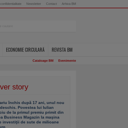
 confidentialitate
Newsletter
Contact
Arhiva BM
ECONOMIE CIRCULARĂ
REVISTA BM
Cataloage BM
Evenimente
ver story
ariu închis după 17 ani, unul nou
 deschis. Povestea lui Iulian
ciu de la primul premiu primit din
ea Business Magazin la maşina
e investiţii de sute de milioane
uro