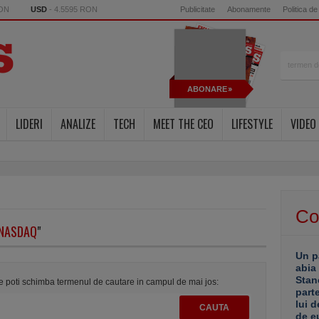
RON
USD
- 4.5595 RON
Publicitate
Abonamente
Politica de
ABONARE
LIDERI
ANALIZE
TECH
MEET THE CEO
LIFESTYLE
VIDEO
Co
NASDAQ
"
Un p
abia
Stan
te poti schimba termenul de cautare in campul de mai jos:
part
lui d
de e