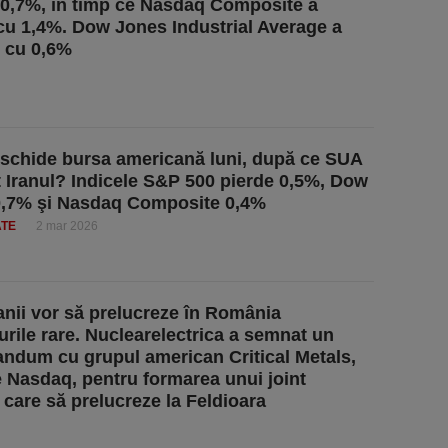
 0,7%, în timp ce Nasdaq Composite a
cu 1,4%. Dow Jones Industrial Average a
 cu 0,6%
chide bursa americană luni, după ce SUA
t Iranul? Indicele S&P 500 pierde 0,5%, Dow
0,7% şi Nasdaq Composite 0,4%
ATE
2 mar 2026
nii vor să prelucreze în România
rile rare. Nuclearelectrica a semnat un
dum cu grupul american Critical Metals,
pe Nasdaq, pentru formarea unui joint
 care să prelucreze la Feldioara