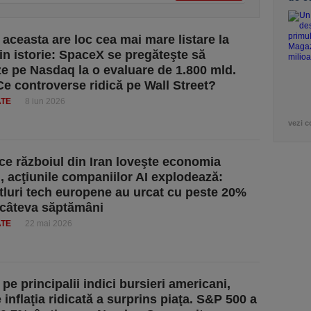
 aceasta are loc cea mai mare listare la
in istorie: SpaceX se pregăteşte să
e pe Nasdaq la o evaluare de 1.800 mld.
 Ce controverse ridică pe Wall Street?
ATE
8 iun 2026
vezi c
 ce războiul din Iran loveşte economia
, acţiunile companiilor AI explodează:
itluri tech europene au urcat cu peste 20%
 câteva săptămâni
ATE
22 mai 2026
pe principalii indici bursieri americani,
inflaţia ridicată a surprins piaţa. S&P 500 a