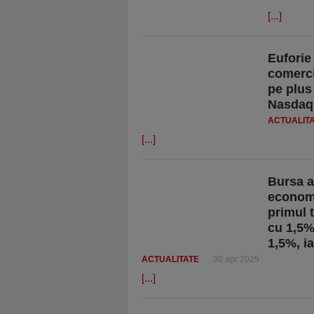
[...]
Euforie
comerci
pe plus
Nasdaq
ACTUALIT
[...]
Bursa a
economi
primul 
cu 1,5%
1,5%, i
ACTUALITATE
30 apr 2025
[...]