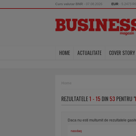
Curs valutar BNR
- 07.08.2026
EUR
- 5.2473 
HOME
ACTUALITATE
COVER STORY
Home
REZULTATELE
1 - 15
DIN
53
PENTRU "
Daca nu esti multumit de rezultatele gasi