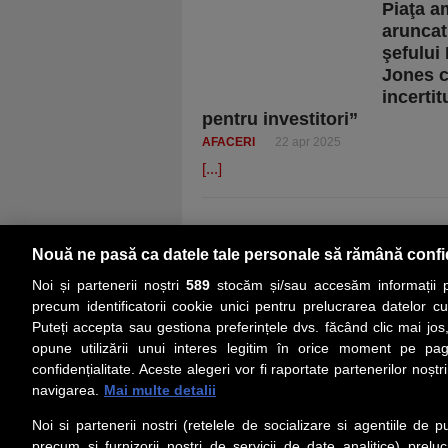
Piaţa a
aruncat
şefului
Jones c
incerti
pentru investitori”
AFACERI
22 apr 2025
[...]
Nouă ne pasă ca datele tale personale să rămână confi
Noi și partenerii noștri
589
stocăm și/sau accesăm informații pe
precum identificatorii cookie unici pentru prelucrarea datelor c
Puteți accepta sau gestiona preferințele dvs. făcând clic mai jos,
PRIMA PAGINĂ
ACTUALITATE
CO
opune utilizării unui interes legitim în orice moment pe pag
confidențialitate. Aceste alegeri vor fi raportate partenerilor noștr
navigarea.
Mai multe detalii
Social
Link-
Noi si partenerii nostri (retelele de socializare si agentiile de p
Z
iarul 
Urmareste-ne pe Facebook
precum si furnizorii nostri de servicii de date analitice) prel