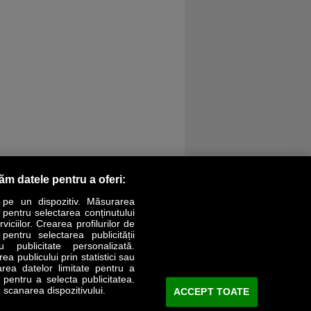
răm datele pentru a oferi:
 pe un dispozitiv. Măsurarea
r pentru selectarea conținutului
iciilor. Crearea profilurilor de
 pentru selectarea publicității
LIFESTYLE
SPECIAL
OPINII
u publicitate personalizată.
a publicului prin statistici sau
area datelor limitate pentru a
Revista Business Magazin
e pentru a selecta publicitatea.
 scanarea dispozitivului.
ACCEPT TOATE
Abonează-te şi primeşte revista acasă