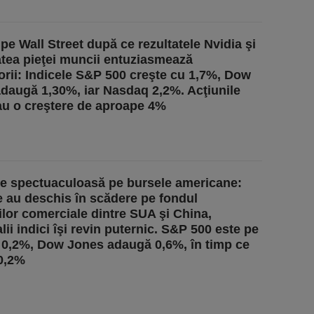
 pe Wall Street după ce rezultatele Nvidia şi
tatea pieţei muncii entuziasmează
torii: Indicele S&P 500 creşte cu 1,7%, Dow
daugă 1,30%, iar Nasdaq 2,2%. Acţiunile
au o creştere de aproape 4%
e spectuaculoasă pe bursele americane:
 au deschis în scădere pe fondul
ilor comerciale dintre SUA şi China,
lii indici îşi revin puternic. S&P 500 este pe
 0,2%, Dow Jones adaugă 0,6%, în timp ce
0,2%