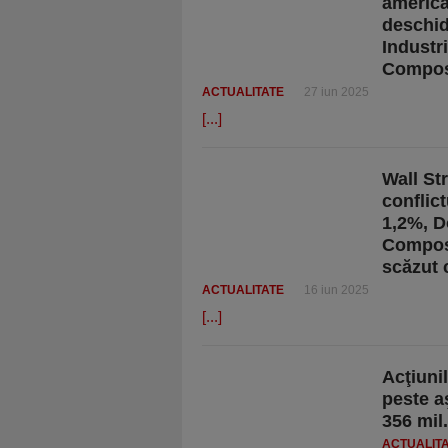
america
deschid
Industr
Compos
ACTUALITATE
27 iun 2025
[...]
Wall Str
conflict
1,2%, D
Composi
scăzut 
ACTUALITATE
16 iun 2025
[...]
Acţiuni
peste a
356 mil.
ACTUALIT