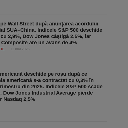
 pe Wall Street după anunţarea acordului
al SUA–China. Indicele S&P 500 deschide
 cu 2,9%, Dow Jones câştigă 2,5%, iar
 Composite are un avans de 4%
ATE
12 mai 2025
mericană deschide pe roşu după ce
a americană s-a contractat cu 0,3% în
trimestru din 2025. Indicele S&P 500 scade
, Dow Jones Industrial Average pierde
ar Nasdaq 2,5%