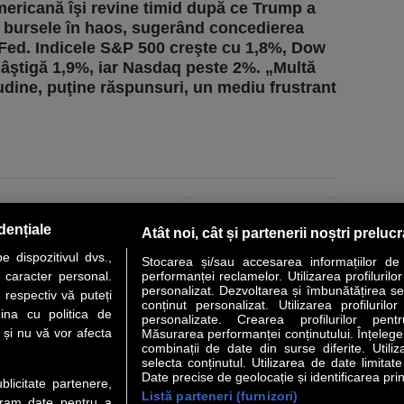
mericană îşi revine timid după ce Trump a
 bursele în haos, sugerând concedierea
 Fed. Indicele S&P 500 creşte cu 1,8%, Dow
âştigă 1,9%, iar Nasdaq peste 2%. „Multă
tudine, puţine răspunsuri, un mediu frustrant
PAGINA URMĂTOARE »
dențiale
Atât noi, cât și partenerii noștri preluc
 dispozitivul dvs.,
Stocarea și/sau accesarea informațiilor de
u caracter personal.
performanței reclamelor. Utilizarea profilurilo
personalizat. Dezvoltarea și îmbunătățirea serv
 respectiv vă puteți
conținut personalizat. Utilizarea profilurilor
VER STORY
LIDERI
ANALIZE
HI-TECH
MEET THE CEO
ina cu politica de
personalizate. Crearea profilurilor pentr
i și nu vă vor afecta
Măsurarea performanței conținutului. Înțelegere
combinații de date din surse diferite. Utiliz
uri utile
Servicii
selecta conținutul. Utilizarea de date limitat
Date precise de geolocație și identificarea prin
ublicitate partenere,
Listă parteneri (furnizori)
Financiar
Politica de confidentialitate
Newsletter
ucram date pentru a