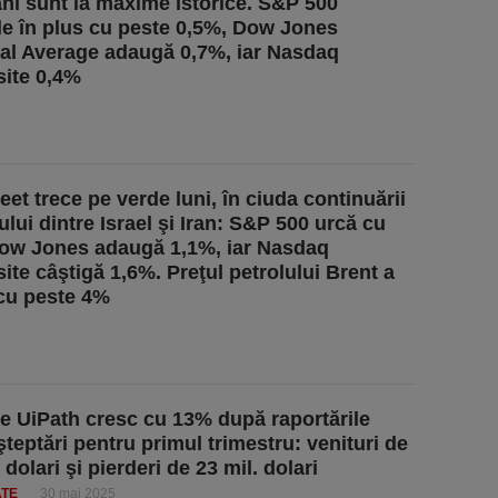
ni sunt la maxime istorice. S&P 500
e în plus cu peste 0,5%, Dow Jones
ial Average adaugă 0,7%, iar Nasdaq
ite 0,4%
eet trece pe verde luni, în ciuda continuării
ului dintre Israel şi Iran: S&P 500 urcă cu
ow Jones adaugă 1,1%, iar Nasdaq
te câştigă 1,6%. Preţul petrolului Brent a
cu peste 4%
le UiPath cresc cu 13% după raportările
şteptări pentru primul trimestru: venituri de
 dolari şi pierderi de 23 mil. dolari
ATE
30 mai 2025