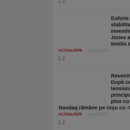
[...]
Euforie
stabili
investi
Jones a
Nvidia 
ACTUALITATE
20 nov 2025
[...]
Revenir
După ce
tensiun
principa
plus cu
Nasdaq rămâne pe roşu cu -
ACTUALITATE
14 oct 2025
[...]