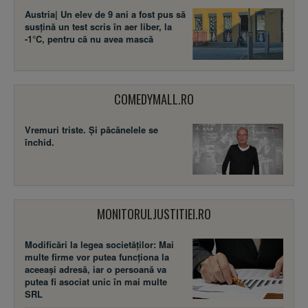
Austria| Un elev de 9 ani a fost pus să
susţină un test scris în aer liber, la
-1°C, pentru că nu avea mască
COMEDYMALL.RO
Vremuri triste. Şi păcănelele se
închid.
MONITORULJUSTITIEI.RO
Modificări la legea societăţilor: Mai
multe firme vor putea funcţiona la
aceeaşi adresă, iar o persoană va
putea fi asociat unic în mai multe
SRL