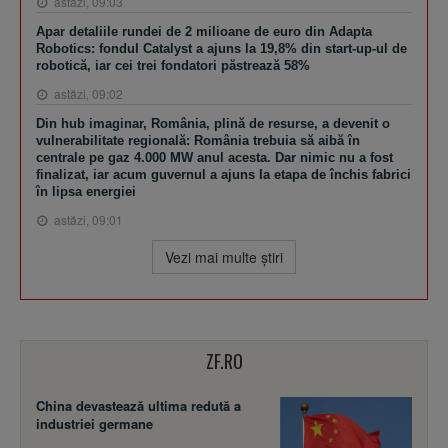
astăzi, 09:03
Apar detaliile rundei de 2 milioane de euro din Adapta
Robotics: fondul Catalyst a ajuns la 19,8% din start-up-ul de
robotică, iar cei trei fondatori păstrează 58%
astăzi, 09:02
Din hub imaginar, România, plină de resurse, a devenit o
vulnerabilitate regională: România trebuia să aibă în
centrale pe gaz 4.000 MW anul acesta. Dar nimic nu a fost
finalizat, iar acum guvernul a ajuns la etapa de închis fabrici
în lipsa energiei
astăzi, 09:01
Vezi mai multe ştiri
ZF.RO
China devastează ultima redută a
industriei germane