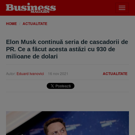
Desch
meniu
HOME
ACTUALITATE
Elon Musk continuă seria de cascadorii de
PR. Ce a făcut acesta astăzi cu 930 de
milioane de dolari
Autor:
Eduard Ivanovici
16 nov 2021
ACTUALITATE