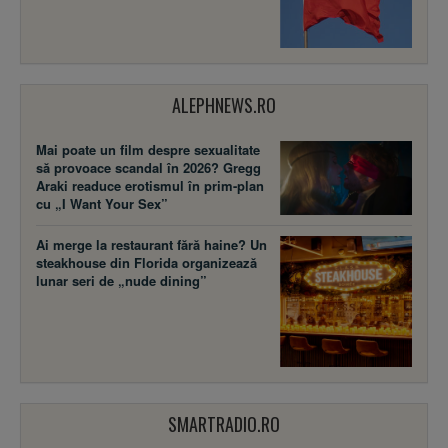
ALEPHNEWS.RO
Mai poate un film despre sexualitate
să provoace scandal în 2026? Gregg
Araki readuce erotismul în prim-plan
cu „I Want Your Sex”
Ai merge la restaurant fără haine? Un
steakhouse din Florida organizează
lunar seri de „nude dining”
SMARTRADIO.RO