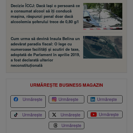
Decizie ÎCCJ: Dacă laşi o persoană ce
a consumat alcool să îţi conducă
maşina, răspunzi penal doar dacă
alcoolemia şoferului trece de 0,80 g/l
Cum urma să devină Insula Belina un
adevărat paradis fiscal: O lege cu
numeroase facilităţi şi scutiri de taxe,
adoptată de Parlament în aprilie 2019,
a fost declarată ulterior
neconstituţională
URMĂREȘTE BUSINESS MAGAZIN
Urmărește
Urmărește
Urmărește
Urmărește
Urmărește
Urmărește
Urmărește