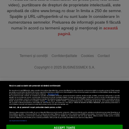
video), purtătoare de drepturi de proprietate intelectuală, este
aprobată de către www.bmag.ro doar în limita a 250 de semne.
Spaţiile şi URL-ul/hyperlink-ul nu sunt luate în considerare în
numerotarea semnelor. Preluarea de informaţii poate fi făcută
numai în acord cu termenii agreaţi şi menţionaţi in
această
pagină
.
Termeni și condiții
Confidențialitate
Cookies
Contact
Copyright © 2025 BUSINESSMEX S.A.
Nouă ne pasă ca datele tale personale să rămână confidențiale
Noi și partenerii noștri
589
stocăm și/sau accesăm informații pe dispozitivul dvs., precum identificatorii cookie unici pentru prelucrarea datelor cu caracter personal. Puteți accepta
sau gestiona preferințele dvs. făcând clic mai jos, respectiv vă puteți opune utilizării unui interes legitim în orice moment pe pagina cu politica de confidențialitate. Aceste alegeri vor
fi raportate partenerilor noștri și nu vă vor afecta navigarea.
Mai multe detalii
Noi si partenerii nostri (retelele de socializare si agentiile de publicitate partenere, precum si furnizorii nostri de servicii de date analitice) prelucram date pentru a permite
website-ului sa functioneze, pentru a personaliza continutul si anunturile publicitare afisate in functie de interesele si/sau profilul dvs., pentru a va oferi functionalitati aferente
retelelor de socializare si pentru a analiza traficul pe website. Beneficiati de drepturile prevazute de art. 15-22 din GDPR in legatura cu prelucrarea datelor cu caracter personal.
Aceste drepturi pot fi exercitate prin modalitatea indicata
aici
. Prin click pe “ACCEPT TOATE”, acceptati folosirea tuturor Tehnologiilor de tip Cookie, care implica inclusiv acceptul
dvs. cu privire la stocarea/accesarea informatiilor de catre Vendor-ii cu care colaboram. Prin click pe “VREAU SA MODIFIC SETARILE INDIVIDUAL” puteti schimba preferintele in
mod individual, mai putin cele legate de cookie strict necesare pentru functionarea website-ului.
Atât noi, cât și partenerii noștri prelucrăm datele pentru a oferi:
Stocarea și/sau accesarea informațiilor de pe un dispozitiv. Măsurarea performanței reclamelor. Utilizarea profilurilor pentru selectarea conținutului personalizat. Dezvoltarea și
îmbunătățirea serviciilor. Crearea profilurilor de conținut personalizat. Utilizarea profilurilor pentru selectarea publicității personalizate. Crearea profilurilor pentru publicitate
personalizată. Măsurarea performanței conținutului. Înțelegerea publicului prin statistici sau combinații de date din surse diferite. Utilizarea datelor limitate pentru a selecta
Setări cookies
conținutul. Utilizarea de date limitate pentru a selecta publicitatea. Date precise de geolocație și identificarea prin scanarea dispozitivului.
Listă parteneri (furnizori)
ACCEPT TOATE