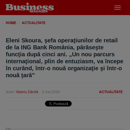
Desch
meniu
HOME
ACTUALITATE
Eleni Skoura, şefa operaţiunilor de retail
de la ING Bank România, părăseşte
funcţia după cinci ani. „Un nou parcurs
internaţional, plin de entuziasm, va începe
în curând, într-o nouă organizaţie şi într-o
nouă ţară”
Autor:
Valeriu Dănilă
2 mai 2026
ACTUALITATE