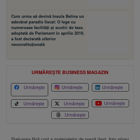
Cum urma să devină Insula Belina un
adevărat paradis fiscal: O lege cu
numeroase facilităţi şi scutiri de taxe,
adoptată de Parlament în aprilie 2019,
a fost declarată ulterior
neconstituţională
URMĂREȘTE BUSINESS MAGAZIN
Urmărește
Urmărește
Urmărește
Urmărește
Urmărește
Urmărește
Urmărește
Preluarea fără cost a materialelor de presă (text, foto si/sau