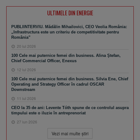
ULTIMELE DIN ENERGIE
PUBLIINTERVIU. Mădălin Mihailovici, CEO Veolia România:
„Infrastructura este un criteriu de competitivitate pentru
România”
20 iul 2026
100 Cele mai puternice femei din business. Alina Ştefan,
Chief Commercial Officer, Enexus
12 iul 2026
100 Cele mai puternice femei din business. Silvia Ene, Chief
Operating and Strategy Officer în cadrul OSCAR
Downstream
11 iul 2026
CEO la 35 de ani: Levente Tóth spune de ce controlul asupra
timpului este o iluzie în antreprenoriat
27 iun 2026
Vezi mai multe ştiri