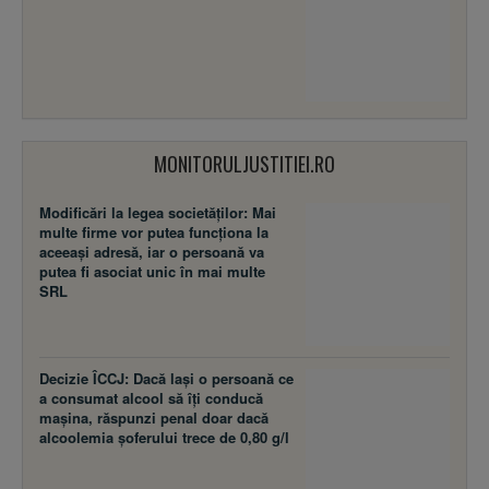
MONITORULJUSTITIEI.RO
Modificări la legea societăţilor: Mai
multe firme vor putea funcţiona la
aceeaşi adresă, iar o persoană va
putea fi asociat unic în mai multe
SRL
Decizie ÎCCJ: Dacă laşi o persoană ce
a consumat alcool să îţi conducă
maşina, răspunzi penal doar dacă
alcoolemia şoferului trece de 0,80 g/l