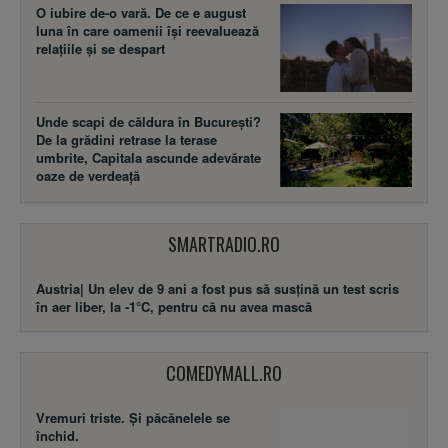
O iubire de-o vară. De ce e august
luna în care oamenii își reevaluează
relațiile și se despart
Unde scapi de căldura în București?
De la grădini retrase la terase
umbrite, Capitala ascunde adevărate
oaze de verdeață
SMARTRADIO.RO
Austria| Un elev de 9 ani a fost pus să susţină un test scris
în aer liber, la -1°C, pentru că nu avea mască
COMEDYMALL.RO
Vremuri triste. Şi păcănelele se
închid.