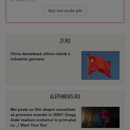
Vezi mai multe ştiri
ZF.RO
China devastează ultima redută a
industriei germane
ALEPHNEWS.RO
Mai poate un film despre sexualitate
să provoace scandal în 2026? Gregg
Araki readuce erotismul în prim-plan
cu „I Want Your Sex”