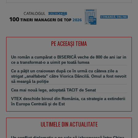
PE ACEEAŞI TEMA
Un român a cumpărat o BISERICĂ veche de 800 de ani iar in
ce a transformat-o a uimit pe toată lumea
Ce a păţit un craiovean după ce în urmă cu câteva zile a
strigat „analfabeta” către Viorica Dăncilă. Omul a fost nevoit
să meargă la poliţie
Cea mai nouă lege, adoptată TACIT de Senat
VTEX deschide biroul din România, ca strategie a extinderii
în Europa Centrală şi de Est
ULTIMELE DIN ACTUALITATE
Un conflict diplomatic e pe cale să izbucnească între China