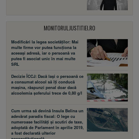
MONITORULJUSTITIEI.RO
Modificări la legea societăţilor: Mai
multe firme vor putea funcţiona la
aceeaşi adresă, iar o persoană va
putea fi asociat unic în mai multe
SRL
Decizie ÎCCJ: Dacă laşi o persoană ce
a consumat alcool să îţi conducă
maşina, răspunzi penal doar dacă
alcoolemia şoferului trece de 0,80 g/l
Cum urma să devină Insula Belina un
adevărat paradis fiscal: O lege cu
numeroase facilităţi şi scutiri de taxe,
adoptată de Parlament în aprilie 2019,
a fost declarată ulterior
neconstituţională