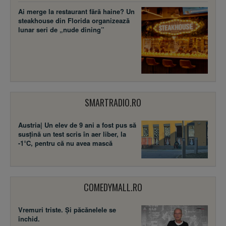
Ai merge la restaurant fără haine? Un
steakhouse din Florida organizează
lunar seri de „nude dining”
SMARTRADIO.RO
Austria| Un elev de 9 ani a fost pus să
susţină un test scris în aer liber, la
-1°C, pentru că nu avea mască
COMEDYMALL.RO
Vremuri triste. Şi păcănelele se
închid.