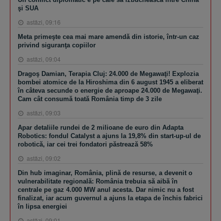
şi SUA
astăzi, 09:16
Meta primeşte cea mai mare amendă din istorie, într-un caz
privind siguranţa copiilor
astăzi, 09:04
Dragoş Damian, Terapia Cluj: 24.000 de Megawaţi! Explozia
bombei atomice de la Hiroshima din 6 august 1945 a eliberat
în câteva secunde o energie de aproape 24.000 de Megawaţi.
Cam cât consumă toată România timp de 3 zile
astăzi, 09:03
Apar detaliile rundei de 2 milioane de euro din Adapta
Robotics: fondul Catalyst a ajuns la 19,8% din start-up-ul de
robotică, iar cei trei fondatori păstrează 58%
astăzi, 09:02
Din hub imaginar, România, plină de resurse, a devenit o
vulnerabilitate regională: România trebuia să aibă în
centrale pe gaz 4.000 MW anul acesta. Dar nimic nu a fost
finalizat, iar acum guvernul a ajuns la etapa de închis fabrici
în lipsa energiei
astăzi, 09:01