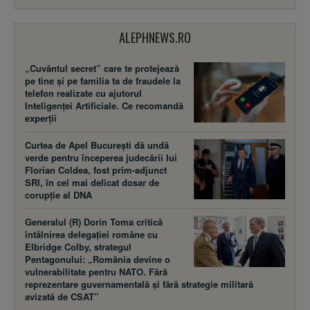
ALEPHNEWS.RO
„Cuvântul secret” care te protejează
pe tine și pe familia ta de fraudele la
telefon realizate cu ajutorul
Inteligenței Artificiale. Ce recomandă
experții
Curtea de Apel București dă undă
verde pentru începerea judecării lui
Florian Coldea, fost prim-adjunct
SRI, în cel mai delicat dosar de
corupție al DNA
Generalul (R) Dorin Toma critică
întâlnirea delegației române cu
Elbridge Colby, strategul
Pentagonului: „România devine o
vulnerabilitate pentru NATO. Fără
reprezentare guvernamentală și fără strategie militară
avizată de CSAT”