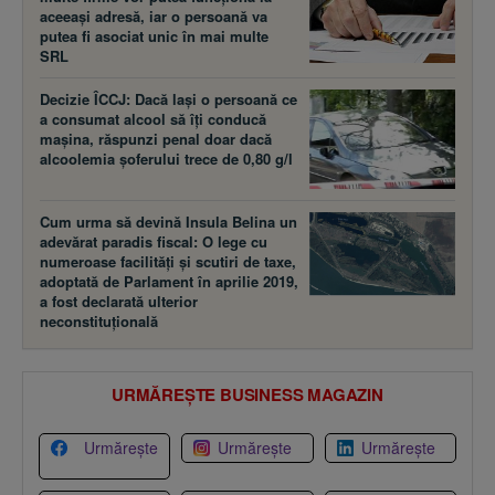
aceeaşi adresă, iar o persoană va
putea fi asociat unic în mai multe
SRL
Decizie ÎCCJ: Dacă laşi o persoană ce
a consumat alcool să îţi conducă
maşina, răspunzi penal doar dacă
alcoolemia şoferului trece de 0,80 g/l
Cum urma să devină Insula Belina un
adevărat paradis fiscal: O lege cu
numeroase facilităţi şi scutiri de taxe,
adoptată de Parlament în aprilie 2019,
a fost declarată ulterior
neconstituţională
URMĂREȘTE BUSINESS MAGAZIN
Urmărește
Urmărește
Urmărește