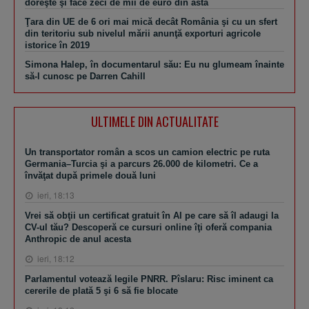
doreşte şi face zeci de mii de euro din asta
Ţara din UE de 6 ori mai mică decât România şi cu un sfert
din teritoriu sub nivelul mării anunţă exporturi agricole
istorice în 2019
Simona Halep, în documentarul său: Eu nu glumeam înainte
să-l cunosc pe Darren Cahill
ULTIMELE DIN ACTUALITATE
Un transportator român a scos un camion electric pe ruta
Germania–Turcia şi a parcurs 26.000 de kilometri. Ce a
învăţat după primele două luni
ieri, 18:13
Vrei să obţii un certificat gratuit în AI pe care să îl adaugi la
CV-ul tău? Descoperă ce cursuri online îţi oferă compania
Anthropic de anul acesta
ieri, 18:12
Parlamentul votează legile PNRR. Pîslaru: Risc iminent ca
cererile de plată 5 şi 6 să fie blocate