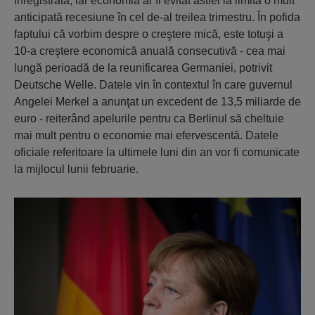
înregistrată, iar economia ar fi evitat astfel la limită o mult
anticipată recesiune în cel de-al treilea trimestru. În pofida
faptului că vorbim despre o creştere mică, este totuşi a
10-a creştere economică anuală consecutivă - cea mai
lungă perioadă de la reunificarea Germaniei, potrivit
Deutsche Welle. Datele vin în contextul în care guvernul
Angelei Merkel a anunţat un excedent de 13,5 miliarde de
euro - reiterând apelurile pentru ca Berlinul să cheltuie
mai mult pentru o economie mai efervescentă. Datele
oficiale referitoare la ultimele luni din an vor fi comunicate
la mijlocul lunii februarie.