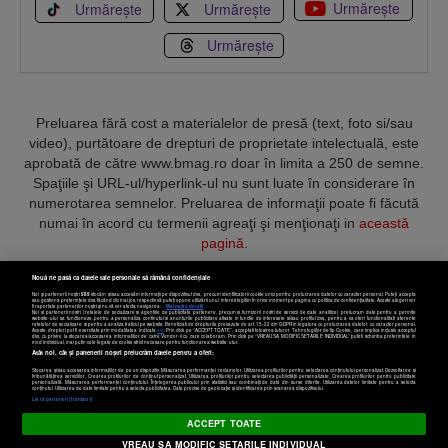
Urmărește
Urmărește
Urmărește
Urmărește
Preluarea fără cost a materialelor de presă (text, foto si/sau
video), purtătoare de drepturi de proprietate intelectuală, este
aprobată de către www.bmag.ro doar în limita a 250 de semne.
Spaţiile şi URL-ul/hyperlink-ul nu sunt luate în considerare în
numerotarea semnelor. Preluarea de informaţii poate fi făcută
numai în acord cu termenii agreaţi şi menţionaţi in
această
pagină
.
Nouă ne pasă ca datele tale personale să rămână confidențiale
Noi și partenerii noștri
589
stocăm și/sau accesăm informații pe dispozitivul dvs., precum identificatorii cookie unici pentru prelucrarea datelor cu caracter personal. Puteți accepta
sau gestiona preferințele dvs. făcând clic mai jos, respectiv vă puteți opune utilizării unui interes legitim în orice moment pe pagina cu politica de confidențialitate. Aceste alegeri vor
fi raportate partenerilor noștri și nu vă vor afecta navigarea.
Mai multe detalii
Noi si partenerii nostri (retelele de socializare si agentiile de publicitate partenere, precum si furnizorii nostri de servicii de date analitice) prelucram date pentru a permite
Termeni și condiții
Confidențialitate
Cookies
Contact
website-ului sa functioneze, pentru a personaliza continutul si anunturile publicitare afisate in functie de interesele si/sau profilul dvs., pentru a va oferi functionalitati aferente
retelelor de socializare si pentru a analiza traficul pe website. Beneficiati de drepturile prevazute de art. 15-22 din GDPR in legatura cu prelucrarea datelor cu caracter personal.
Aceste drepturi pot fi exercitate prin modalitatea indicata
aici
. Prin click pe “ACCEPT TOATE”, acceptati folosirea tuturor Tehnologiilor de tip Cookie, care implica inclusiv acceptul
dvs. cu privire la stocarea/accesarea informatiilor de catre Vendor-ii cu care colaboram. Prin click pe “VREAU SA MODIFIC SETARILE INDIVIDUAL” puteti schimba preferintele in
mod individual, mai putin cele legate de cookie strict necesare pentru functionarea website-ului.
Atât noi, cât și partenerii noștri prelucrăm datele pentru a oferi:
Copyright © 2025 BUSINESSMEX S.A.
Stocarea și/sau accesarea informațiilor de pe un dispozitiv. Măsurarea performanței reclamelor. Utilizarea profilurilor pentru selectarea conținutului personalizat. Dezvoltarea și
îmbunătățirea serviciilor. Crearea profilurilor de conținut personalizat. Utilizarea profilurilor pentru selectarea publicității personalizate. Crearea profilurilor pentru publicitate
personalizată. Măsurarea performanței conținutului. Înțelegerea publicului prin statistici sau combinații de date din surse diferite. Utilizarea datelor limitate pentru a selecta
Setări cookies
conținutul. Utilizarea de date limitate pentru a selecta publicitatea. Date precise de geolocație și identificarea prin scanarea dispozitivului.
Listă parteneri (furnizori)
ACCEPT TOATE
VREAU SA MODIFIC SETARILE INDIVIDUAL