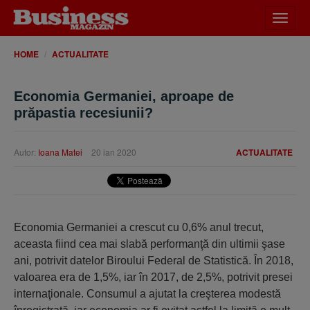
Desch
meniu
HOME
ACTUALITATE
Economia Germaniei, aproape de
prăpastia recesiunii?
Autor:
Ioana Matei
20 ian 2020
ACTUALITATE
Economia Germaniei a crescut cu 0,6% anul trecut,
aceasta fiind cea mai slabă performanţă din ultimii şase
ani, potrivit datelor Biroului Federal de Statistică. În 2018,
valoarea era de 1,5%, iar în 2017, de 2,5%, potrivit presei
internaţionale. Consumul a ajutat la creşterea modestă