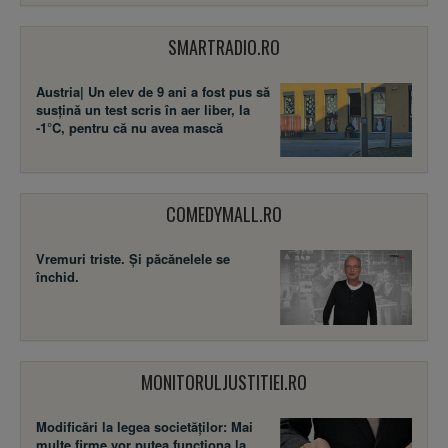
SMARTRADIO.RO
Austria| Un elev de 9 ani a fost pus să
susţină un test scris în aer liber, la
-1°C, pentru că nu avea mască
COMEDYMALL.RO
Vremuri triste. Şi păcănelele se
închid.
MONITORULJUSTITIEI.RO
Modificări la legea societăţilor: Mai
multe firme vor putea funcţiona la