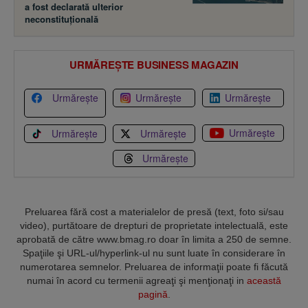
a fost declarată ulterior
neconstituţională
URMĂREȘTE BUSINESS MAGAZIN
Urmărește
Urmărește
Urmărește
Urmărește
Urmărește
Urmărește
Urmărește
Preluarea fără cost a materialelor de presă (text, foto si/sau
video), purtătoare de drepturi de proprietate intelectuală, este
aprobată de către www.bmag.ro doar în limita a 250 de semne.
Spaţiile şi URL-ul/hyperlink-ul nu sunt luate în considerare în
numerotarea semnelor. Preluarea de informaţii poate fi făcută
numai în acord cu termenii agreaţi şi menţionaţi in
această
pagină
.