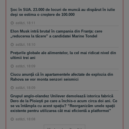
Şoc în SUA. 23.000 de locuri de muncă au dispărut în iulie
deşi se estima o creştere de 100.000
astăzi, 18:11
Elon Musk intră brutal în campania din Franţa: cere
„reducerea la tăcere” a candidatei Marine Tondel
astăzi, 18:10
Preţurile globale ale alimentelor, la cel mai ridicat nivel din
ultimii trei ani
astăzi, 18:09
Ciucu anunţă că în apartamentele afectate de explozia din
Rahova se vor monta senzori seismici
astăzi, 18:09
Grupul anglo-olandez Unilever demolează istorica fabrică
Dero de la Ploieşti pe care a închis-o acum circa doi ani. Ce
se va întâmpla cu acest spaţiu? “Reorganizăm unele spaţii
existente pentru utilizarea cât mai eficientă a platformei”
astăzi, 18:08