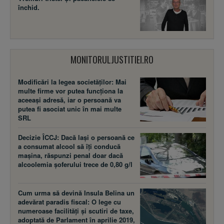
închid.
MONITORULJUSTITIEI.RO
Modificări la legea societăţilor: Mai
multe firme vor putea funcţiona la
aceeaşi adresă, iar o persoană va
putea fi asociat unic în mai multe
SRL
Decizie ÎCCJ: Dacă laşi o persoană ce
a consumat alcool să îţi conducă
maşina, răspunzi penal doar dacă
alcoolemia şoferului trece de 0,80 g/l
Cum urma să devină Insula Belina un
adevărat paradis fiscal: O lege cu
numeroase facilităţi şi scutiri de taxe,
adoptată de Parlament în aprilie 2019,