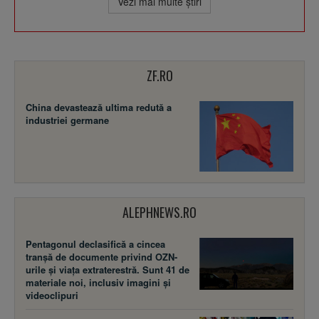
Vezi mai multe ştiri
ZF.RO
China devastează ultima redută a
industriei germane
ALEPHNEWS.RO
Pentagonul declasifică a cincea
tranșă de documente privind OZN-
urile și viața extraterestră. Sunt 41 de
materiale noi, inclusiv imagini și
videoclipuri