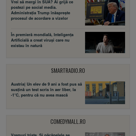
Vrei să mergi în SUA? Ai grijă ce
postezi pe social media.
Administrația Trump înăsprește
procesul de acordare a vizelor
În premieră mondială, Inteligența
Artificială a creat viruși care nu
existau în natură
SMARTRADIO.RO
Austria| Un elev de 9 ani a fost pus să
susţină un test scris în aer liber, la
-1°C, pentru că nu avea mască
COMEDYMALL.RO
Vremuri triste. Şi păcănelele se