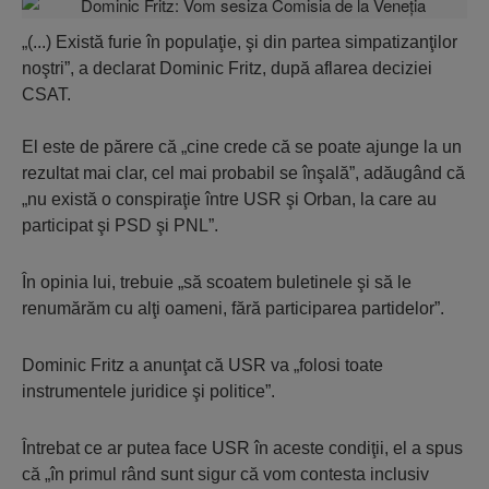
„(...) Există furie în populaţie, şi din partea simpatizanţilor
noştri”, a declarat Dominic Fritz, după aflarea deciziei
CSAT.
El este de părere că „cine crede că se poate ajunge la un
rezultat mai clar, cel mai probabil se înşală”, adăugând că
„nu există o conspiraţie între USR şi Orban, la care au
participat şi PSD şi PNL”.
În opinia lui, trebuie „să scoatem buletinele şi să le
renumărăm cu alţi oameni, fără participarea partidelor”.
Dominic Fritz a anunţat că USR va „folosi toate
instrumentele juridice şi politice”.
Întrebat ce ar putea face USR în aceste condiţii, el a spus
că „în primul rând sunt sigur că vom contesta inclusiv