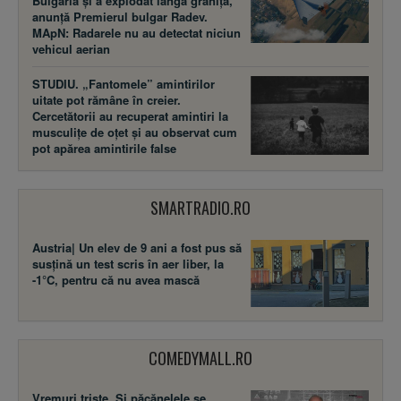
Bulgaria și a explodat lângă graniță,
anunță Premierul bulgar Radev.
MApN: Radarele nu au detectat niciun
vehicul aerian
STUDIU. „Fantomele” amintirilor
uitate pot rămâne în creier.
Cercetătorii au recuperat amintiri la
musculițe de oțet și au observat cum
pot apărea amintirile false
SMARTRADIO.RO
Austria| Un elev de 9 ani a fost pus să
susţină un test scris în aer liber, la
-1°C, pentru că nu avea mască
COMEDYMALL.RO
Vremuri triste. Şi păcănelele se