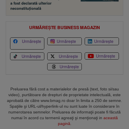
a fost declarată ulterior
neconstituţională
URMĂREȘTE BUSINESS MAGAZIN
Urmărește
Urmărește
Urmărește
Urmărește
Urmărește
Urmărește
Urmărește
Preluarea fără cost a materialelor de presă (text, foto si/sau
video), purtătoare de drepturi de proprietate intelectuală, este
aprobată de către www.bmag.ro doar în limita a 250 de semne.
Spaţiile şi URL-ul/hyperlink-ul nu sunt luate în considerare în
numerotarea semnelor. Preluarea de informaţii poate fi făcută
numai în acord cu termenii agreaţi şi menţionaţi in
această
pagină
.