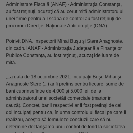
Administrare Fiscală (ANAF) - Administraţia Constanţa,
au fost reţinuţi, acuzaţi că au cerut mită administratorului
unei firme pentru a-l scăpa de control au fost reţinuţi de
procurorii Direcţiei Naţionale Anticorupţie (DNA).
Potrivit DNA, inspectorii Mihai Buşu şi Stere Anagnoste,
din cadrul ANAF - Administraţia Judeţeană a Finanţelor
Publice Constanţa, au fost reţinuţi, acuzaţ ide luare de
mită.
„La data de 18 octombrie 2021, inculpaţii Buşu Mihai şi
Anagnoste Stere (...) ar fi pretins pentru fiecare, sume de
bani cuprinse între de 4.000 şi 5.000 lei, de la
administratorul unei societăţi comerciale (martor în
cauză). Concret, banii respectivi ar fi fost pretinşi de cei
doi inculpaţi pentru ca, în urma controlului fiscal pe care îl
realizau, aceştia să formuleze concluzii care să nu
determine declanşarea unui control de fond la societatea