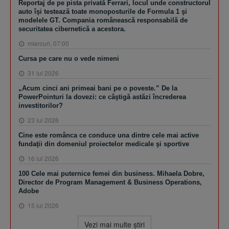
Reportaj de pe pista privată Ferrari, locul unde constructorul
auto îşi testează toate monoposturile de Formula 1 şi
modelele GT. Compania românească responsabilă de
securitatea cibernetică a acestora.
miercuri, 07:00
Cursa pe care nu o vede nimeni
31 iul 2026
„Acum cinci ani primeai bani pe o poveste.” De la
PowerPointuri la dovezi: ce câştigă astăzi încrederea
investitorilor?
23 iul 2026
Cine este românca ce conduce una dintre cele mai active
fundaţii din domeniul proiectelor medicale şi sportive
16 iul 2026
100 Cele mai puternice femei din business. Mihaela Dobre,
Director de Program Management & Business Operations,
Adobe
15 iul 2026
Vezi mai multe ştiri