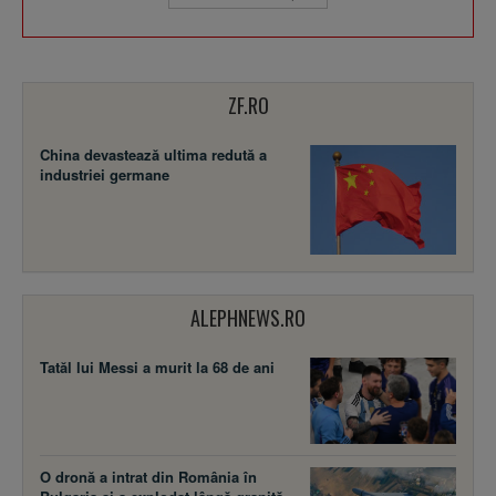
ZF.RO
China devastează ultima redută a
industriei germane
ALEPHNEWS.RO
Tatăl lui Messi a murit la 68 de ani
O dronă a intrat din România în