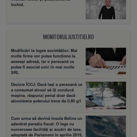
închid.
MONITORULJUSTITIEI.RO
Modificări la legea societăţilor: Mai
multe firme vor putea funcţiona la
aceeaşi adresă, iar o persoană va
putea fi asociat unic în mai multe
SRL
Decizie ÎCCJ: Dacă laşi o persoană ce
a consumat alcool să îţi conducă
maşina, răspunzi penal doar dacă
alcoolemia şoferului trece de 0,80 g/l
Cum urma să devină Insula Belina un
adevărat paradis fiscal: O lege cu
numeroase facilităţi şi scutiri de taxe,
adoptată de Parlament în aprilie 2019,