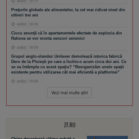
astăzi, 18:10
Preţurile globale ale alimentelor, la cel mai ridicat nivel din
ultimii trei ani
astăzi, 18:09
Ciucu anunţă că în apartamentele afectate de explozia din
Rahova se vor monta senzori seismici
astăzi, 18:09
Grupul anglo-olandez Unilever demolează istorica fabrică
Dero de la Ploieşti pe care a închis-o acum circa doi ani. Ce
se va întâmpla cu acest spaţiu? “Reorganizăm unele spaţii
existente pentru utilizarea cât mai eficientă a platformei”
astăzi, 18:08
Vezi mai multe ştiri
ZF.RO
China devastează ultima redută a