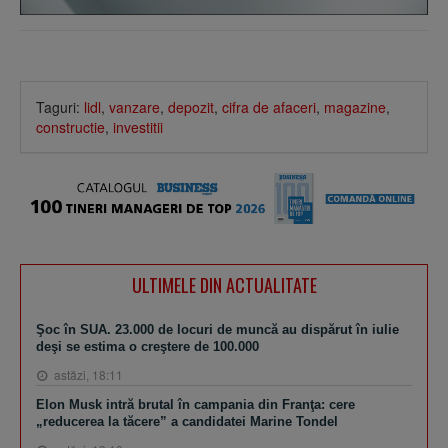
Taguri:
lidl
,
vanzare
,
depozit
,
cifra de afaceri
,
magazine
,
constructie
,
investitii
ULTIMELE DIN ACTUALITATE
Şoc în SUA. 23.000 de locuri de muncă au dispărut în iulie
deşi se estima o creştere de 100.000
astăzi, 18:11
Elon Musk intră brutal în campania din Franţa: cere
„reducerea la tăcere” a candidatei Marine Tondel