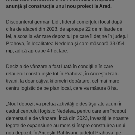
anunţă şi construcţia unui nou proiect la Arad.
Discounterul german Lidl, liderul comerţului local după
cifra de afaceri din 2023, de aproape 22 de miliarde de
lei, a scos la vânzare de­pozitul pe care îl deţine în judeţul
Prahova, în localitatea Nedelea şi care măsoară 38.054
mp, adică aproa­pe 4 hectare.
Decizia de vânzare a fost luată în condiţiile în care
retailerul constru­ieşte tot în Prahova, în Ariceştii Rah­
tivani, la doar câţiva kilometri depăr­tare, cel mai mare
centru logistic de pe plan local, care va măsura 8 ha.
„Noul depozit va prelua activită­ţile desfăşurate acum în
cadrul cen­tru­lui logistic Nedelea, pentru care am început
demersurile de vânzare. Încă din 2023, investiţiile noastre
le­gate de expansiune au mers şi înspre construirea unui
nou depozit, în Ariceştii Rahtivani, judeţul Prahova, pe