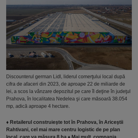
Discounterul german Lidl, liderul comerţului local după
cifra de afaceri din 2023, de aproape 22 de miliarde de
lei, a scos la vânzare de­pozitul pe care îl deţine în judeţul
Prahova, în localitatea Nedelea şi care măsoară 38.054
mp, adică aproa­pe 4 hectare.
♦
Retailerul construieşte tot în Prahova, în Ariceştii
Rahtivani, cel mai mare centru logistic de pe plan
local, care va măsura 8 ha
♦
Mai mult, compania