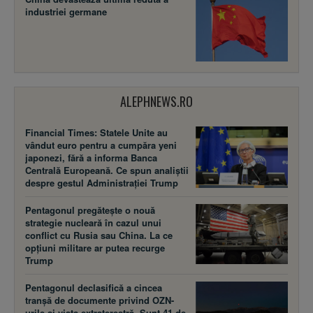
industriei germane
ALEPHNEWS.RO
Financial Times: Statele Unite au
vândut euro pentru a cumpăra yeni
japonezi, fără a informa Banca
Centrală Europeană. Ce spun analiștii
despre gestul Administrației Trump
Pentagonul pregătește o nouă
strategie nucleară în cazul unui
conflict cu Rusia sau China. La ce
opțiuni militare ar putea recurge
Trump
Pentagonul declasifică a cincea
tranșă de documente privind OZN-
urile și viața extraterestră. Sunt 41 de