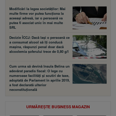
Modificări la legea societăţilor: Mai
multe firme vor putea funcţiona la
aceeaşi adresă, iar o persoană va
putea fi asociat unic în mai multe
SRL
Decizie ÎCCJ: Dacă laşi o persoană ce
a consumat alcool să îţi conducă
maşina, răspunzi penal doar dacă
alcoolemia şoferului trece de 0,80 g/l
Cum urma să devină Insula Belina un
adevărat paradis fiscal: O lege cu
numeroase facilităţi şi scutiri de taxe,
adoptată de Parlament în aprilie 2019,
a fost declarată ulterior
neconstituţională
URMĂREȘTE BUSINESS MAGAZIN