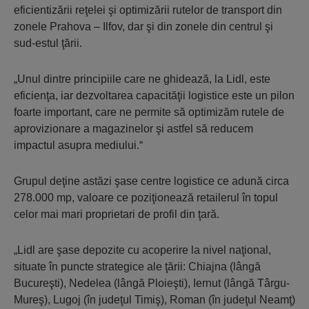
eficientizării reţe­lei şi opti­mi­zării rutelor de transport din
zonele Prahova – Ilfov, dar şi din zonele din centrul şi
sud-estul ţării.
„Unul dintre principiile care ne ghidează, la Lidl, este
eficienţa, iar dezvoltarea capacităţii logistice este un pilon
foarte important, care ne per­mite să optimizăm rutele de
apro­vizionare a magazinelor şi astfel să reducem
impactul asupra mediului.“
Grupul deţine astăzi şase centre logistice ce adună circa
278.000 mp, valoare ce poziţionează retailerul în topul
celor mai mari proprietari de profil din ţară.
„Lidl are şase depozite cu acope­rire la nivel naţional,
situate în puncte strategice ale ţării: Chiajna (lângă
Bucureşti), Nedelea (lângă Ploieşti), Iernut (lângă Târgu-
Mureş), Lugoj (în judeţul Timiş), Roman (în judeţul Neamţ)