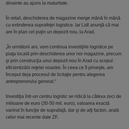
dinainte au ajuns la maturitate.
În retail, deschiderea de magazine merge mână în mână
cu extinderea suprafeţei logistice. Iar Lidl anunţă că mai
are în plan cel puţin un depozit nou, la Arad.
„În următorii ani, vom continua investiţiile logistice pe
piaţa locală prin deschiderea unor noi magazine, precum
şi prin construcţia unui depozit nou în Arad cu scopul
eficientizării reţelei noastre. În ceea ce îl priveşte, am
început deja procesul de licitaţie pentru alegerea
antreprenorului general.“
Investiţia într-un centru logistic se ridică la câteva zeci de
milioane de euro (30-50 mil. euro), valoarea exactă
variind în funcţie de suprafaţă, dar şi de alţi factori, arată
celor mai recente date ZF.