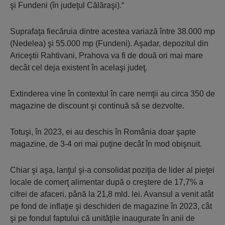
şi Fundeni (în judeţul Călăraşi).“
Suprafaţa fiecăruia dintre acestea variază între 38.000 mp
(Nedelea) şi 55.000 mp (Fundeni). Aşadar, depo­zitul din
Ariceştii Rahtivani, Prahova va fi de două ori mai mare
decât cel deja existent în acelaşi judeţ.
Extinderea vine în contextul în care nemţii au circa 350 de
magazine de discount şi continuă să se dezvolte.
Totuşi, în 2023, ei au deschis în România doar şapte
magazine, de 3-4 ori mai puţine decât în mod obişnuit.
Chiar şi aşa, lanţul şi-a consolidat poziţia de lider al pieţei
locale de comerţ alimentar după o creştere de 17,7% a
cifrei de afaceri, până la 21,8 mld. lei. Avansul a venit atât
pe fond de inflaţie şi deschideri de magazine în 2023, cât
şi pe fondul faptului că unităţile inaugurate în anii de