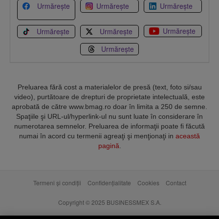
Urmărește
Urmărește
Urmărește
Urmărește
Urmărește
Urmărește
Urmărește
Preluarea fără cost a materialelor de presă (text, foto si/sau
video), purtătoare de drepturi de proprietate intelectuală, este
aprobată de către www.bmag.ro doar în limita a 250 de semne.
Spaţiile şi URL-ul/hyperlink-ul nu sunt luate în considerare în
numerotarea semnelor. Preluarea de informaţii poate fi făcută
numai în acord cu termenii agreaţi şi menţionaţi in
această
pagină
.
Termeni și condiții
Confidențialitate
Cookies
Contact
Copyright © 2025 BUSINESSMEX S.A.