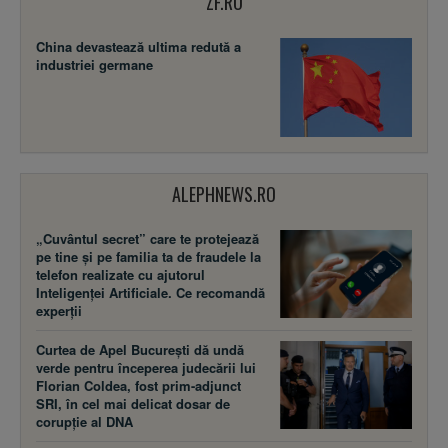
ZF.RO
China devastează ultima redută a
industriei germane
ALEPHNEWS.RO
„Cuvântul secret” care te protejează
pe tine și pe familia ta de fraudele la
telefon realizate cu ajutorul
Inteligenței Artificiale. Ce recomandă
experții
Curtea de Apel București dă undă
verde pentru începerea judecării lui
Florian Coldea, fost prim-adjunct
SRI, în cel mai delicat dosar de
corupție al DNA