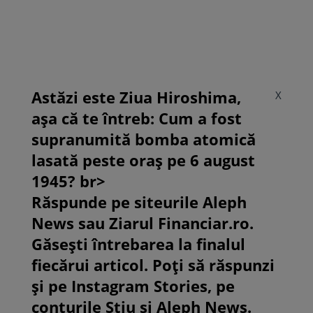
Astăzi este Ziua Hiroshima,
X
așa că te întreb: Cum a fost
supranumită bomba atomică
lasată peste oraș pe 6 august
1945? br>
Răspunde pe siteurile Aleph
News sau Ziarul Financiar.ro.
Găsești întrebarea la finalul
fiecărui articol. Poți să răspunzi
și pe Instagram Stories, pe
conturile Știu și Aleph News.