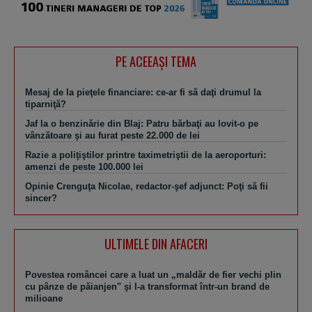
PE ACEEAŞI TEMA
Mesaj de la pieţele financiare: ce-ar fi să daţi drumul la
tiparniţă?
Jaf la o benzinărie din Blaj: Patru bărbaţi au lovit-o pe
vânzătoare şi au furat peste 22.000 de lei
Razie a poliţiştilor printre taximetriştii de la aeroporturi:
amenzi de peste 100.000 lei
Opinie Crenguţa Nicolae, redactor-şef adjunct: Poţi să fii
sincer?
ULTIMELE DIN AFACERI
Povestea româncei care a luat un „maldăr de fier vechi plin
cu pânze de păianjen" şi l-a transformat într-un brand de
milioane