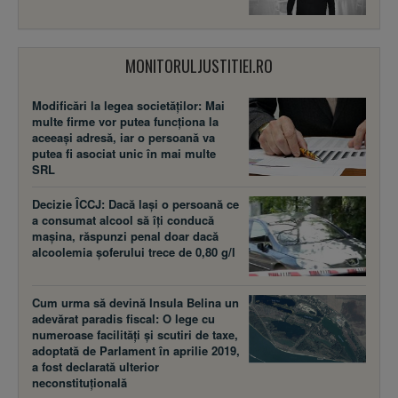
MONITORULJUSTITIEI.RO
Modificări la legea societăţilor: Mai
multe firme vor putea funcţiona la
aceeaşi adresă, iar o persoană va
putea fi asociat unic în mai multe
SRL
Decizie ÎCCJ: Dacă laşi o persoană ce
a consumat alcool să îţi conducă
maşina, răspunzi penal doar dacă
alcoolemia şoferului trece de 0,80 g/l
Cum urma să devină Insula Belina un
adevărat paradis fiscal: O lege cu
numeroase facilităţi şi scutiri de taxe,
adoptată de Parlament în aprilie 2019,
a fost declarată ulterior
neconstituţională