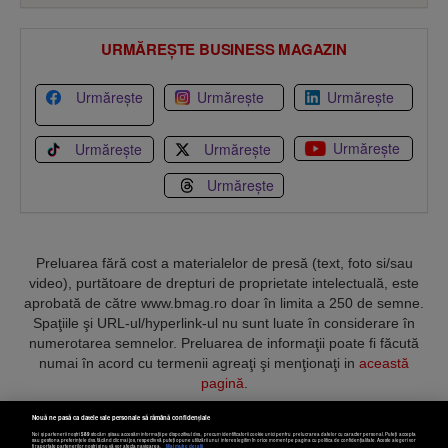
URMĂREȘTE BUSINESS MAGAZIN
Urmărește
Urmărește
Urmărește
Urmărește
Urmărește
Urmărește
Urmărește
Preluarea fără cost a materialelor de presă (text, foto si/sau
video), purtătoare de drepturi de proprietate intelectuală, este
aprobată de către www.bmag.ro doar în limita a 250 de semne.
Spaţiile şi URL-ul/hyperlink-ul nu sunt luate în considerare în
numerotarea semnelor. Preluarea de informaţii poate fi făcută
numai în acord cu termenii agreaţi şi menţionaţi in
această
pagină
.
Nouă ne pasă ca datele tale personale să rămână confidențiale
Noi și partenerii noștri
589
stocăm și/sau accesăm informații pe dispozitivul dvs., precum identificatorii cookie unici pentru prelucrarea datelor cu caracter personal. Puteți accepta
sau gestiona preferințele dvs. făcând clic mai jos, respectiv vă puteți opune utilizării unui interes legitim în orice moment pe pagina cu politica de confidențialitate. Aceste alegeri vor
fi raportate partenerilor noștri și nu vă vor afecta navigarea.
Mai multe detalii