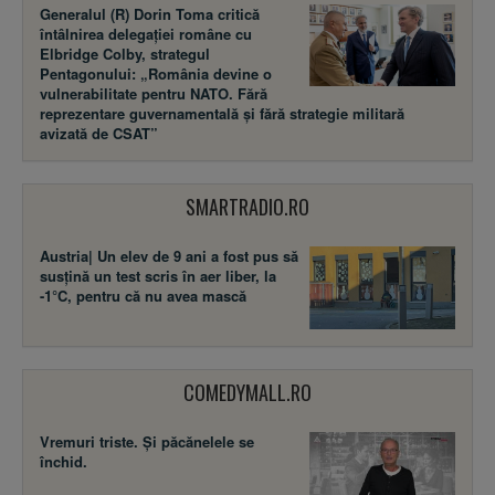
Generalul (R) Dorin Toma critică
întâlnirea delegației române cu
Elbridge Colby, strategul
Pentagonului: „România devine o
vulnerabilitate pentru NATO. Fără
reprezentare guvernamentală și fără strategie militară
avizată de CSAT”
SMARTRADIO.RO
Austria| Un elev de 9 ani a fost pus să
susţină un test scris în aer liber, la
-1°C, pentru că nu avea mască
COMEDYMALL.RO
Vremuri triste. Şi păcănelele se
închid.