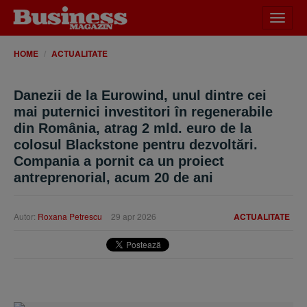
Desch
meniu
HOME
ACTUALITATE
Danezii de la Eurowind, unul dintre cei
mai puternici investitori în regenerabile
din România, atrag 2 mld. euro de la
colosul Blackstone pentru dezvoltări.
Compania a pornit ca un proiect
antreprenorial, acum 20 de ani
Autor:
Roxana Petrescu
29 apr 2026
ACTUALITATE