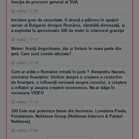
funcţia de procuror general al SUA
astăzi, 17:20
Incident grav de securitate: O dronă a pătruns în spaţiul
aerian al Bulgariei dinspre România, sâmbătă dimineaţă, şi
a explodat la aproximativ 100 de metri în interiorul graniţei
astăzi, 17:17
Meteo: Arşiţă dogoritoare, dar şi furtuni în mare parte din
ţară. Care sunt zonele afectate?
astăzi, 17:16
Cum ar arăta o Românie intrată în junk ? Alexandru Nazare,
ministrul finanţelor: Vorbim despre o creştere a costurilor
de finanţare, o influenţă serioasă asupra cursului, o creştere
a inflaţiei şi asupra creşterii economice. Ne-ar băga în
recesiune VIDEO
astăzi, 17:13
100 Cele mai puternice femei din business. Loredana Preda,
Fondatoare, Noblesse Group (Noblesse Interiors & Palatul
Noblesse)
astăzi, 17:00