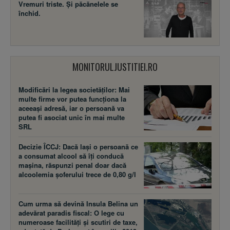
Vremuri triste. Şi păcănelele se
închid.
MONITORULJUSTITIEI.RO
Modificări la legea societăţilor: Mai
multe firme vor putea funcţiona la
aceeaşi adresă, iar o persoană va
putea fi asociat unic în mai multe
SRL
Decizie ÎCCJ: Dacă laşi o persoană ce
a consumat alcool să îţi conducă
maşina, răspunzi penal doar dacă
alcoolemia şoferului trece de 0,80 g/l
Cum urma să devină Insula Belina un
adevărat paradis fiscal: O lege cu
numeroase facilităţi şi scutiri de taxe,