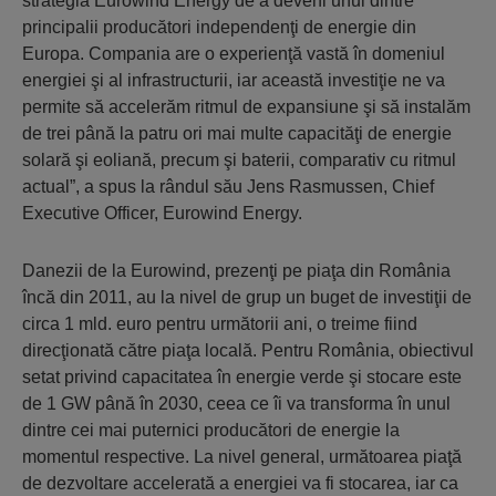
strategia Eurowind Energy de a deveni unul dintre
principalii producători independenţi de energie din
Europa. Compania are o experienţă vastă în domeniul
energiei şi al infrastructurii, iar această investiţie ne va
permite să accelerăm ritmul de expansiune şi să instalăm
de trei până la patru ori mai multe capacităţi de energie
solară şi eoliană, precum şi baterii, comparativ cu ritmul
actual”, a spus la rândul său Jens Rasmussen, Chief
Executive Officer, Eurowind Energy.
Danezii de la Eurowind, prezenţi pe piaţa din România
încă din 2011, au la nivel de grup un buget de investiţii de
circa 1 mld. euro pentru următorii ani, o treime fiind
direcţionată către piaţa locală. Pentru România, obiectivul
setat privind capacitatea în energie verde şi stocare este
de 1 GW până în 2030, ceea ce îi va transforma în unul
dintre cei mai puternici producători de energie la
momentul respective. La nivel general, următoarea piaţă
de dezvoltare accelerată a energiei va fi stocarea, iar ca