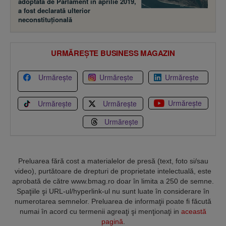
adoptată de Parlament în aprilie 2019,
a fost declarată ulterior
neconstituţională
URMĂREȘTE BUSINESS MAGAZIN
Urmărește
Urmărește
Urmărește
Urmărește
Urmărește
Urmărește
Urmărește
Preluarea fără cost a materialelor de presă (text, foto si/sau
video), purtătoare de drepturi de proprietate intelectuală, este
aprobată de către www.bmag.ro doar în limita a 250 de semne.
Spaţiile şi URL-ul/hyperlink-ul nu sunt luate în considerare în
numerotarea semnelor. Preluarea de informaţii poate fi făcută
numai în acord cu termenii agreaţi şi menţionaţi in
această
pagină
.