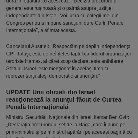
dură în legătură cu acest caz: ,,Decizia procurorului
general este ruşinoasă şi o palmă asupra justiţiei
independente din Israel. Voi lucra cu colegii mei din
Congres pentru a impune sancţiuni dure Curţii Penale
Internaţionale", a afirmat acesta.
Cancelarul Austriei: ,,Respectăm pe deplin independenţa
CPI. Totuşi, este de neînţeles faptul că liderul organizaţiei
teroriste Hamas, al cărei scop declarat este anihilarea
Statului Israel, este menţionat în acelaşi timp cu
reprezentanţii aleşi democratic ai unei ţări."
UPDATE Unii oficiali din Israel
reacţionează la anunţul făcut de Curtea
Penală Internaţională
Ministrul Securităţii Naţionale din Israel, Itamar Ben Gvir:
„Declaraţia procurorului şef de la Haga, care îi pune pe
prim-ministru şi pe ministrul apărării pe aceeaşi pagină cu