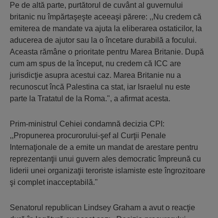
Pe de altă parte, purtătorul de cuvânt al guvernului
britanic nu împărtaşeşte aceeaşi părere: ,,Nu credem că
emiterea de mandate va ajuta la eliberarea ostaticilor, la
aducerea de ajutor sau la o încetare durabilă a focului.
Aceasta rămâne o prioritate pentru Marea Britanie. După
cum am spus de la început, nu credem că ICC are
jurisdicţie asupra acestui caz. Marea Britanie nu a
recunoscut încă Palestina ca stat, iar Israelul nu este
parte la Tratatul de la Roma.", a afirmat acesta.
Prim-ministrul Cehiei condamnă decizia CPI:
,,Propunerea procurorului-şef al Curţii Penale
Internaţionale de a emite un mandat de arestare pentru
reprezentanţii unui guvern ales democratic împreună cu
liderii unei organizaţii teroriste islamiste este îngrozitoare
şi complet inacceptabilă."
Senatorul republican Lindsey Graham a avut o reacţie