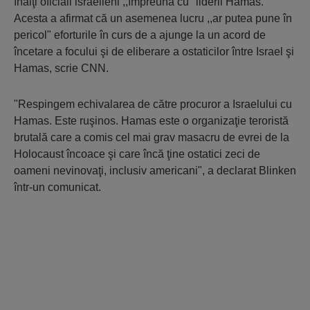
înalţi oficiali israelieni ,,împreună cu" liderii Hamas.
Acesta a afirmat că un asemenea lucru ,,ar putea pune în
pericol" eforturile în curs de a ajunge la un acord de
încetare a focului şi de eliberare a ostaticilor între Israel şi
Hamas, scrie CNN.
"Respingem echivalarea de către procuror a Israelului cu
Hamas. Este ruşinos. Hamas este o organizaţie teroristă
brutală care a comis cel mai grav masacru de evrei de la
Holocaust încoace şi care încă ţine ostatici zeci de
oameni nevinovaţi, inclusiv americani", a declarat Blinken
într-un comunicat.