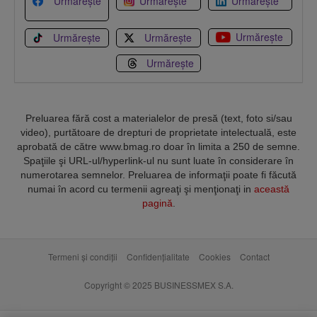
Urmărește
Urmărește
Urmărește
Urmărește
Urmărește
Urmărește
Urmărește
Preluarea fără cost a materialelor de presă (text, foto si/sau
video), purtătoare de drepturi de proprietate intelectuală, este
aprobată de către www.bmag.ro doar în limita a 250 de semne.
Spaţiile şi URL-ul/hyperlink-ul nu sunt luate în considerare în
numerotarea semnelor. Preluarea de informaţii poate fi făcută
numai în acord cu termenii agreaţi şi menţionaţi in
această
pagină
.
Termeni și condiții
Confidențialitate
Cookies
Contact
Copyright © 2025 BUSINESSMEX S.A.