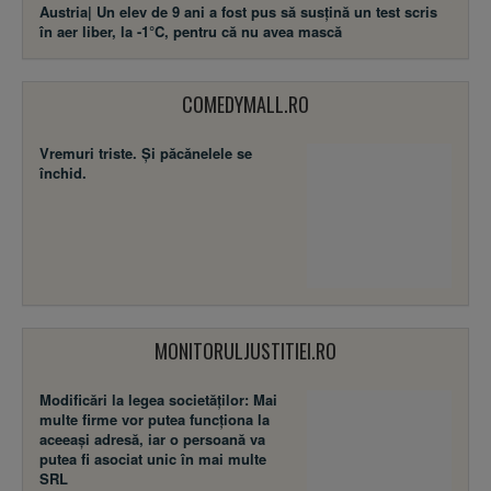
Austria| Un elev de 9 ani a fost pus să susţină un test scris
în aer liber, la -1°C, pentru că nu avea mască
COMEDYMALL.RO
Vremuri triste. Şi păcănelele se
închid.
MONITORULJUSTITIEI.RO
Modificări la legea societăţilor: Mai
multe firme vor putea funcţiona la
aceeaşi adresă, iar o persoană va
putea fi asociat unic în mai multe
SRL