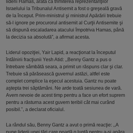
liderii Hamas, arată că trimiterea reprezentanţilor
Israelului la Tribunalul Antisemit a fost o greşeală gravă
de la început. Prim-ministrul şi ministrul Apărării trebuie
să-l ignore pe procurorul antisemit al Curţii Antisemite şi
să dispună escaladarea atacului împotriva Hamas, până
la decizia sa absolută”, a afirmat acesta.
Liderul opoziţiei, Yair Lapid, a reacţionat la începutul
întâlnirii fracţiunii Yesh Atid: ,,Benny Gantz a pus o
întrebare sâmbătă seara, a primit un răspuns clar şi clar.
Trebuie să părăsească guvernul astăzi, altfel este
complet complice la eşecul acestuia. Gantz nu poate
aştepta trei săptămâni. Ne arde toată sesiunea de vară.
Avem nevoie de acest timp pentru a face un efort suprem
pentru a răsturna acest guvern teribil cât mai curând
posibil.", a declarat oficialul.
La rândul său, Benny Gantz a avut o primă reacţie: ,,A
pune liderii unei ţări care poartă o luptă pentru a-şi apăra