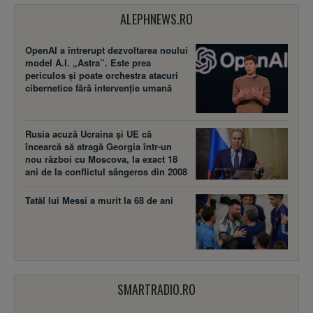
ALEPHNEWS.RO
OpenAI a întrerupt dezvoltarea noului
model A.I. „Astra”. Este prea
periculos și poate orchestra atacuri
cibernetice fără intervenție umană
Rusia acuză Ucraina şi UE că
încearcă să atragă Georgia într-un
nou război cu Moscova, la exact 18
ani de la conflictul sângeros din 2008
Tatăl lui Messi a murit la 68 de ani
SMARTRADIO.RO