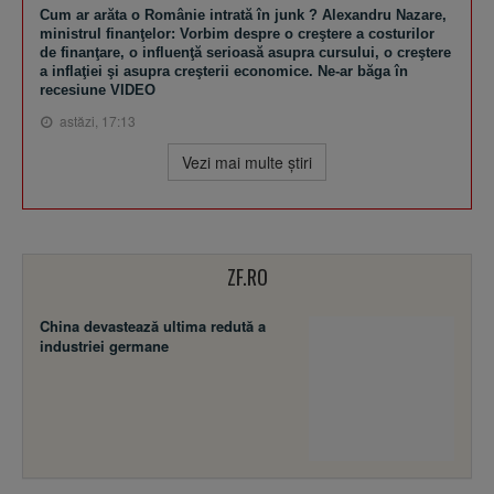
Cum ar arăta o Românie intrată în junk ? Alexandru Nazare,
ministrul finanţelor: Vorbim despre o creştere a costurilor
de finanţare, o influenţă serioasă asupra cursului, o creştere
a inflaţiei şi asupra creşterii economice. Ne-ar băga în
recesiune VIDEO
astăzi, 17:13
Vezi mai multe ştiri
ZF.RO
China devastează ultima redută a
industriei germane