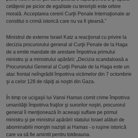
cetăţenii pe picior de egalitate cu teroriştii este orbire
morală. Acceptarea cererii Curţii Penale Internaţionale ar
constitui o crimă istorică care nu va fi ştearsă."
Ministrul de externe Israel Katz a reacţionat cu privire la
decizia procurorului general al Curţii Penale de la Haga
de a emite mandate de arestare împotriva primului
ministru şi a ministrului apărării: „Decizia scandaloasă a
Procurorului General al Curţii Penale de la Haga este un
atac frontal neîngrădit împotriva victimelor din 7 octombrie
şi a celor 128 de răpiţi ai noştri din Gaza.
În timp ce ucigaşii lui Vansi Hamas comit crime împotriva
umanităţii împotriva fraţilor şi surorilor noştri, procurorul
general îi menţionează în aceeaşi suflare pe primul
ministru şi pe ministrul apărării statului Israel alături de
abominabilii monştri nazişti ai Hamas - o ruşine istorică
care va să fie amintit pentru totdeauna.