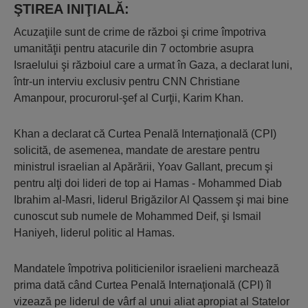
ŞTIREA INIŢIALĂ:
Acuzaţiile sunt de crime de război şi crime împotriva
umanităţii pentru atacurile din 7 octombrie asupra
Israelului şi războiul care a urmat în Gaza, a declarat luni,
într-un interviu exclusiv pentru CNN Christiane
Amanpour, procurorul-şef al Curţii, Karim Khan.
Khan a declarat că Curtea Penală Internaţională (CPI)
solicită, de asemenea, mandate de arestare pentru
ministrul israelian al Apărării, Yoav Gallant, precum şi
pentru alţi doi lideri de top ai Hamas - Mohammed Diab
Ibrahim al-Masri, liderul Brigăzilor Al Qassem şi mai bine
cunoscut sub numele de Mohammed Deif, şi Ismail
Haniyeh, liderul politic al Hamas.
Mandatele împotriva politicienilor israelieni marchează
prima dată când Curtea Penală Internaţională (CPI) îl
vizează pe liderul de vârf al unui aliat apropiat al Statelor