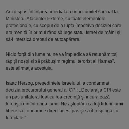
Am dispus înfiinţarea imediată a unui comitet special la
Ministerul Afacerilor Externe, cu toate elementele
profesionale, cu scopul de a lupta împotriva deciziei care
era menită în primul rând să lege statul Israel de mâini şi
să-i interzică dreptul de autoapărare.
Nicio forţă din lume nu ne va împiedica să returnăm toţi
răpiţii noştri şi să prăbuşim regimul terorist al Hamas”,
este afirmaţia acestuia.
Isaac Herzog, preşedintele Israelului, a condamnat
decizia procurorului general al CPI: ,,Declaraţia CPI este
un pas unilateral luat cu rea-credinţă şi încurajează
teroriştii din întreaga lume. Ne aşteptăm ca toţi liderii lumii
libere să condamne direct acest pas şi să îl respingă cu
fermitate."