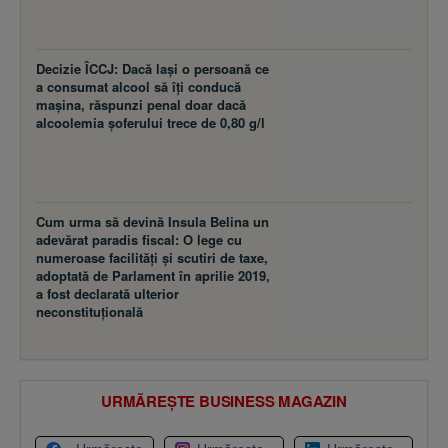
Decizie ÎCCJ: Dacă laşi o persoană ce
a consumat alcool să îţi conducă
maşina, răspunzi penal doar dacă
alcoolemia şoferului trece de 0,80 g/l
Cum urma să devină Insula Belina un
adevărat paradis fiscal: O lege cu
numeroase facilităţi şi scutiri de taxe,
adoptată de Parlament în aprilie 2019,
a fost declarată ulterior
neconstituţională
URMĂREȘTE BUSINESS MAGAZIN