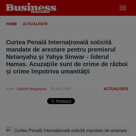
Desch
meniu
HOME
ACTUALITATE
Curtea Penală Internaţională solicită
mandate de arestare pentru premierul
Netanyahu şi Yahya Sinwar - liderul
Hamas. Acuzaţiile sunt de crime de război
şi crime împotriva umanităţii
Autor:
Gabriel Negreanu
20 mai 2024
ACTUALITATE